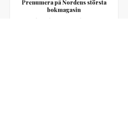
Prenumera på Nordens största
bokmagasin
FÖR BOKÄLSKARE, AV BOKÄLSKARE
Långläsning om litteratur
REPORTAGE, INTERVJUER OCH ESSÄER
TIDNINGEN
Prenumerera
Köp lösnummer
OM OSS
Om Vi Läser
Kontakt
Annonsera