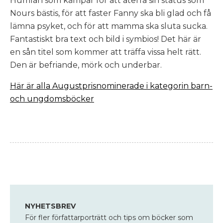
Humlan som kämpar för att återfå sin status som
Nours bästis, för att faster Fanny ska bli glad och få
lämna psyket, och för att mamma ska sluta sucka.
Fantastiskt bra text och bild i symbios! Det här är
en sån titel som kommer att träffa vissa helt rätt.
Den är befriande, mörk och underbar.
Här är alla Augustprisnominerade i kategorin barn-
och ungdomsböcker
ANNONS
NYHETSBREV
För fler författarporträtt och tips om böcker som