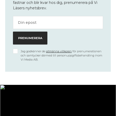
fastnar och blir kvar hos dig, prenumerera på Vi
Läsers nyhetsbrev.
Jag godkänner de
allmänna villkoren
för prenumerationen
och samtycker därmed till personuppgiftsbehandling inom
Vi Media AB.
Vad ska du läsa nu då?