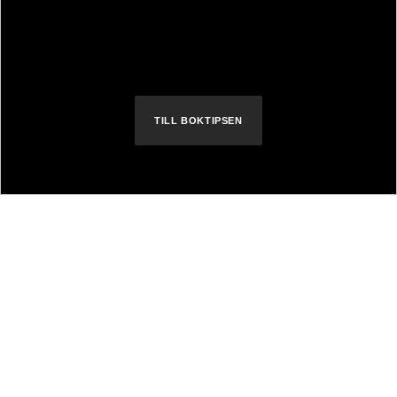
Välkommen hem bokälskare. Här hittar du
alla tips du behöver.
TILL BOKTIPSEN