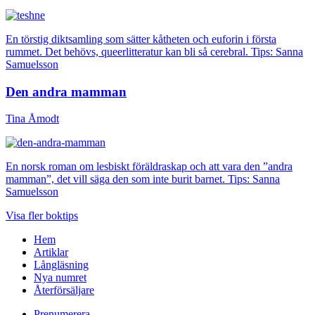
En törstig diktsamling som sätter kåtheten och euforin i första
rummet. Det behövs, queerlitteratur kan bli så cerebral. Tips: Sanna
Samuelsson
Den andra mamman
Tina Åmodt
En norsk roman om lesbiskt föräldraskap och att vara den ”andra
mamman”, det vill säga den som inte burit barnet. Tips: Sanna
Samuelsson
Visa fler boktips
Hem
Artiklar
Långläsning
Nya numret
Återförsäljare
Prenumerera