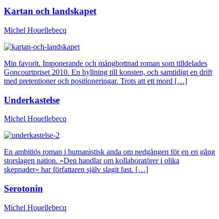
Kartan och landskapet
Michel Houellebecq
Min favorit. Imponerande och mångbottnad roman som tilldelades
Goncourtpriset 2010. En hyllning till konsten, och samtidigt en drift
med pretentioner och positioneringar. Trots att ett mord […]
Underkastelse
Michel Houellebecq
En ambitiös roman i humanistisk anda om nedgången för en en gång
storslagen nation. »Den handlar om kollaboratörer i olika
skepnader« har författaren själv slagit fast. […]
Serotonin
Michel Houellebecq