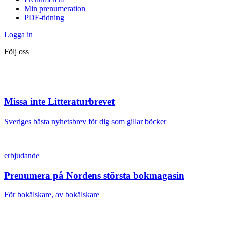
Min prenumeration
PDF-tidning
Logga in
Följ oss
Missa inte Litteraturbrevet
Sveriges bästa nyhetsbrev för dig som gillar böcker
erbjudande
Prenumera på Nordens största bokmagasin
För bokälskare, av bokälskare