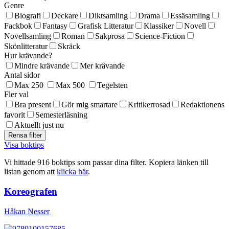
Genre
Biografi
Deckare
Diktsamling
Drama
Essäsamling
Fackbok
Fantasy
Grafisk Litteratur
Klassiker
Novell
Novellsamling
Roman
Sakprosa
Science-Fiction
Skönlitteratur
Skräck
Hur krävande?
Mindre krävande
Mer krävande
Antal sidor
Max 250
Max 500
Tegelsten
Fler val
Bra present
Gör mig smartare
Kritikerrosad
Redaktionens
favorit
Semesterläsning
Aktuellt just nu
Visa boktips
Vi hittade 916 boktips som passar dina filter. Kopiera länken till
listan genom att
klicka här
.
Koreografen
Håkan Nesser