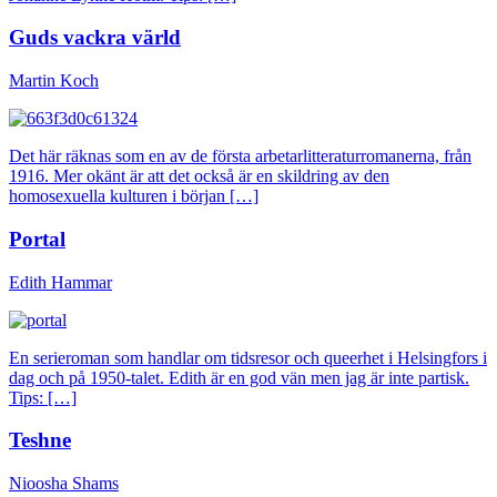
Guds vackra värld
Martin Koch
Det här räknas som en av de första arbetarlitteraturromanerna, från
1916. Mer okänt är att det också är en skildring av den
homosexuella kulturen i början […]
Portal
Edith Hammar
En serieroman som handlar om tidsresor och queerhet i Helsingfors i
dag och på 1950-talet. Edith är en god vän men jag är inte partisk.
Tips: […]
Teshne
Nioosha Shams