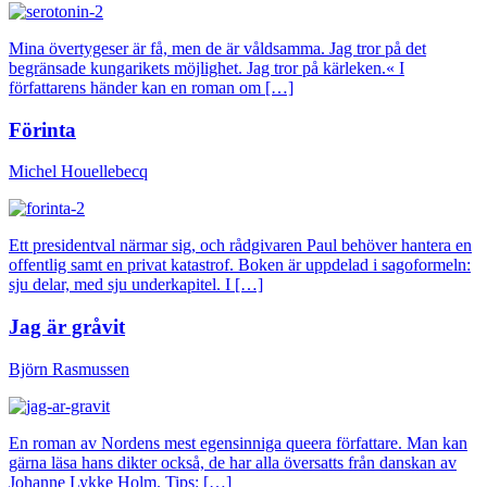
Mina övertygeser är få, men de är våldsamma. Jag tror på det
begränsade kungarikets möjlighet. Jag tror på kärleken.« I
författarens händer kan en roman om […]
Förinta
Michel Houellebecq
Ett presidentval närmar sig, och rådgivaren Paul behöver hantera en
offentlig samt en privat katastrof. Boken är uppdelad i sagoformeln:
sju delar, med sju underkapitel. I […]
Jag är gråvit
Björn Rasmussen
En roman av Nordens mest egensinniga queera författare. Man kan
gärna läsa hans dikter också, de har alla översatts från danskan av
Johanne Lykke Holm. Tips: […]