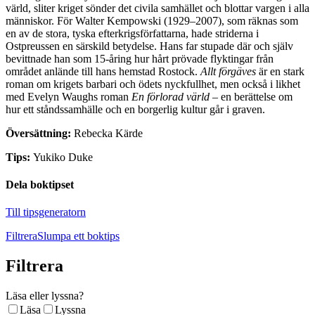
värld, sliter kriget sönder det civila samhället och blottar vargen i alla
människor. För Walter Kempowski (1929–2007), som räknas som
en av de stora, tyska efterkrigsförfattarna, hade striderna i
Ostpreussen en särskild betydelse. Hans far stupade där och själv
bevittnade han som 15-åring hur hårt prövade flyktingar från
området anlände till hans hemstad Rostock.
Allt förgäves
är en stark
roman om krigets barbari och ödets nyckfullhet, men också i likhet
med Evelyn Waughs roman
En förlorad värld
– en berättelse om
hur ett ståndssamhälle och en borgerlig kultur går i graven.
Översättning:
Rebecka Kärde
Tips:
Yukiko Duke
Dela boktipset
Till tipsgeneratorn
Filtrera
Slumpa ett boktips
Filtrera
Läsa eller lyssna?
Läsa
Lyssna