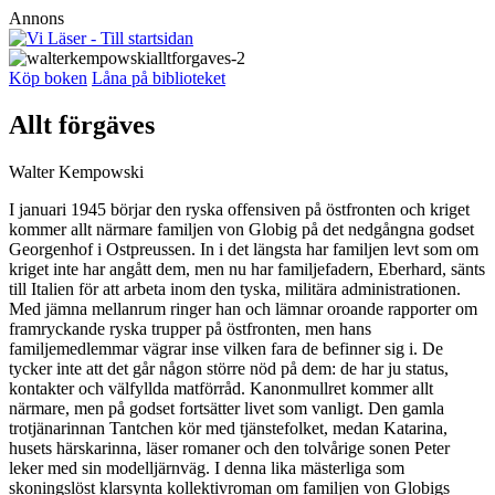
Annons
Köp boken
Låna på biblioteket
Allt förgäves
Walter Kempowski
I januari 1945 börjar den ryska offensiven på östfronten och kriget
kommer allt närmare familjen von Globig på det nedgångna godset
Georgenhof i Ostpreussen. In i det längsta har familjen levt som om
kriget inte har angått dem, men nu har familjefadern, Eberhard, sänts
till Italien för att arbeta inom den tyska, militära administrationen.
Med jämna mellanrum ringer han och lämnar oroande rapporter om
framryckande ryska trupper på östfronten, men hans
familjemedlemmar vägrar inse vilken fara de befinner sig i. De
tycker inte att det går någon större nöd på dem: de har ju status,
kontakter och välfyllda matförråd. Kanonmullret kommer allt
närmare, men på godset fortsätter livet som vanligt. Den gamla
trotjänarinnan Tantchen kör med tjänstefolket, medan Katarina,
husets härskarinna, läser romaner och den tolvårige sonen Peter
leker med sin modelljärnväg. I denna lika mästerliga som
skoningslöst klarsynta kollektivroman om familjen von Globigs