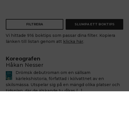
FILTRERA
SLUMPA ETT BOKTIPS
Vi hittade 916 boktips som passar dina filter. Kopiera
länken till listan genom att
klicka här
.
Koreografen
Håkan Nesser
Drömsk debutroman om en sällsam
kärlekshistoria, författad i kölvattnet av en
skilsmässa. Utspelar sig på en mängd olika platser och
tidsplan, där de älskande tu råkas […]
Håkan Nesser
Håkan Nesser
Varken Van Veeteren eller Barbarotti, men även
denna uppväxt skildring innehåller ett kriminellt