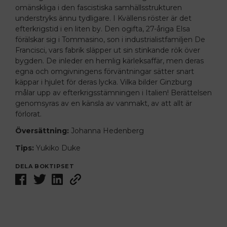
omänskliga i den fascistiska ­samhällsstrukturen
understryks ännu tydligare. I ­
Kvällens röster
är det
efterkrigstid i en liten by. Den ogifta, 27-åriga Elsa
förälskar sig i Tommasino, son i ­industrialistfamiljen De
Francisci, vars fabrik släpper ut sin stinkande rök över
bygden. De inleder en hemlig kärleksaffär, men deras
egna och omgivningens förväntningar sätter snart
käppar i hjulet för deras lycka. Vilka bilder Ginzburg
målar upp av efterkrigsstämningen i Italien! Berättelsen
genomsyras av en känsla av vanmakt, av att allt är
förlorat.
Översättning:
Johanna Hedenberg
Tips:
Yukiko Duke
DELA BOKTIPSET