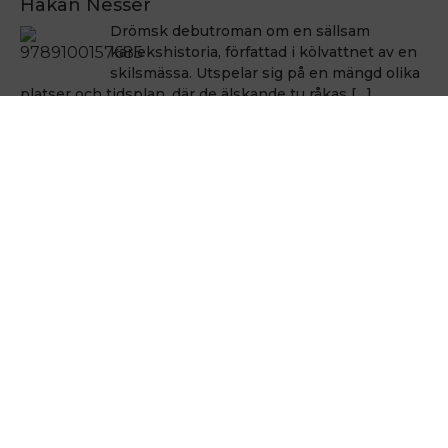
Håkan Nesser
Drömsk debutroman om en sällsam
kärlekshistoria, författad i kölvattnet av en
skilsmässa. Utspelar sig på en mängd olika
platser och tidsplan, där de älskande tu råkas […]
Håkan Nesser
Håkan Nesser
Varken Van Veeteren eller Barbarotti, men
även denna uppväxt skildring innehåller ett
kriminellt element. Romanen bygger på
verkliga händelser, men vem som hade ihjäl
Bertil Albertsson […]
Hålla sig vid liv
Michel Houellebecq
En poetik från 1991 som är som en