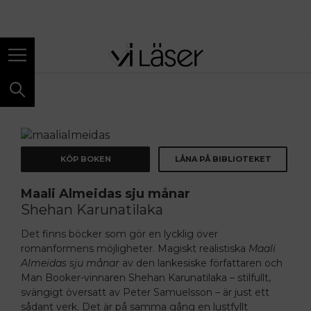
ANNONS
KÖP BOKEN
LÅNA PÅ BIBLIOTEKET
Maali Almeidas sju månar
Shehan Karunatilaka
Det finns böcker som gör en lycklig över
romanformens möjligheter. Magiskt realistiska
Maali
Almeidas
sju månar
av den lankesiske författaren och
Man Booker-vinnaren Shehan Karunatilaka – stilfullt,
svängigt översatt av Peter Samuelsson – är just ett
sådant verk. Det är på samma gång en lustfyllt