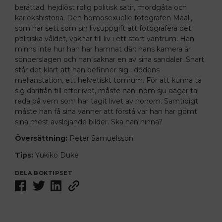
berättad, hejdlöst rolig politisk satir, mordgåta och
kärlekshistoria. Den homosexuelle fotografen Maali,
som har sett som sin livsuppgift att fotografera det
politiska våldet, vaknar till liv i ett stort väntrum. Han
minns inte hur han har hamnat där: hans kamera är
sönderslagen och han saknar en av sina sandaler. Snart
står det klart att han befinner sig i dödens
mellanstation, ett helvetiskt tomrum. För att kunna ta
sig därifrån till efterlivet, måste han inom sju dagar ta
reda på vem som har tagit livet av honom. Samtidigt
måste han få sina vänner att förstå var han har gömt
sina mest avslöjande bilder. Ska han hinna?
Översättning:
Peter Samuelsson
Tips:
Yukiko Duke
DELA BOKTIPSET