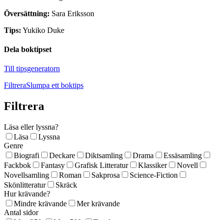
Översättning:
Sara Eriksson
Tips:
Yukiko Duke
Dela boktipset
Till tipsgeneratorn
Filtrera
Slumpa ett boktips
Filtrera
Läsa eller lyssna?
Läsa
Lyssna
Genre
Biografi
Deckare
Diktsamling
Drama
Essäsamling
Fackbok
Fantasy
Grafisk Litteratur
Klassiker
Novell
Novellsamling
Roman
Sakprosa
Science-Fiction
Skönlitteratur
Skräck
Hur krävande?
Mindre krävande
Mer krävande
Antal sidor