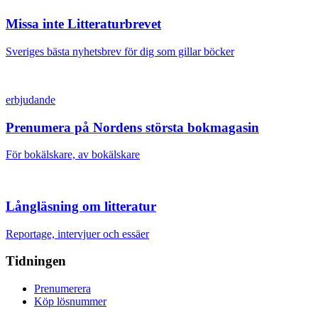
Missa inte Litteraturbrevet
Sveriges bästa nyhetsbrev för dig som gillar böcker
erbjudande
Prenumera på Nordens största bokmagasin
För bokälskare, av bokälskare
Långläsning om litteratur
Reportage, intervjuer och essäer
Tidningen
Prenumerera
Köp lösnummer