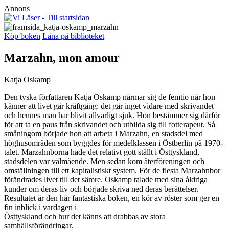
Annons
Köp boken
Låna på biblioteket
Marzahn, mon amour
Katja Oskamp
Den tyska författaren Katja Oskamp närmar sig de femtio när hon
känner att livet går kräftgång: det går inget vidare med skrivandet
och hennes man har blivit allvarligt sjuk. Hon bestämmer sig därför
för att ta en paus från skrivandet och utbilda sig till fotterapeut. Så
småningom började hon att arbeta i Marzahn, en stadsdel med
höghusområden som byggdes för medelklassen i Östberlin på 1970-
talet. Marzahnborna hade det relativt gott ställt i Östtyskland,
stadsdelen var välmående. Men sedan kom återföreningen och
omställningen till ett kapitalistiskt system. För de flesta Marzahnbor
förändrades livet till det sämre. Oskamp talade med sina åldriga
kunder om deras liv och började skriva ned deras berättelser.
Resultatet är den här fantastiska boken, en kör av röster som ger en
fin inblick i vardagen i
Östtyskland och hur det känns att drabbas av stora
samhällsförändringar.