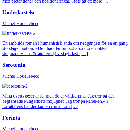
med pretentioner och positioneringar. Trots att ett mord […]
Underkastelse
Michel Houellebecq
En ambitiös roman i humanistisk anda om nedgången för en en gång
storslagen nation. »Den handlar om kollaboratörer i olika
skepnader« har författaren själv slagit fast. […]
Serotonin
Michel Houellebecq
Mina övertygeser är få, men de är våldsamma. Jag tror på det
begränsade kungarikets möjlighet. Jag tror på kärleken.« I
författarens händer kan en roman om […]
Förinta
Michel Houellebecq