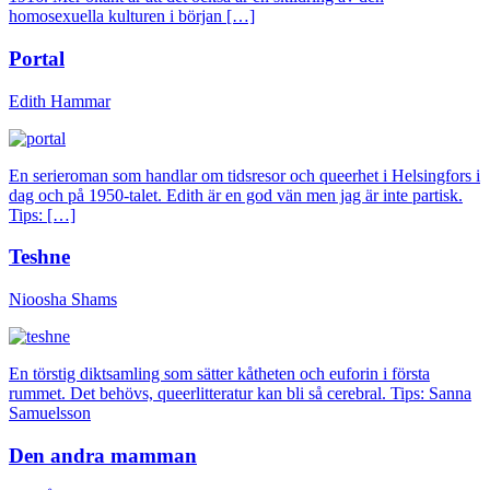
homosexuella kulturen i början […]
Portal
Edith Hammar
En serieroman som handlar om tidsresor och queerhet i Helsingfors i
dag och på 1950-talet. Edith är en god vän men jag är inte partisk.
Tips: […]
Teshne
Nioosha Shams
En törstig diktsamling som sätter kåtheten och euforin i första
rummet. Det behövs, queerlitteratur kan bli så cerebral. Tips: Sanna
Samuelsson
Den andra mamman