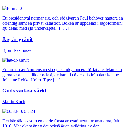
Ett presidentval närmar sig, och rådgivaren Paul behöver hantera en
offentlig samt en privat katastrof. Boken är uppdelad i sagoformeln:
sju delar, med sju underkapitel. I […]
Jag är gråvit
Björn Rasmussen
En roman av Nordens mest egensinniga queera författare. Man kan
gärna läsa hans dikter också, de har alla översatts från danskan av
Johanne Lykke Holm. Tips: […]
Guds vackra värld
Martin Koch
Det här räknas som en av de första arbetarlitteraturromanerna, från
1916. Mer okänt är att det också är en skildring av den