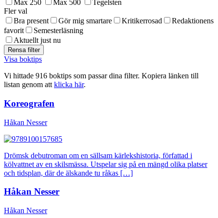
Max 250
Max 500
Tegelsten
Fler val
Bra present
Gör mig smartare
Kritikerrosad
Redaktionens
favorit
Semesterläsning
Aktuellt just nu
Visa boktips
Vi hittade 916 boktips som passar dina filter. Kopiera länken till
listan genom att
klicka här
.
Koreografen
Håkan Nesser
Drömsk debutroman om en sällsam kärlekshistoria, författad i
kölvattnet av en skilsmässa. Utspelar sig på en mängd olika platser
och tidsplan, där de älskande tu råkas […]
Håkan Nesser
Håkan Nesser