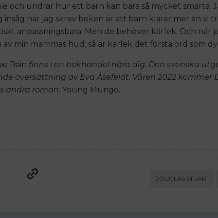
e och undrar hur ett barn kan bära så mycket smärta. J
g insåg när jag skrev boken är att barn klarar mer än vi tr
tiskt anpassningsbara. Men de behöver kärlek. Och när j
 av min mammas hud, så är kärlek det första ord som dy
ie Bain
finns i en bokhandel nära dig. Den svenska utg
nde översättning av Eva Åsefeldt.
Våren 2022 kommer 
ts andra roman:
Young Mungo.
ANNONS
DOUGLAS STUART