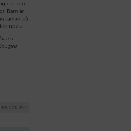
ag bar den.
or. Barn är
ag tänker på
ker upp.«
åvan i
Douglas
SHUGGIE BAIN