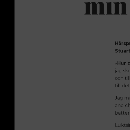
min
Hårspr
Stuar
»
Hur 
jag sk
och ti
till de
Jag mi
and ch
batter
Luktsi