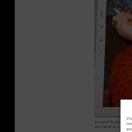
Vi 
Douglas Stuarts mamma
möj
porträttet av romane
anv