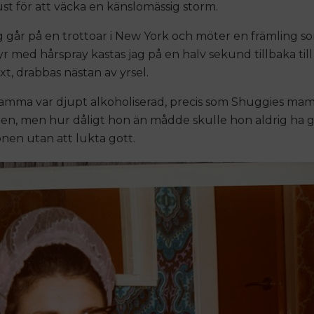
st för att väcka en känslomässig storm.
g går på en trottoar i New York och möter en främling so
isyr med hårspray kastas jag på en halv sekund tillbaka til
t, drabbas nästan av yrsel.
mma var djupt alkoholiserad, precis som Shuggies ma
n, men hur dåligt hon än mådde skulle hon aldrig ha 
en utan att lukta gott.