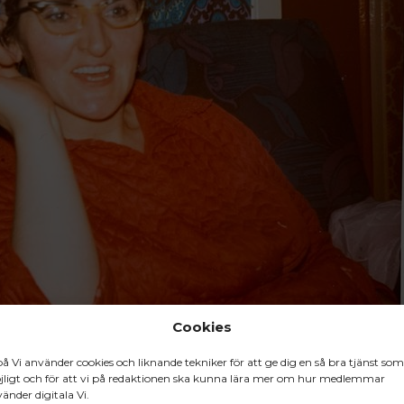
Cookies
på Vi använder cookies och liknande tekniker för att ge dig en så bra tjänst som
, som dog när han var 16 år. Stuart har inte gjort någon hemlighet av att ho
ligt och för att vi på redaktionen ska kunna lära mer om hur medlemmar
ns Agnes.
änder digitala Vi.