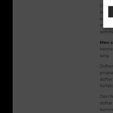
Deodor
konkur
kvinnl
mamma 
som hä
Men s
känner
sorg.
Dofter
projic
dofter
författ
Den fi
doftar
kommit