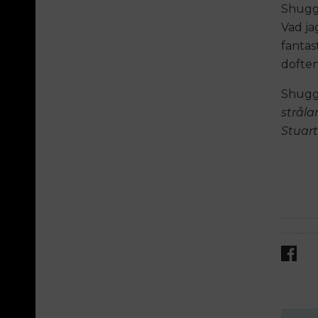
Shuggi
Vad ja
fantas
doften
Shugg
stråla
Stuar