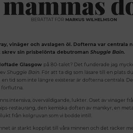
 mammas do
BERÄTTAT FÖR
MARKUS WILHELMSON
ay, vinäger och avslagen öl. Dofterna var centrala 
t skrev sin prisbelönta debutroman
Shuggie Bain.
doftade Glasgow
på 80-talet? Det funderade jag myck
rev
Shuggie Bain.
För att ta dig som läsare till en plats du
ll en tid som inte längre existerar är dofterna centrala. De
t förflutna.
nns intensiva, överväldigande, lukter. Oset av vinäger frå
ips-restaurang, den kemiska doften av manikyr, en metal
ilukt från kolgruvan som vi bodde intill.
nnet är starkt kopplat till våra minnen och det räcker m