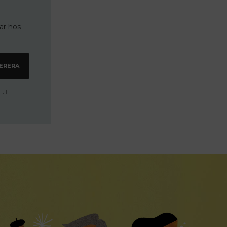
var hos
ill