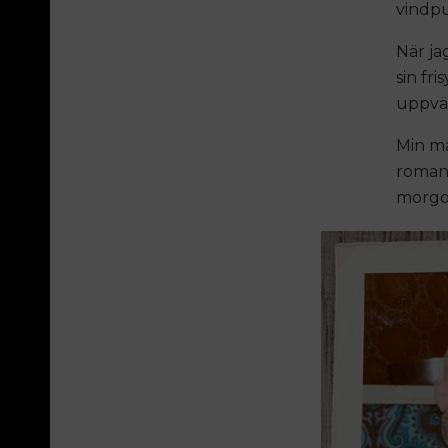
vindpu
När ja
sin fr
uppväx
Min ma
romane
morgon