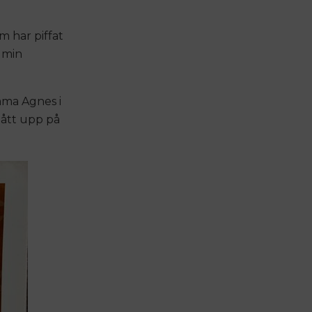
m har piffat
l min
mma Agnes i
gått upp på