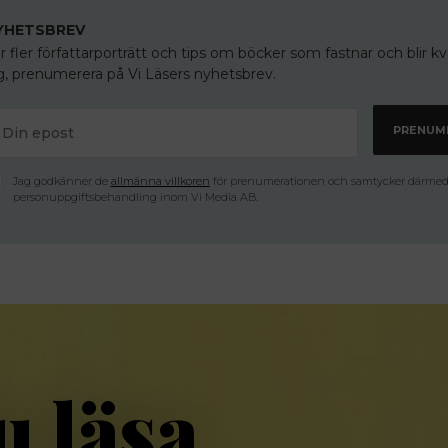
YHETSBREV
r fler författarporträtt och tips om böcker som fastnar och blir k
g, prenumerera på Vi Läsers nyhetsbrev.
Jag godkänner de
allmänna villkoren
för prenumerationen och samtycker därmed t
personuppgiftsbehandling inom Vi Media AB.
u läsa