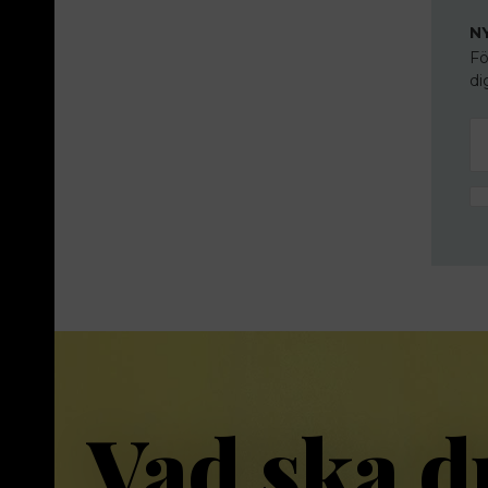
N
Fö
di
Vad ska d