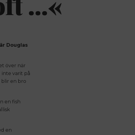
ft …«
när Douglas
et över när
 inte varit på
 blir en bro
n en fish
lisk
ed en