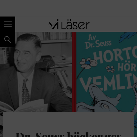
ANNONS
Dr. Seuss böcker ges