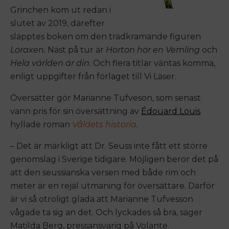
Grinchen kom ut redan i
slutet av 2019, därefter
släpptes boken om den trädkramande figuren
Loraxen.
Näst på tur är
Horton hör en Vemling
och
Hela världen är din.
Och flera titlar väntas komma,
enligt uppgifter från förlaget till Vi Läser.
Översätter gör Marianne Tufveson, som senast
vann pris för sin översättning av
Édouard Louis
hyllade roman
Våldets historia
.
– Det är märkligt att Dr. Seuss inte fått ett större
genomslag i Sverige tidigare. Möjligen beror det på
att den seussianska versen med både rim och
meter är en rejäl utmaning för översättare. Därför
är vi så otroligt glada att Marianne Tufvesson
vågade ta sig an det. Och lyckades så bra, säger
Matilda Berg, pressansvarig på Volante.