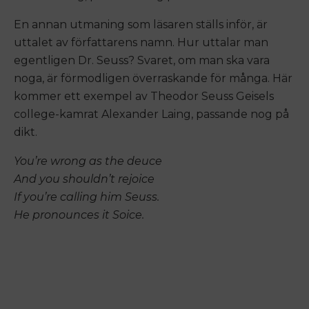
En annan utmaning som läsaren ställs inför, är
uttalet av författarens namn. Hur uttalar man
egentligen Dr. Seuss? Svaret, om man ska vara
noga, är förmodligen överraskande för många. Här
kommer ett exempel av Theodor Seuss Geisels
college-kamrat Alexander Laing, passande nog på
dikt.
You’re wrong as the deuce
And you shouldn’t rejoice
If you’re calling him Seuss.
He pronounces it Soice.