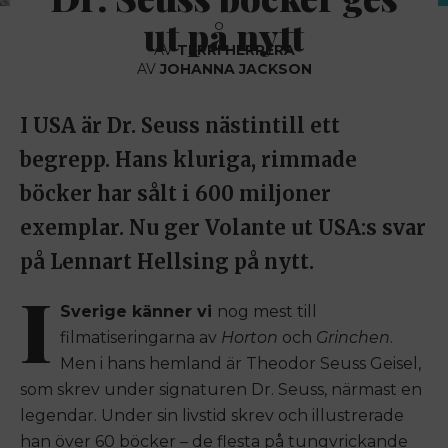
ut på nytt
AV
TERRI HERRERA
AV
JOHANNA JACKSON
I USA är Dr. Seuss nästintill ett
begrepp. Hans kluriga, rimmade
böcker har sålt i 600 miljoner
exemplar. Nu ger Volante ut USA:s svar
på Lennart Hellsing på nytt.
I
Sverige känner vi
nog mest till
filmatiseringarna av
Horton
och
Grinchen
.
Men i hans hemland är Theodor Seuss Geisel,
som skrev under signaturen Dr. Seuss, närmast en
legendar. Under sin livstid skrev och illustrerade
han över 60 böcker – de flesta på tungvrickande