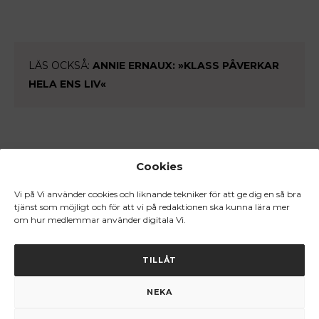
LÄS OCKSÅ:
ANNIE ERNAUX: »KLASS PÅVERKAR
HELA ENS LIV«
Cookies
LÄS OCKSÅ:
VI MINNS LENNART HELLSING
Vi på Vi använder cookies och liknande tekniker för att ge dig en så bra
tjänst som möjligt och för att vi på redaktionen ska kunna lära mer
om hur medlemmar använder digitala Vi.
TILLÅT
LÄS OCKSÅ:
MICHAEL SEGERSTRÖM: »BOKEN
GJORDE MIG VÄLDIGT UPPHETSAD«
NEKA