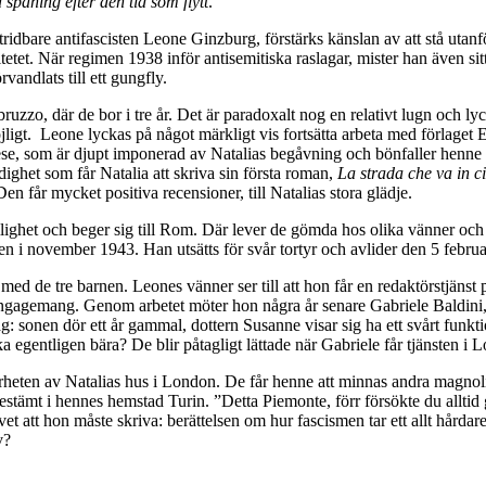
 spaning efter den tid som flytt
.
idbare antifascisten Leone Ginzburg, förstärks känslan av att stå utanfö
itetet. När regimen 1938 inför antisemitiska raslagar, mister han även si
vandlats till ett gungfly.
ruzzo, där de bor i tre år. Det är paradoxalt nog en relativt lugn och lyck
öjligt. Leone lyckas på något märkligt vis fortsätta arbeta med förlag
e, som är djupt imponerad av Natalias begåvning och bönfaller henne att
dighet som får Natalia att skriva sin första roman,
La strada che va in ci
n får mycket positiva recensioner, till Natalias stora glädje.
lighet och beger sig till Rom. Där lever de gömda hos olika vänner och f
isen i november 1943. Han utsätts för svår tortyr och avlider den 5 febru
d de tre barnen. Leones vänner ser till att hon får en redaktörstjänst 
a engagemang. Genom arbetet möter hon några år senare Gabriele Baldini, 
lag: sonen dör ett år gammal, dottern Susanne visar sig ha ett svårt funkt
egentligen bära? De blir påtagligt lättade när Gabriele får tjänsten i 
rheten av Natalias hus i London. De får henne att minnas andra magnolio
estämt i hennes hemstad Turin. ”Detta Piemonte, förr försökte du alltid 
 att hon måste skriva: berättelsen om hur fascismen tar ett allt hårda
v?