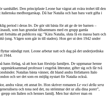
r samhället. Den principfaste Leone har vägrat att svära trohet till den
tt italienska medborgarskap. Då har Natalia och han bara varit gifta i
lig period i deras liv. De gör sitt bästa för att ge de tre barnen –
et Einaudi, som han grundat tillsammans med en grupp gamla
 fortsätta att publicera sig: ”Kära Natalia, sluta få en massa barn och
ttà
(ung. Vägen som går in till staden). Hon ger ut den 1942 under
lyttar ständigt runt. Leone arbetar natt och dag på det underjordiska
ari 1944.
på hans förlag, så att hon kan försörja familjen. De uppmanar henne
uppmärksammad professor i engelsk litteratur, gifter sig och får två
ionshinder. Natalias bästa vänner, dit bland andra författaren Italo
London och ser det som en möjlig nystart för Natalia också.
r, andra vårar, ett annat liv. Hon skriver romanen
Le voci della sera
generalisera och tona ned det, nu strömmar det ur alla dina porer”,
re grepp om Italien och hennes familj. Men hur skriver man en