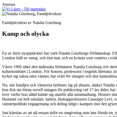
Annons
Familjelexikon av Natalia Ginzburg
Kamp och olycka
En av årets nyupptäckter har varit Natalia Ginzburgs författarskap. 
London fullt av smog och trist mat, och en kvinna som vantrivs i exil
Våren 1960 sitter den italienska författaren Natalia Ginzburg och skriv
kulturinstitutet i London. För honom, professorn i engelsk litteratur, ä
tycker sig sakna nära vänner, har svårt för smogen och den fantasilösa 
Nu, när familjen och vännerna befinner sig på distans, tänker Natali
hon fick sin första novell antagen för publicering vid 17 års ålder, h
över varför hon alltid kände sig utanför alla sammanhang. Hennes sluts
Hemmet var helt sekulärt: fadern, biologiprofessorn Giuseppe Levi, va
vänsterpolitiskt engagemang och deltog tidigt i kampen mot den grye
Just känslan av att stå ensam inför en omgivning som inte förstår en, 