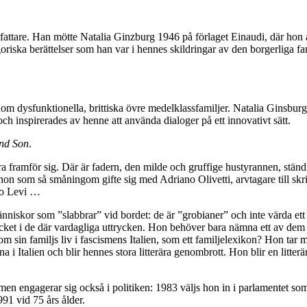
örfattare. Han mötte Natalia Ginzburg 1946 på förlaget Einaudi, där ho
goriska berättelser som han var i hennes skildringar av den borgerliga fa
dysfunktionella, brittiska övre medelklassfamiljer. Natalia Ginsburg 
och inspirerades av henne att använda dialoger på ett innovativt sätt.
nd Son
.
ra framför sig. Där är fadern, den milde och gruffige hustyrannen, ständ
, hon som så småningom gifte sig med Adriano Olivetti, arvtagare till skr
lo Levi …
änniskor som ”slabbrar” vid bordet: de är ”grobianer” och inte värda ett
 mycket i de där vardagliga uttrycken. Hon behöver bara nämna ett av dem
 sin familjs liv i fascismens Italien, som ett familjelexikon? Hon tar m
 i Italien och blir hennes stora litterära genombrott. Hon blir en litterä
 men engagerar sig också i politiken: 1983 väljs hon in i parlamentet s
991 vid 75 års ålder.