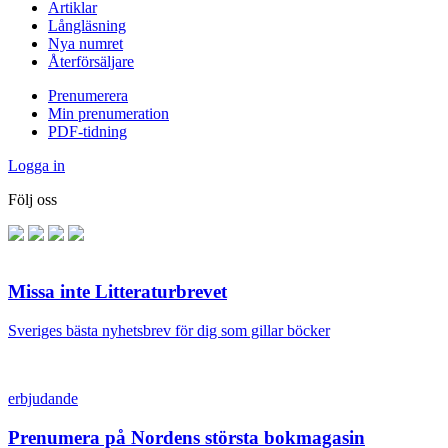
Artiklar
Långläsning
Nya numret
Återförsäljare
Prenumerera
Min prenumeration
PDF-tidning
Logga in
Följ oss
Missa inte Litteraturbrevet
Sveriges bästa nyhetsbrev för dig som gillar böcker
erbjudande
Prenumera på Nordens största bokmagasin