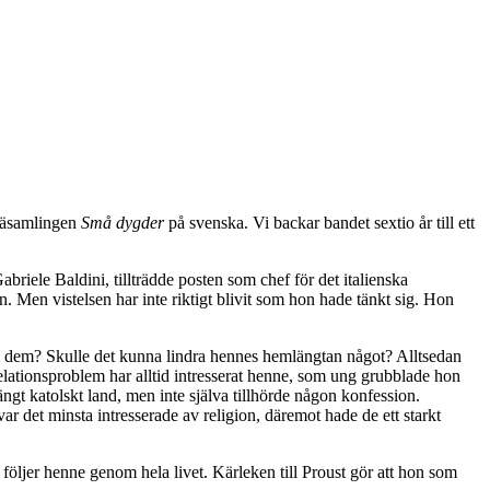
säsamlingen
Små dygder
på svenska. Vi backar bandet sextio år till ett
briele Baldini, tillträdde posten som chef för det italienska
en. Men vistelsen har inte riktigt blivit som hon hade tänkt sig. Hon
 om dem? Skulle det kunna lindra hennes hemlängtan något? Alltsedan
relationsproblem har alltid intresserat henne, som ung grubblade hon
ngt katolskt land, men inte själva tillhörde någon konfession.
 det minsta intresserade av religion, däremot hade de ett starkt
 följer henne genom hela livet. Kärleken till Proust gör att hon som