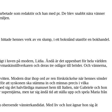
n arbetade som redaktör och han med pr. De blev snabbt nära vänner
miljen.
hittade hennes verk av en slump, i ett bokstånd utanför en bokhandel.
igt i luven på modern, Lidia. Ändå är det uppenbart för hela världen
ivmaskinstillverkaren och deras tre odågor till bröder. Och vännerna,
 vitten. Modern drar ihop ord av ren förskräckelse när hennes sönder
 för att syskonen ska stämma in och minnas precis i vilka
ed sig det halvfärdiga manuset hem till Italien, när Gabriele och hon
r superstjärna, men tar sig ändå tid att ställa upp och spela Maria från
om oberoende vänsterkandidat. Med liv och lust ägnar hon sig åt