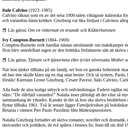
Italo Calvino
(1923–1985)
Calvino räknas som en av det sena 1900-talets viktigaste italienska f
och varandras bästa kritiker. Ginzburg var lika förtjust i Calvinos alle
📕 Läs gärna:
Om en vinternatt en resande
och
Klätterbaronen
Ivy Compton-Burnett
(1884–1969)
Compton-Burnetts verk handlar nästan uteslutande om maktkamper inom 
Hon blev omedelbart tagen av den brittiska författarens sätt att skriva 
📕 Läs gärna:
Tjänare och tjänarinna
eller tyvärr oöversatta
Mother a
När hon tänker tillbaka på sin familj, ser hon en ganska bohemisk ska
att han inte skulle klara sig en dag utan henne. Och så systern, Paola
förstås! Kärestan Leone Ginzburg, Cesare Pavese, Italo Calvino, Car
Alla hade de sina lustiga uttryck och ordvändningar. Fadern ogillar m
slåss: ”De
slårhjäl
varandra!” Natalia inser plötsligt att det vilar så
sammanhang de yttrades. Kanske är det så hon ska skriva berättelsen om
flyttar tillbaka 1961. Två år senare ligger
Familjelexikon
på bokdiskarna
Betania i vännen Pier Paolo Pasolinis film
Matteuspassionen
.
Natalia Ginzburg fortsätter att skriva romaner, noveller och dramatik,
skrivandet och politiken, de två spåren i hennes liv, fram till sin död 1