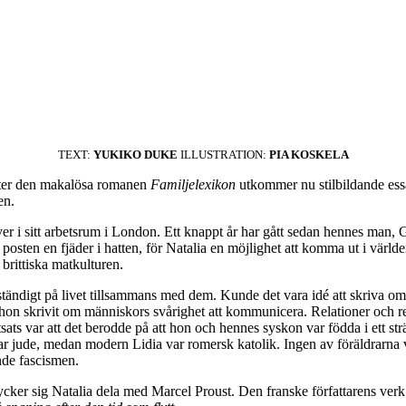
TEXT:
YUKIKO DUKE
ILLUSTRATION:
PIA KOSKELA
Efter den makalösa romanen
Familjelexikon
utkommer nu stilbildande es
en.
er i sitt arbetsrum i London. Ett knappt år har gått sedan hennes man, Ga
r posten en fjäder i hatten, för Natalia en möjlighet att komma ut i värld
brittiska matkulturen.
a ständigt på livet tillsammans med dem. Kunde det vara idé att skriva
ar hon skrivit om människors svårighet att kommunicera. Relationer och 
ats var att det berodde på att hon och hennes syskon var födda i ett strä
r jude, medan modern Lidia var romersk katolik. Ingen av föräldrarna var
nde fascismen.
tycker sig Natalia dela med Marcel Proust. Den franske författarens verk