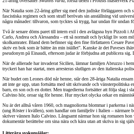
21-åring översätter
Swanns värld
, första delen i Prousts mästerverk
På
När Natalia som 22-åring gifter sig med den judiske förläggaren och str
fascistiska regimen och som straff berövats sin anställning vid univers
några månader: tillvaron, som tycktes så trygg, har undan för undan för
Två år senare döms paret till intern exil i den avlägsna byn Pizzoli i Ab
Carlo, Andrea och Alessandra – ett så normalt och lyckligt liv som m
skolkamrater. Bland dem befinner sig den fine författaren Cesare Paves
skriv en bok som är bättre än min istället”. Kanske är det Paveses ihär
pseudonym på Einaudi, eftersom judar är förbjudna att publicera sig. De
När de allierade har invaderat Sicilien, lämnar familjen Abruzzo i hem
tryckeri han har startat, men arresteras slutligen av den italienska pol
När budet om Leones död når henne, står den 28-åriga Natalia ensam me
att inte ge upp, utan fortsätta med sitt skrivande och vänsterpolitisk
barn, en son och en dotter. Men tragedierna fortsätter att följa slag i s
Calvino hör, oroar sig för henne. Hur mycket olycka orkar en människa 
Nu är det alltså våren 1960, och magnoliorna blommar i parkerna i nä
(ung Röster i kvällen), som handlar om familjeliv i Italien – närmare b
skriver vännen Italo Calvino. Långsamt närmar hon sig romanen hon vet
dokumentär berättelse om sina nära och kära utan att skriva in sig själ
Litterära syskonsjälar: