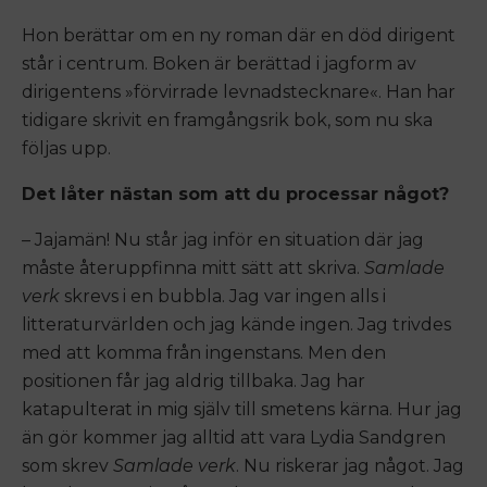
Hon berättar om en ny roman där en död dirigent
står i centrum. Boken är berättad i jagform av
dirigentens »förvirrade levnadstecknare«. Han har
tidigare skrivit en framgångsrik bok, som nu ska
följas upp.
Det låter nästan som att du processar något?
– Jajamän! Nu står jag inför en situation där jag
måste återuppfinna mitt sätt att skriva.
Samlade
verk
skrevs i en bubbla. Jag var ingen alls i
litteraturvärlden och jag kände ingen. Jag trivdes
med att komma från ingenstans. Men den
positionen får jag aldrig tillbaka. Jag har
katapulterat in mig själv till smetens kärna. Hur jag
än gör kommer jag alltid att vara Lydia Sandgren
som skrev
Samlade verk
. Nu riskerar jag något. Jag