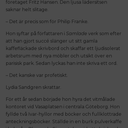
företaget Fritz Hansen. Den ljusa lädersitsen
saknar helt slitage.
– Det är precis som för Philip Franke.
Hon syftar på författaren i
Samlade verk
som efter
att han gjort succé slänger ut sitt gamla
kaffefläckade skrivbord och skaffar ett ljudisolerat
arbetsrum med nya möbler och utsikt över en
parisisk park. Sedan lyckas han inte skriva ett ord.
– Det kanske var profetiskt.
Lydia Sandgren skrattar.
För ett år sedan började hon hyra det vitmålade
kontoret vid Vasaplatsen i centrala Göteborg. Hon
fyllde två Ivar-hyllor med böcker och fullklottrade
anteckningsböcker. Ställde in en burk pulverkaffe