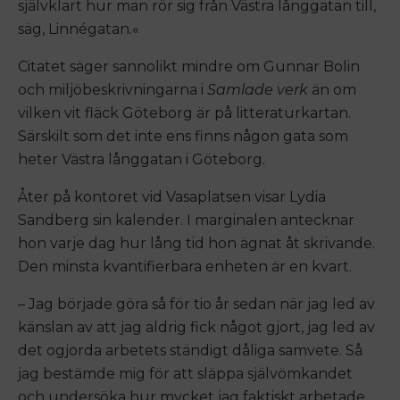
självklart hur man rör sig från Västra långgatan till,
säg, Linnégatan.«
Citatet säger sannolikt mindre om Gunnar Bolin
och miljöbeskrivningarna i
Samlade verk
än om
vilken vit fläck Göteborg är på litteraturkartan.
Särskilt som det inte ens finns någon gata som
heter Västra långgatan i Göteborg.
Åter på kontoret vid Vasaplatsen visar Lydia
Sandberg sin kalender. I marginalen antecknar
hon varje dag hur lång tid hon ägnat åt skrivande.
Den minsta kvantifierbara enheten är en kvart.
– Jag började göra så för tio år sedan när jag led av
känslan av att jag aldrig fick något gjort, jag led av
det ogjorda arbetets ständigt dåliga samvete. Så
jag bestämde mig för att släppa självömkandet
och undersöka hur mycket jag faktiskt arbetade.