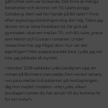
gåtfullhet som var lockande. Det finns så många
berättelser och skrönor om 70-talets progg-
Göteborg. Men vad fan hände på 80-talet? Först
efter psykologutbildningen slog det mig: Tiden jag
skriver om är mina föräldrars tid. De gick på
gymnasiet i skarven mellan 70- och 80-talet, precis
som Martin och Gustav i romanen. Under
researchen har jag frågat dem: Hur var det
egentligen? Men pappa svarade bara: Lydia, jag vet
inte, jag jobbade så mycket.
I oktober 2018 laddade Lydia Sandgren upp sin
roman på Bonniers manussida. Fem veckor senare,
i en paus mellan två patienter på mottagningen,
såg hon mejlet i mobilen: »Hej Lydia, vilken
storslagen roman du har skrivit! Vill du komma hit
för ett möte?«