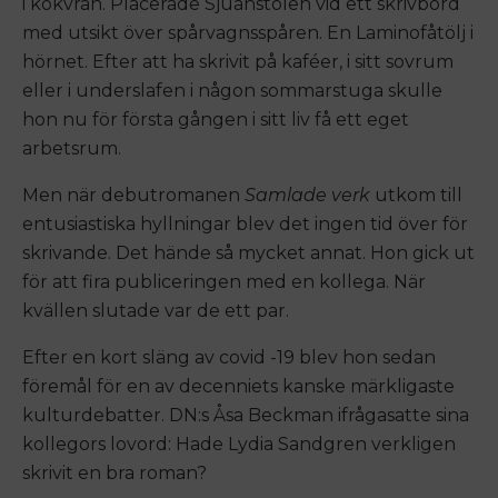
i kokvrån. Placerade Sjuanstolen vid ett skrivbord
med utsikt över spårvagnsspåren. En Laminofåtölj i
hörnet. Efter att ha skrivit på kaféer, i sitt sovrum
eller i underslafen i någon sommarstuga skulle
hon nu för första gången i sitt liv få ett eget
arbetsrum.
Men när debutromanen
Samlade verk
utkom till
entusiastiska hyllningar blev det ingen tid över för
skrivande. Det hände så mycket annat. Hon gick ut
för att fira publiceringen med en kollega. När
kvällen slutade var de ett par.
Efter en kort släng av covid -19 blev hon sedan
föremål för en av decenniets kanske märkligaste
kulturdebatter. DN:s Åsa Beckman ifrågasatte sina
kollegors lovord: Hade Lydia Sandgren verkligen
skrivit en bra roman?