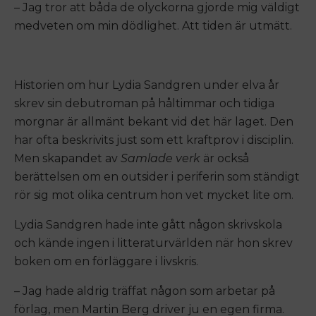
– Jag tror att båda de olyckorna gjorde mig väldigt
medveten om min dödlighet. Att tiden är utmätt.
Historien om hur Lydia Sandgren under elva år
skrev sin debutroman på håltimmar och tidiga
morgnar är allmänt bekant vid det här laget. Den
har ofta beskrivits just som ett kraftprov i disciplin.
Men skapandet av
Samlade verk
är också
berättelsen om en outsider i periferin som ständigt
rör sig mot olika centrum hon vet mycket lite om.
Lydia Sandgren hade inte gått någon skrivskola
och kände ingen i litteraturvärlden när hon skrev
boken om en förläggare i livskris.
– Jag hade aldrig träffat någon som arbetar på
förlag, men Martin Berg driver ju en egen firma.