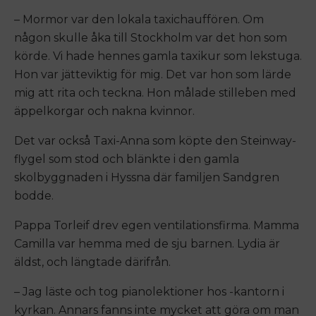
– Mormor var den lokala taxichauffören. Om
någon skulle åka till Stockholm var det hon som
körde. Vi hade hennes gamla taxikur som lekstuga.
Hon var jätteviktig för mig. Det var hon som lärde
mig att rita och teckna. Hon målade stilleben med
äppelkorgar och nakna kvinnor.
Det var också Taxi-Anna som köpte den Steinway-
flygel som stod och blänkte i den gamla
skolbyggnaden i Hyssna där familjen Sandgren
bodde.
Pappa Torleif drev egen ventilationsfirma. Mamma
Camilla var hemma med de sju barnen. Lydia är
äldst, och längtade därifrån.
– Jag läste och tog pianolektioner hos -kantorn i
kyrkan. Annars fanns inte mycket att göra om man