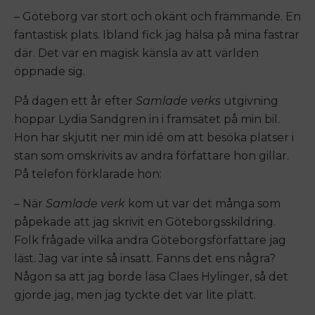
– Göteborg var stort och okänt och främmande. En
fantastisk plats. Ibland fick jag hälsa på mina fastrar
där. Det var en magisk känsla av att världen
öppnade sig.
På dagen ett år efter
Samlade verks
utgivning
hoppar Lydia Sandgren in i framsätet på min bil.
Hon har skjutit ner min idé om att besöka platser i
stan som omskrivits av andra författare hon gillar.
På telefon förklarade hon:
– När
Samlade verk
kom ut var det många som
påpekade att jag skrivit en Göteborgsskildring.
Folk frågade vilka andra Göteborgsförfattare jag
läst. Jag var inte så insatt. Fanns det ens några?
Någon sa att jag borde läsa Claes Hylinger, så det
gjorde jag, men jag tyckte det var lite platt.