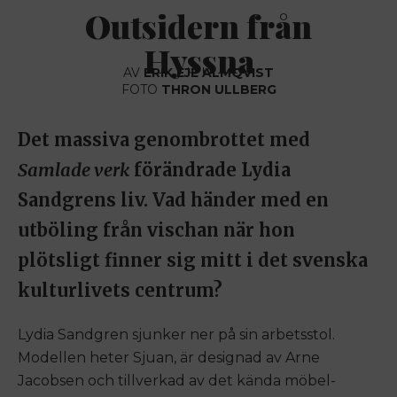
Outsidern från
Hyssna
AV
ERIK EJE ALMQVIST
FOTO
THRON ULLBERG
Det massiva genombrottet med
Samlade verk
förändrade Lydia
Sandgrens liv. Vad händer med en
utböling från vischan när hon
plötsligt finner sig mitt i det svenska
kulturlivets centrum?
Lydia Sandgren sjunker ner på sin arbetsstol.
Modellen heter Sjuan, är designad av Arne
Jacobsen och tillverkad av det kända möbel-