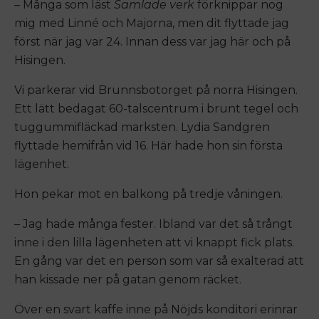
– Många som läst
Samlade verk
förknippar nog
mig med Linné och Majorna, men dit flyttade jag
först när jag var 24. Innan dess var jag här och på
Hisingen.
Vi parkerar vid Brunnsbotorget på norra Hisingen.
Ett lätt bedagat 60-talscentrum i brunt tegel och
tuggummifläckad marksten. Lydia Sandgren
flyttade hemifrån vid 16. Här hade hon sin första
lägenhet.
Hon pekar mot en balkong på tredje våningen.
– Jag hade många fester. Ibland var det så trångt
inne i den lilla lägenheten att vi knappt fick plats.
En gång var det en person som var så exalterad att
han kissade ner på gatan genom räcket.
Över en svart kaffe inne på Nöjds konditori erinrar