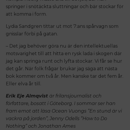
springer i snötäckta sluttningar och bär stockar för
att komma i form.
Lydia Sandgren tittar ut mot 7:ans spårvagn som
gnisslar förbi på gatan.
– Det jag behöver göra nu är den intellektuellas
motsvarighet till att hitta en rysk lada i skogen där
jag kan springa runt och lyfta stockar. Vi får se hur
det går. När folk frågar brukar jag säga att nästa
bok kommer om två år. Men kanske tar det fem år.
Eller elva år till.
Erik Eje Almqvist
är frilansjournalist och
författare, bosatt i Göteborg. I sommar ser han
fram emot att läsa Ocean Vuongs ”En stund är vi
vackra på jorden”, Jenny Odells ”How to Do
Nothing” och Jonathan Ames