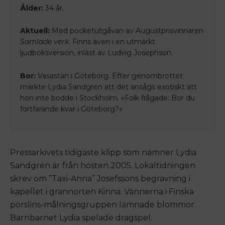
Ålder:
34 år.
Aktuell:
Med pocketutgåvan av Augustprisvinnaren
Samlade verk
. Finns även i en utmärkt
ljudboksversion, inläst av Ludvig Josephson.
Bor:
Vasastan i Göteborg. Efter genombrottet
märkte Lydia Sandgren att det ansågs exotiskt att
hon inte bodde i Stockholm. »Folk frågade: Bor du
fortfarande kvar i Göteborg?«
Pressarkivets tidigaste klipp som nämner Lydia
Sandgren är från hösten 2005. Lokaltidningen
skrev om ”Taxi-Anna” Josefssons begravning i
kapellet i grannorten Kinna. Vännerna i Finska
porslins-målningsgruppen lämnade blommor.
Barnbarnet Lydia spelade dragspel.