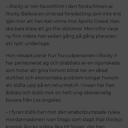
–
Rocky
är min favoritfilm! I den första filmen är
Rocky Balboa en otränad föredetting som inte ens
själv tror att han kan vinna mot Apollo Creed. Han
ska bara klara att
go the distance
. Men inför varje
ny film måste han sedan gång på gång placeras i
ett nytt underläge.
Hon rekapitulerar hur huvudpersonen i
Rocky II
har pensionerat sig och drabbats av en ögonskada
som hotar att göra honom blind när en sårad
stolthet och ekonomiska problem tvingar honom
att ställa upp på en returmatch. I trean har han
åldrats och ställs mot en helt ung oberäknelig
boxare från Los Angeles.
– I fyran ställs han mot den anabolpumpade ryska
mördarmaskinen Ivan Drago som slagit ihjäl Rockys
kompis. Rocky måste åka till Sovjet, där han