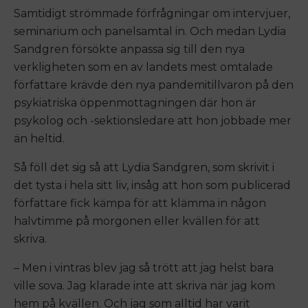
Samtidigt strömmade förfrågningar om intervjuer,
seminarium och panelsamtal in. Och medan Lydia
Sandgren försökte anpassa sig till den nya
verkligheten som en av landets mest omtalade
författare krävde den nya pandemitillvaron på den
psykiatriska öppenmottagningen där hon är
psykolog och -sektionsledare att hon jobbade mer
än heltid.
Så föll det sig så att Lydia Sandgren, som skrivit i
det tysta i hela sitt liv, insåg att hon som publicerad
författare fick kämpa för att klämma in någon
halvtimme på morgonen eller kvällen för att
skriva.
– Men i vintras blev jag så trött att jag helst bara
ville sova. Jag klarade inte att skriva när jag kom
hem på kvällen. Och jag som alltid har varit