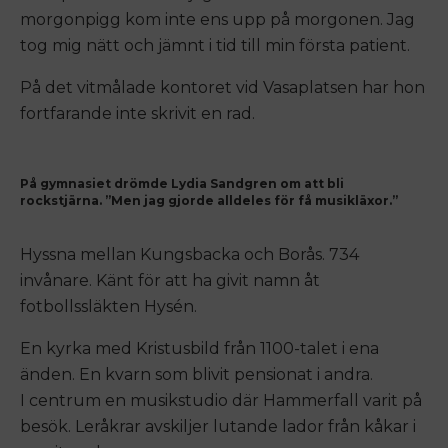
morgonpigg kom inte ens upp på morgonen. Jag
tog mig nätt och jämnt i tid till min första patient.
På det vitmålade kontoret vid Vasaplatsen har hon
fortfarande inte skrivit en rad.
På gymnasiet drömde Lydia Sandgren om att bli
rockstjärna. ”Men jag gjorde alldeles för få musikläxor.”
Hyssna mellan Kungsbacka och Borås. 734
invånare. Känt för att ha givit namn åt
fotbollssläkten Hysén.
En kyrka med Kristusbild från 1100-talet i ena
änden. En kvarn som blivit pensionat i andra.
I centrum en musikstudio där Hammerfall varit på
besök. Leråkrar avskiljer lutande lador från kåkar i