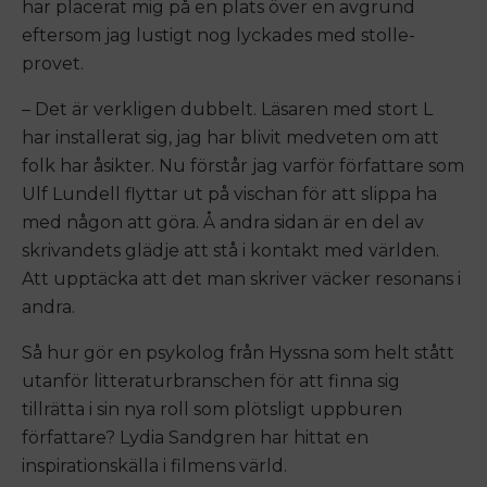
har placerat mig på en plats över en avgrund
eftersom jag lustigt nog lyckades med stolle-
provet.
– Det är verkligen dubbelt. Läsaren med stort L
har installerat sig, jag har blivit medveten om att
folk har åsikter. Nu förstår jag varför författare som
Ulf Lundell flyttar ut på vischan för att slippa ha
med någon att göra. Å andra sidan är en del av
skrivandets glädje att stå i kontakt med världen.
Att upptäcka att det man skriver väcker resonans i
andra.
Så hur gör en psykolog från Hyssna som helt stått
utanför litteraturbranschen för att finna sig
tillrätta i sin nya roll som plötsligt uppburen
författare? Lydia Sandgren har hittat en
inspirationskälla i filmens värld.