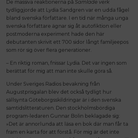
De massiva reaktionerna på
Samlade verk
tydliggjorde att Lydia Sandgren var en udda fågel
bland svenska författare. I en tid när många unga
svenska författare ägnar sig åt autofiktion eller
postmoderna experiment hade den här
debutanten skrivit ett 700 sidor långt familjeepos
som rör sig över flera generationer.
– En riktig roman, fnissar Lydia. Det var ingen som
berättat för mig att man inte skulle göra så.
Under Sveriges Radios bevakning från
Augustprisgalan blev det också tydligt hur
sällsynta Göteborgsskildringar är i den svenska
samtidslitteraturen. Den stockholmsbördiga
program-ledaren Gunnar Bolin beklagade sig:
»Det är annorlunda att läsa en bok där man får ta
fram en karta för att förstå. För mig är det inte