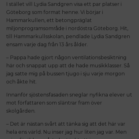
I stället vill Lydia Sandgren visa ett par platser i
Göteborg som format henne. Vi börjar i
Hammarkullen, ett betongpräglat
miljonprogramsområde i nordöstra Göteborg. Hit,
till Hammarkullsskolan, pendlade Lydia Sandgren
ensam varje dag från 13 års ålder.
– Pappa hade gjort någon ventilationsbesiktning
här och snappat upp att de hade musikklasser. Så
jag satte mig på bussen tjugo i sju varje morgon
och åkte hit.
Innanför sjöstensfasaden sneglar nyfikna elever ut
mot författaren som släntrar fram över
skolgården.
– Det är nästan svårt att tänka sig att det här var
hela ens värld. Nu inser jag hur liten jag var. Men