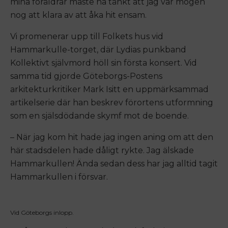
mina föräldrar måste ha tänkt att jag var mogen
nog att klara av att åka hit ensam.
Vi promenerar upp till Folkets hus vid
Hammarkulle-torget, där Lydias punkband
Kollektivt självmord höll sin första konsert. Vid
samma tid gjorde Göteborgs-Postens
arkitekturkritiker Mark Isitt en uppmärksammad
artikelserie där han beskrev förortens utformning
som en själsdödande skymf mot de boende.
– När jag kom hit hade jag ingen aning om att den
här stadsdelen hade dåligt rykte. Jag älskade
Hammarkullen! Ända sedan dess har jag alltid tagit
Hammarkullen i försvar.
Vid Göteborgs inlopp.