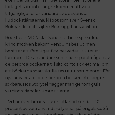
exempel på titlar från det stora internationella
förlaget som inte längre kommer att vara
tillgängliga för användare av de svenska
ljudbokstjänsterna. Något som även Svensk
Bokhandel och sajten Boktugg har skrivit om.
Bookbeats VD Niclas Sandin vill inte spekulera
kring motiven bakom Penguins beslut men
berättar att företaget fick beskedet i slutet av
förra året. De användare som hade sparat någon av
de berörda böckerna till sitt konto fick ett mail om
att böckerna snart skulle tas ut ur sortimentet. För
nya användare är de berörda böcker inte längre
sökbara. Hos Storytel flaggar man genom gula
varningstrianglar jämte titlarna.
– Vi har över hundra tusen titlar och endast 10
procent av våra användare lyssnar på engelska. Så