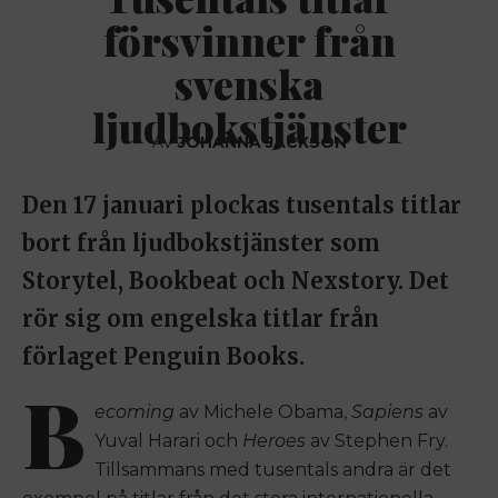
försvinner från
svenska
ljudbokstjänster
AV
JOHANNA JACKSON
Den 17 januari plockas tusentals titlar
bort från ljudbokstjänster som
Storytel, Bookbeat och Nexstory. Det
rör sig om engelska titlar från
förlaget Penguin Books.
B
ecoming
av Michele Obama,
Sapiens
av
Yuval Harari och
Heroes
av Stephen Fry.
Tillsammans med tusentals andra är det