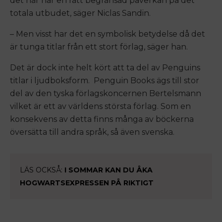
det här har en rätt begränsad påverkan på det
totala utbudet, säger Niclas Sandin.
– Men visst har det en symbolisk betydelse då det
är tunga titlar från ett stort förlag, säger han.
Det är dock inte helt kört att ta del av Penguins
titlar i ljudboksform. Penguin Books ägs till stor
del av den tyska förlagskoncernen Bertelsmann
vilket är ett av världens största förlag. Som en
konsekvens av detta finns många av böckerna
översätta till andra språk, så även svenska.
LÄS OCKSÅ:
I SOMMAR KAN DU ÅKA
HOGWARTSEXPRESSEN PÅ RIKTIGT