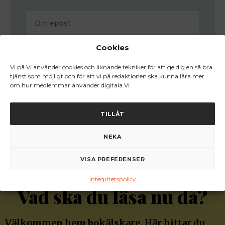
Cookies
Vi på Vi använder cookies och liknande tekniker för att ge dig en så bra
tjänst som möjligt och för att vi på redaktionen ska kunna lära mer
Jag godkänner de
allmänna villkoren
för prenumerationen
om hur medlemmar använder digitala Vi.
och samtycker därmed till personuppgiftsbehandling inom
Vi Media AB.
TILLÅT
NEKA
VISA PREFERENSER
Integritetspolicy
Vad ska du läsa nu då?
Välkommen hem bokälskare. Här hittar du