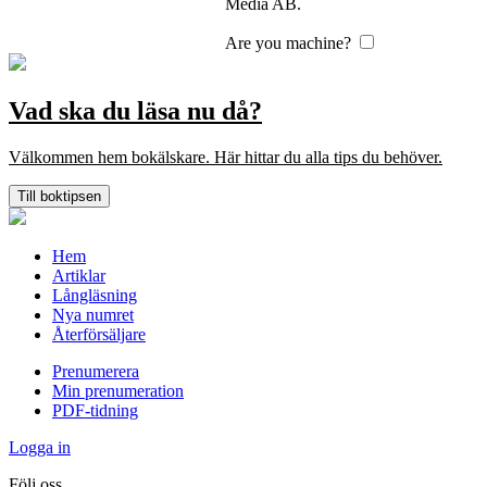
Media AB.
Are you machine?
Vad ska du läsa nu då?
Välkommen hem bokälskare. Här hittar du alla tips du behöver.
Till boktipsen
Hem
Artiklar
Långläsning
Nya numret
Återförsäljare
Prenumerera
Min prenumeration
PDF-tidning
Logga in
Följ oss