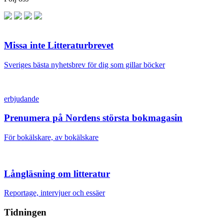
Missa inte Litteraturbrevet
Sveriges bästa nyhetsbrev för dig som gillar böcker
erbjudande
Prenumera på Nordens största bokmagasin
För bokälskare, av bokälskare
Långläsning om litteratur
Reportage, intervjuer och essäer
Tidningen