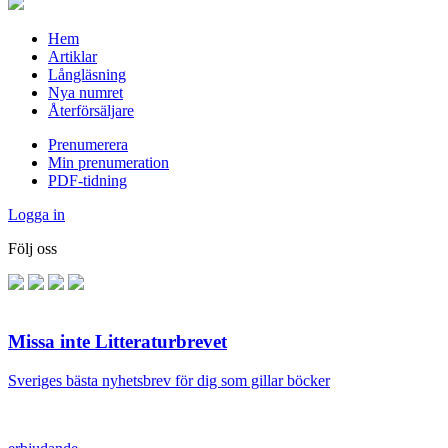
Hem
Artiklar
Långläsning
Nya numret
Återförsäljare
Prenumerera
Min prenumeration
PDF-tidning
Logga in
Följ oss
Missa inte Litteraturbrevet
Sveriges bästa nyhetsbrev för dig som gillar böcker