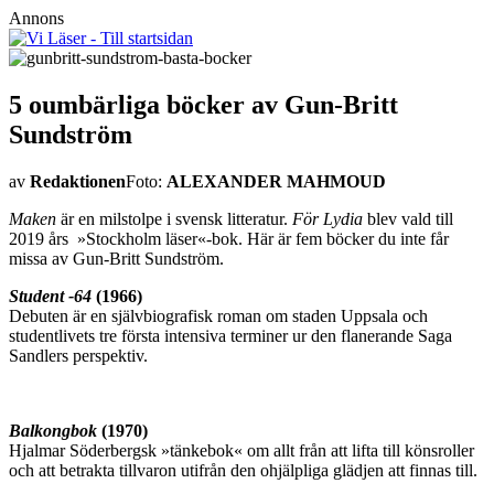
Annons
5 oumbärliga böcker av Gun-Britt
Sundström
av
Redaktionen
Foto:
ALEXANDER MAHMOUD
Maken
är en milstolpe i svensk litteratur.
För Lydia
blev vald till
2019 års »Stockholm läser«-bok. Här är fem böcker du inte får
missa av Gun-Britt Sundström.
Student -64
(1966)
Debuten är en själv­biografisk roman om staden Uppsala och
studentlivets tre första intensiva terminer ur den flanerande Saga
Sandlers perspektiv.
Balkongbok
(1970)
Hjalmar Söderbergsk »tänkebok« om allt från att lifta till könsroller
och att betrakta tillvaron utifrån den ohjälpliga glädjen att finnas till.