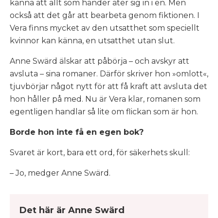
känna att allt som
händer äter sig in i en. Men
också att det går att bearbeta
genom fiktionen. I
Vera
finns mycket av den utsatthet som speciellt
kvinnor kan känna, en utsatthet utan slut.
Anne Swärd älskar att påbörja – och avskyr att
avsluta – sina romaner. Därför skriver hon »omlott«,
tjuvbörjar något nytt för att få kraft att avsluta det
hon håller på med. Nu är
Vera
klar, romanen som
egentligen handlar så lite om flickan som är hon.
Borde hon inte få en egen bok?
Svaret är kort, bara ett ord, för säkerhets skull:
– Jo, medger Anne Swärd.
Det här är Anne Swärd