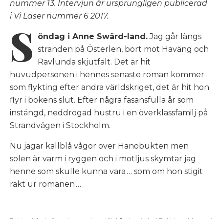
nummer 13. Intervjun är ursprungligen publicerad
i Vi Läser nummer 6 2017.
S
öndag i Anne Swärd-land.
Jag går längs
stranden på Österlen, bort mot Haväng och
Ravlunda skjutfält. Det är hit
huvudpersonen i hennes senaste roman kommer
som flykting efter andra världskriget, det är hit hon
flyr i bokens slut. Efter några fasansfulla år som
instängd, neddrogad hustru i en överklassfamilj på
Strandvägen i Stockholm.
Nu jagar kallblå vågor över Hanöbukten men
solen är varm i ryggen och i motljus skymtar jag
henne som skulle kunna vara … som om hon stigit
rakt ur romanen …