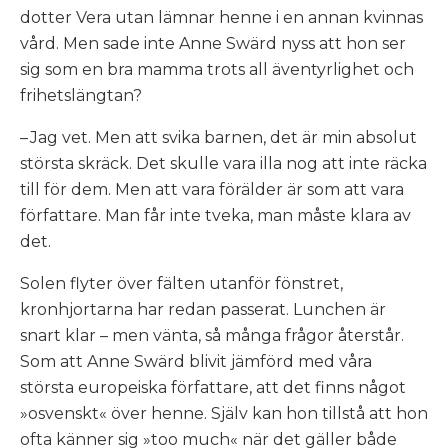
dotter Vera utan lämnar henne i en annan kvinnas
vård. Men sade inte Anne Swärd nyss att hon ser
sig som
en bra mamma trots all äventyrlighet och
frihetslängtan?
– Jag vet. Men att svika barnen, det är min absolut
största skräck. Det skulle vara illa nog att inte räcka
till för dem. Men att vara förälder är som att vara
författare. Man får inte tveka, man måste klara av
det.
Solen flyter över fälten utanför fönstret,
kronhjortarna har redan passerat. Lunchen är
snart klar – men vänta, så många frågor återstår.
Som att Anne Swärd blivit jämförd med våra
största europeiska författare, att det finns något
»osvenskt« över henne. Själv kan hon tillstå att hon
ofta känner sig »too much« när det gäller både