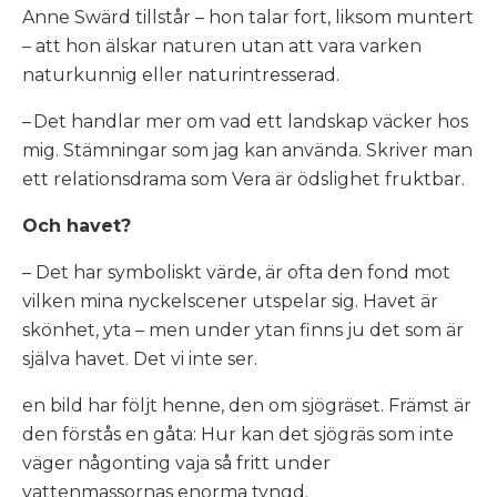
Anne Swärd tillstår – hon talar fort, liksom muntert
– att hon älskar naturen utan att vara varken
naturkunnig eller naturintresserad.
– Det handlar mer om vad ett landskap väcker hos
mig. Stämningar som jag kan använda. Skriver man
ett relationsdrama som
Vera
är ödslighet fruktbar.
Och havet?
– Det har symboliskt värde, är ofta den fond mot
vilken mina nyckelscener utspelar sig. Havet är
skönhet, yta – men under ytan finns ju det som är
själva havet. Det vi inte ser.
en bild har följt henne, den om sjögräset. Främst är
den förstås en gåta: Hur kan det sjögräs som inte
väger någonting vaja så fritt under
vattenmassornas enorma tyngd.