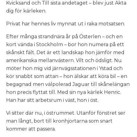
Kvicksand
och
Till sista andetaget
– blev just
Akta
dig för kärleken
.
Privat har hennes liv mynnat ut i raka motsatsen.
Efter många strandnära år på Österlen – och en
kort
vända i Stockholm – bor hon numera på ett
skånskt fält.
Det är ett landskap hon jämför med
amerikanska mellanvästern. Vilt och ödsligt. Nu
möter hon mig vid
järnvägsstationen i Ystad och
kör snabbt som attan – hon
älskar att köra bil – en
begagnad men välpolerad Jaguar till skånelängan
hon precis flyttat till. Med sin nya kärlek Henric.
Han har sitt arbetsrum i väst, hon i öst.
Vi sitter där nu, i östrummet. Utanför fönstret ser
man långt, bort till kronhjortarna som snart
kommer att passera.