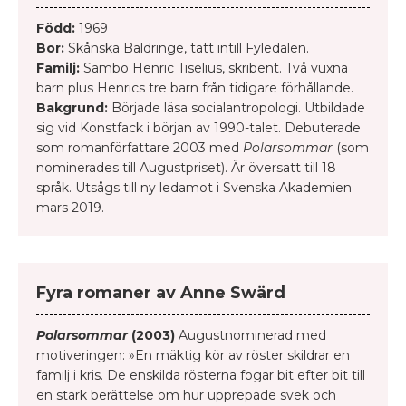
Född:
1969
Bor:
Skånska Baldringe, tätt intill Fyledalen.
Familj:
Sambo Henric Tiselius, skribent. Två vuxna
barn plus Henrics tre barn från tidigare förhållande.
Bakgrund:
Började läsa socialantropologi. Utbildade
sig vid Konstfack i början av 1990-talet. Debuterade
som romanförfattare 2003 med
Polarsommar
(som
nominerades till Augustpriset). Är översatt till 18
språk. Utsågs till ny ledamot i Svenska Akademien
mars 2019.
Fyra romaner av Anne Swärd
Polarsommar
(2003)
Augustnominerad med
motiveringen: »En mäktig kör av röster skildrar en
familj i kris. De enskilda rösterna fogar bit efter bit till
en stark berättelse om hur upprepade svek och