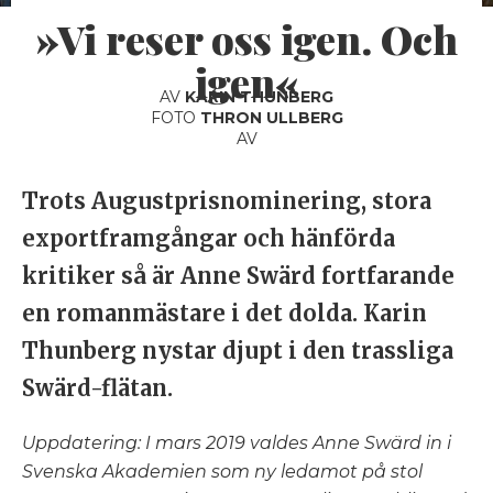
»Vi reser oss igen. Och
igen«
AV
KARIN THUNBERG
FOTO
THRON ULLBERG
AV
Trots Augustprisnominering, stora
exportframgångar och hänförda
kritiker så är
Anne Swärd
fortfarande
en romanmästare i det dolda. Karin
Thunberg nystar djupt i den trassliga
Swärd-flätan.
Uppdatering: I mars 2019 valdes Anne Swärd in i
Svenska Akademien som ny ledamot på stol