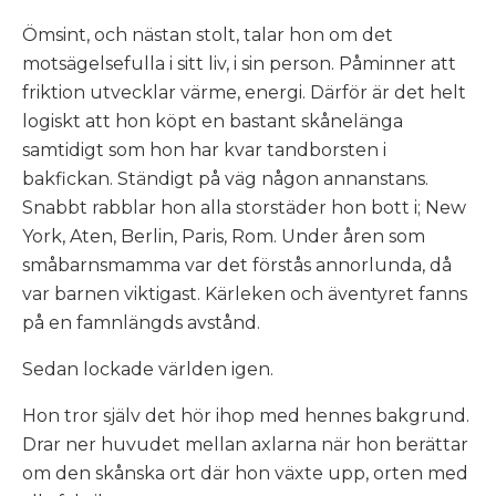
Ömsint, och nästan stolt, talar hon om det
motsägelsefulla i sitt liv, i sin person. Påminner att
friktion utvecklar värme, energi. Därför är det helt
logiskt att hon köpt en bastant skånelänga
samtidigt som hon har kvar tandborsten i
bakfickan. Ständigt på väg någon annanstans.
Snabbt rabblar hon alla storstäder hon bott i; New
York, Aten, Berlin, Paris, Rom. Under åren som
småbarnsmamma var det förstås annorlunda, då
var barnen viktigast. Kärleken och äventyret fanns
på en famnlängds avstånd.
Sedan lockade världen igen.
Hon tror själv det hör ihop med hennes bakgrund.
Drar
ner huvudet mellan axlarna när hon berättar
om den
skånska ort där hon växte upp, orten med