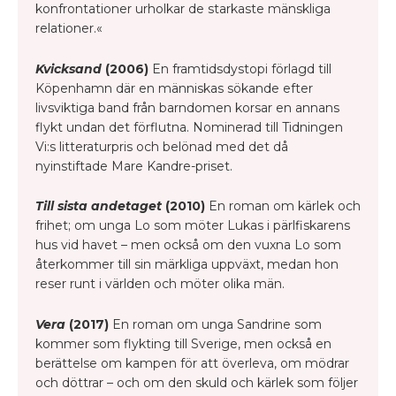
konfrontationer urholkar de starkaste mänskliga
relationer.«
Kvicksand
(2006)
En framtidsdystopi förlagd till
Köpenhamn där en människas sökande efter
livsviktiga band från barndomen korsar en annans
flykt undan det förflutna. Nominerad till Tidningen
Vi:s litteraturpris och belönad med det då
nyinstiftade Mare Kandre-priset.
Till sista andetaget
(2010)
En roman om kärlek och
frihet; om unga Lo som möter Lukas i pärlfiskarens
hus vid havet – men också om den vuxna Lo som
återkommer till sin märkliga uppväxt, medan hon
reser runt i världen och möter olika män.
Vera
(2017)
En roman om unga Sandrine som
kommer som flykting till Sverige, men också en
berättelse om kampen för att överleva, om mödrar
och döttrar – och om den skuld och kärlek som följer