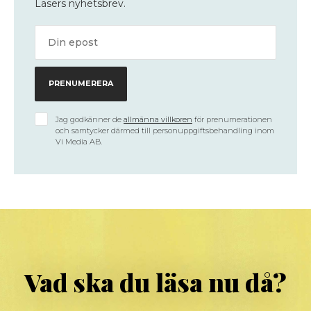
Läsers nyhetsbrev.
Jag godkänner de
allmänna villkoren
för prenumerationen
och samtycker därmed till personuppgiftsbehandling inom
Vi Media AB.
Vad ska du läsa nu då?