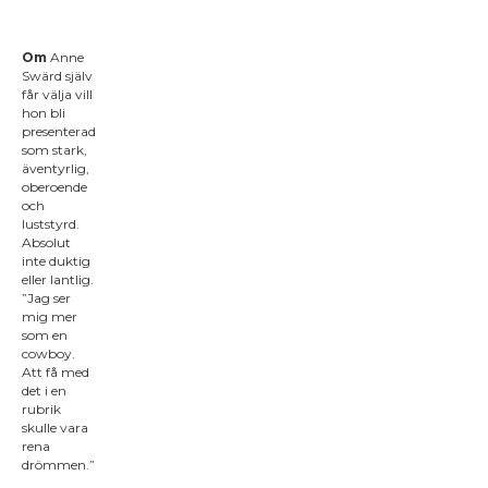
Om
Anne
Swärd själv
får välja vill
hon bli
presenterad
som stark,
äventyrlig,
oberoende
och
luststyrd.
Absolut
inte duktig
eller lantlig.
”Jag ser
mig mer
som en
cowboy.
Att få med
det i en
rubrik
skulle vara
rena
drömmen.”