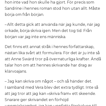
hon inte vad hon skulle ha gjort. För precis som
Sandrine i hennes roman stod hon utan allt. Måste
börja om från början.
– Allt detta gick att använda när jag kunde, när jag
orkade, börja skriva igen. Men det tog tid. Från
början var jag inte ens människa.
Det finns ett annat stråk i hennes författarskap,
nästan lika svårt att formulera. För det är ju inte så
att Anne Swärd tror på övernaturliga krafter. Ändå
talar hon om att hennes skrivande har drag av
klärvoajans.
– Jag kan skriva om något – och så händer det.
I samband med
Vera
blev det extra tydligt. Inte så
att jag tror att jag kan »skriva fram« ett skeende.
Snarare ger skrivandet en förhöjd
uppmärksamhet, jag kan uppfatta förskalven till