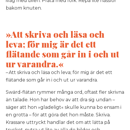
iväg med bilen. Prata med folk. Repa lite nässlor
bakom knuten.
»Att skriva och läsa och
leva; för mig är det ett
flätande som går in i och ut
ur varandra.«
– Att skriva och läsa och leva; för mig är det ett
flätande som går in i och ut ur varandra.
Swärd-flätan rymmer många ord, oftast fler skrivna
än talade. Hon har behov av att dra sig undan –
säger att hon »gladeligt« skulle kunna bo ensam i
en grotta – för att göra det hon måste. Skriva.
Krassare uttryckt handlar det om att lätta på
trycket, pytsa ut lite av alla de bilder och