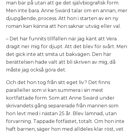
man bär på utan att ge det självbiografisk form.
Men inte bara. Anne Swärd talar om en annan, mer
djupgående, process. Att hon i starten av en ny
roman kan känna att hon saknar utväg eller val.
– Det har funnits tillfällen när jag känt att Vera
dragit
ner mig för djupt. Att det blev för svårt. Men
det gick inte att smita ut bakvägen. Den här
berättelsen hade
valt att bli skriven av mig, då
måste jag också göra det.
Och det hon tog från sitt eget liv? Det finns
paralleller som vi kan summera i sin mest
kortfattade form. Som att Anne Swärd under
skrivandets gång separerade från mannen som
hon levt med i nästan 25 år. Blev lämnad, utan
förvarning. Tappade fotfästet, totalt. Om hon inte
haft barnen, säger hon med alldeles klar röst, vet