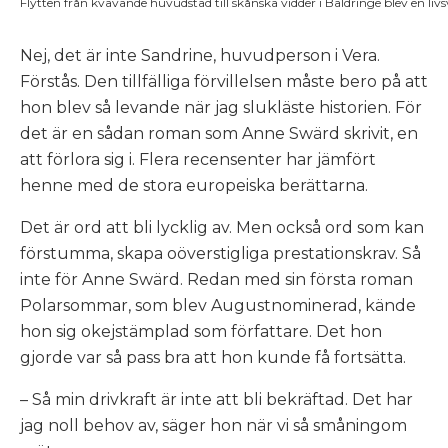
Flytten från kvävande huvudstad till skånska vidder i Baldringe blev en livs
Nej, det är inte Sandrine, huvudperson i Vera.
Förstås. Den tillfälliga förvillelsen måste bero på att
hon blev så levande när jag slukläste historien. För
det är en sådan roman som Anne Swärd skrivit, en
att förlora sig i. Flera recensenter har jämfört
henne med de stora europeiska berättarna.
Det är ord att bli lycklig av. Men också ord som kan
förstumma, skapa oöverstigliga prestationskrav. Så
inte för Anne Swärd. Redan med sin första roman
Polarsommar
, som blev Augustnominerad, kände
hon sig okejstämplad som författare. Det hon
gjorde var så pass bra att hon kunde få fortsätta.
– Så min drivkraft är inte att bli bekräftad. Det har
jag noll behov av, säger hon när vi så småningom