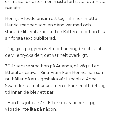
en massa förluster men måste fortsätta leva. Hitta
nya sätt.
Hon själv levde ensam ett tag. Tills hon mötte
Henric, mannen som en gång var med och
startade litteraturtidskriften
Katten
– där hon fick
sin första text publicerad.
– Jag gick på gymnasiet när han ringde och sa att
de ville trycka den; det var helt overkligt.
30 år senare stod hon på Arlanda, på väg till en
litteraturfestival i Kina. Fram kom Henric, han som
nu håller på att ugnsbaka vår lunchlax. Anne
Swärd ler ut mot köket men erkänner att det tog
tid innan de blev ett par.
– Han fick jobba hårt. Efter separationen … jag
vågade inte lita på någon …