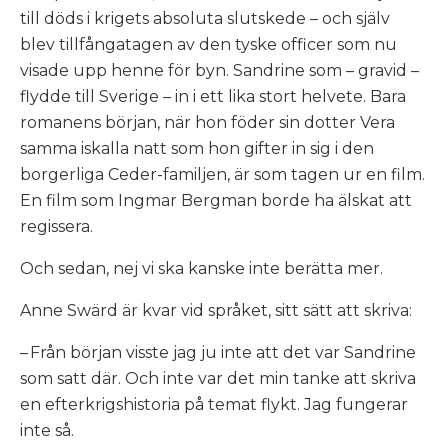
till döds i krigets absoluta slutskede – och själv
blev tillfångatagen av den tyske officer som nu
visade upp henne för byn. Sandrine som – gravid –
flydde till Sverige – in i ett lika stort helvete. Bara
romanens början, när hon föder sin dotter
Vera
samma iskalla natt som hon gifter in sig i den
borgerliga Ceder-familjen, är som tagen ur en film.
En film som Ingmar Bergman borde ha älskat att
regissera.
Och sedan, nej vi ska kanske inte berätta mer.
Anne Swärd är kvar vid språket, sitt sätt att skriva:
– Från början visste jag ju inte att det var Sandrine
som satt där. Och inte var det min tanke att skriva
en efterkrigshistoria på temat flykt. Jag fungerar
inte så.