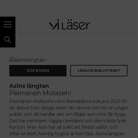
ANNONS
KÖP BOKEN
LÅNA PÅ BIBLIOTEKET
Azins längtan
Peimaneh Mollazehi
Peimaneh Mollazehi vann Barnradions bok­ pris 2021 för
sin debut Den riktiga solen. Nu skriver hon för en yngre
publik, och då handlar det om fåglar som inte får flyga.
Det har nämligen Ugglan bestämt och alla måste lyda
honom. Men Azin har så svårt att förstå var­för, och
efter en kort, hemlig flygtur är hon fast. Azins längtan