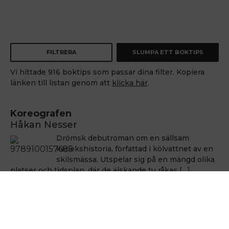
FILTRERA
SLUMPA ETT BOKTIPS
Vi hittade 916 boktips som passar dina filter. Kopiera
länken till listan genom att
klicka här
.
Koreografen
Håkan Nesser
Drömsk debutroman om en sällsam
kärlekshistoria, författad i kölvattnet av en
skilsmässa. Utspelar sig på en mängd olika
platser och tidsplan, där de älskande tu råkas […]
Håkan Nesser
Håkan Nesser
Varken Van Veeteren eller Barbarotti, men