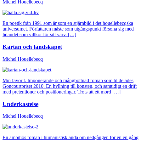
Michel Houellebecq
En poetik från 1991 som är som en stjärnbild i det houellebecqska
universumet. Författaren måste som utgångspunkt försona sig med
lidandet som villkor för sitt värv. […]
Kartan och landskapet
Michel Houellebecq
Min favorit. Imponerande och mångbottnad roman som tilldelades
Goncourtpriset 2010. En hyllning till konsten, och samtidigt en drift
med pretentioner och positioneringar. Trots att ett mord […]
Underkastelse
Michel Houellebecq
En ambitiös roman i humanistisk anda om nedgången för en en gång