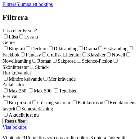
Filtrera
Slumpa ett boktips
Filtrera
Läsa eller lyssna?
Läsa
Lyssna
Genre
Biografi
Deckare
Diktsamling
Drama
Essäsamling
Fackbok
Fantasy
Grafisk Litteratur
Klassiker
Novell
Novellsamling
Roman
Sakprosa
Science-Fiction
Skönlitteratur
Skräck
Hur krävande?
Mindre krävande
Mer krävande
Antal sidor
Max 250
Max 500
Tegelsten
Fler val
Bra present
Gör mig smartare
Kritikerrosad
Redaktionens
favorit
Semesterläsning
Aktuellt just nu
Visa boktips
Vi hittade 916 boktips som passar dina filter. Kopiera länken till