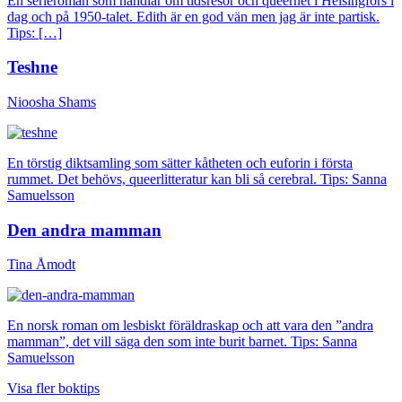
En serieroman som handlar om tidsresor och queerhet i Helsingfors i
dag och på 1950-talet. Edith är en god vän men jag är inte partisk.
Tips: […]
Teshne
Nioosha Shams
En törstig diktsamling som sätter kåtheten och euforin i första
rummet. Det behövs, queerlitteratur kan bli så cerebral. Tips: Sanna
Samuelsson
Den andra mamman
Tina Åmodt
En norsk roman om lesbiskt föräldraskap och att vara den ”andra
mamman”, det vill säga den som inte burit barnet. Tips: Sanna
Samuelsson
Visa fler boktips