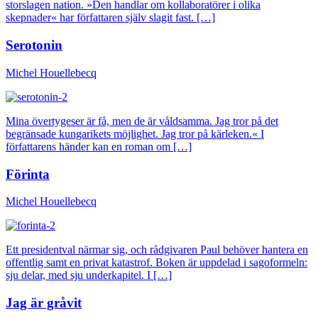
storslagen nation. »Den handlar om kollaboratörer i olika
skepnader« har författaren själv slagit fast. […]
Serotonin
Michel Houellebecq
Mina övertygeser är få, men de är våldsamma. Jag tror på det
begränsade kungarikets möjlighet. Jag tror på kärleken.« I
författarens händer kan en roman om […]
Förinta
Michel Houellebecq
Ett presidentval närmar sig, och rådgivaren Paul behöver hantera en
offentlig samt en privat katastrof. Boken är uppdelad i sagoformeln:
sju delar, med sju underkapitel. I […]
Jag är gråvit