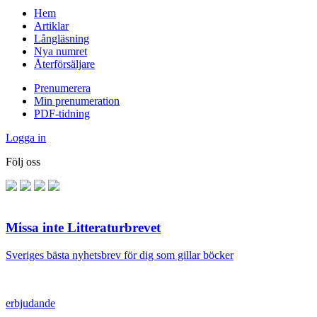
Hem
Artiklar
Långläsning
Nya numret
Återförsäljare
Prenumerera
Min prenumeration
PDF-tidning
Logga in
Följ oss
Missa inte Litteraturbrevet
Sveriges bästa nyhetsbrev för dig som gillar böcker
erbjudande