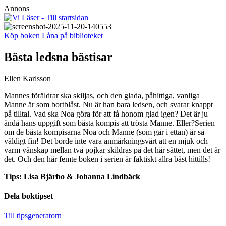
Annons
Köp boken
Låna på biblioteket
Bästa ledsna bästisar
Ellen Karlsson
Mannes föräldrar ska skiljas, och den glada, påhittiga, vanliga
Manne är som bortblåst. Nu är han bara ledsen, och svarar knappt
på tilltal. Vad ska Noa göra för att få honom glad igen? Det är ju
ändå hans uppgift som bästa kompis att trösta Manne. Eller?Serien
om de bästa kompisarna Noa och Manne (som går i ettan) är så
väldigt fin! Det borde inte vara anmärkningsvärt att en mjuk och
varm vänskap mellan två pojkar skildras på det här sättet, men det är
det. Och den här femte boken i serien är faktiskt allra bäst hittills!
Tips: Lisa Bjärbo & Johanna Lindbäck
Dela boktipset
Till tipsgeneratorn