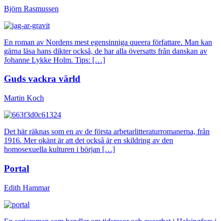
Björn Rasmussen
En roman av Nordens mest egensinniga queera författare. Man kan
gärna läsa hans dikter också, de har alla översatts från danskan av
Johanne Lykke Holm. Tips: […]
Guds vackra värld
Martin Koch
Det här räknas som en av de första arbetarlitteraturromanerna, från
1916. Mer okänt är att det också är en skildring av den
homosexuella kulturen i början […]
Portal
Edith Hammar