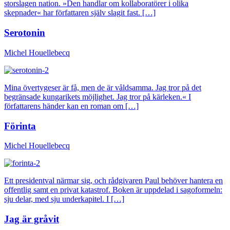
storslagen nation. »Den handlar om kollaboratörer i olika
skepnader« har författaren själv slagit fast. […]
Serotonin
Michel Houellebecq
Mina övertygeser är få, men de är våldsamma. Jag tror på det
begränsade kungarikets möjlighet. Jag tror på kärleken.« I
författarens händer kan en roman om […]
Förinta
Michel Houellebecq
Ett presidentval närmar sig, och rådgivaren Paul behöver hantera en
offentlig samt en privat katastrof. Boken är uppdelad i sagoformeln:
sju delar, med sju underkapitel. I […]
Jag är gråvit