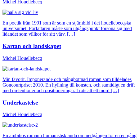
Michel Houellebecq
En poetik från 1991 som är som en stjärnbild i det houellebecqska
universumet. Författaren måste som utgångspunkt försona sig med
lidandet som villkor för sitt värv. […]
Kartan och landskapet
Michel Houellebecq
Min favorit. Imponerande och mångbottnad roman som tilldelades
Goncourtpriset 2010. En hyllning till konsten, och samtidigt en drift
med pretentioner och positioneringar. Trots att ett mord […]
Underkastelse
Michel Houellebecq
En ambitiös roman i humanistisk anda om nedgången för en en gång