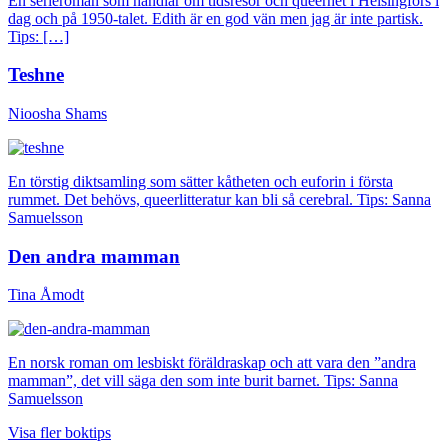
En serieroman som handlar om tidsresor och queerhet i Helsingfors i
dag och på 1950-talet. Edith är en god vän men jag är inte partisk.
Tips: […]
Teshne
Nioosha Shams
En törstig diktsamling som sätter kåtheten och euforin i första
rummet. Det behövs, queerlitteratur kan bli så cerebral. Tips: Sanna
Samuelsson
Den andra mamman
Tina Åmodt
En norsk roman om lesbiskt föräldraskap och att vara den ”andra
mamman”, det vill säga den som inte burit barnet. Tips: Sanna
Samuelsson
Visa fler boktips