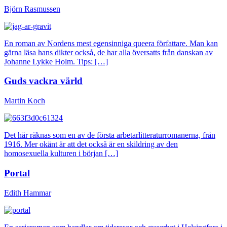
Björn Rasmussen
En roman av Nordens mest egensinniga queera författare. Man kan
gärna läsa hans dikter också, de har alla översatts från danskan av
Johanne Lykke Holm. Tips: […]
Guds vackra värld
Martin Koch
Det här räknas som en av de första arbetarlitteraturromanerna, från
1916. Mer okänt är att det också är en skildring av den
homosexuella kulturen i början […]
Portal
Edith Hammar