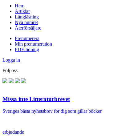
Hem
Artiklar
Långläsning
Nya numret
Återförsäljare
Prenumerera
Min prenumeration
PDF-tidning
Logga in
Följ oss
Missa inte Litteraturbrevet
Sveriges bästa nyhetsbrev för dig som gillar böcker
erbjudande