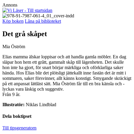
Annons
Köp boken
Låna på biblioteket
Det grå skåpet
Mia Öström
Elias mamma älskar loppisar och att handla gamla möbler. En dag
släpar hon hem ett grått, gammalt skåp till lägenheten. Det skulle
hon inte ha gjort, för snart börjar märkliga och oförklarliga saker
hända. Hos Elias blir det plötsligt jättekallt inne fastän det är mitt i
sommaren, saker försvinner, allt känns konstigt. Smygande skräckigt
på ett anpassat lättläst sätt. Mia Öström får till en bra känsla och ­
lyckas vara läskig och suggestiv.
Från 9 år.
Illustratör:
Niklas Lindblad
Dela boktipset
Till tipsgeneratorn