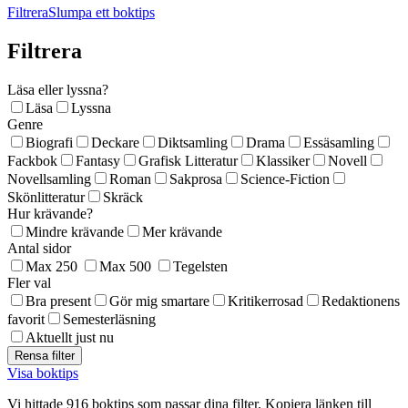
Filtrera
Slumpa ett boktips
Filtrera
Läsa eller lyssna?
Läsa
Lyssna
Genre
Biografi
Deckare
Diktsamling
Drama
Essäsamling
Fackbok
Fantasy
Grafisk Litteratur
Klassiker
Novell
Novellsamling
Roman
Sakprosa
Science-Fiction
Skönlitteratur
Skräck
Hur krävande?
Mindre krävande
Mer krävande
Antal sidor
Max 250
Max 500
Tegelsten
Fler val
Bra present
Gör mig smartare
Kritikerrosad
Redaktionens
favorit
Semesterläsning
Aktuellt just nu
Visa boktips
Vi hittade 916 boktips som passar dina filter. Kopiera länken till