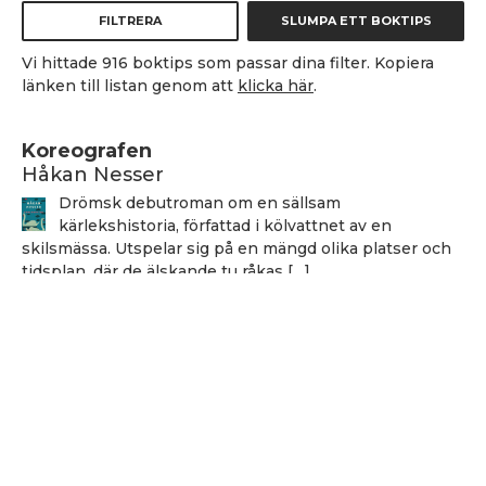
FILTRERA
SLUMPA ETT BOKTIPS
Vi hittade 916 boktips som passar dina filter. Kopiera
länken till listan genom att
klicka här
.
Koreografen
Håkan Nesser
Drömsk debutroman om en sällsam
kärlekshistoria, författad i kölvattnet av en
skilsmässa. Utspelar sig på en mängd olika platser och
tidsplan, där de älskande tu råkas […]
Håkan Nesser
Håkan Nesser
Varken Van Veeteren eller Barbarotti, men även
denna uppväxt skildring innehåller ett kriminellt
element. Romanen bygger på verkliga händelser, men
vem som hade ihjäl Bertil Albertsson […]