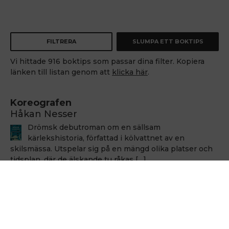
FILTRERA
SLUMPA ETT BOKTIPS
Vi hittade 916 boktips som passar dina filter. Kopiera
länken till listan genom att
klicka här
.
Koreografen
Håkan Nesser
Drömsk debutroman om en sällsam
kärlekshistoria, författad i kölvattnet av en
skilsmässa. Utspelar sig på en mängd olika platser och
tidsplan, där de älskande tu råkas […]
Håkan Nesser
Håkan Nesser
Varken Van Veeteren eller Barbarotti, men även
denna uppväxt skildring innehåller ett kriminellt