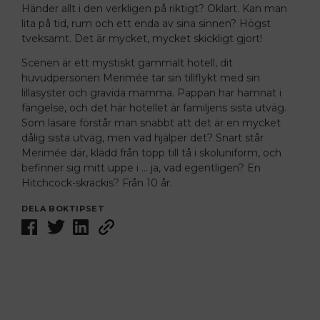
Händer allt i den verkligen på riktigt? Oklart. Kan man
lita på tid, rum och ett enda av sina sinnen? Högst
tveksamt. Det är mycket, mycket skickligt gjort!
Scenen är ett ­mystiskt gammalt hotell, dit
huvudpersonen Merimée tar sin tillflykt med sin
lillasyster och gravida mamma. Pappan har hamnat i
fängelse, och det här hotellet är familjens sista utväg.
Som läsare förstår man snabbt att det är en mycket
dålig sista utväg, men vad hjälper det? Snart står
Merimée där, klädd från topp till tå i skoluniform, och
befinner sig mitt uppe i … ja, vad egentligen? En
Hitchcock-skräckis?
Från 10 år.
DELA BOKTIPSET