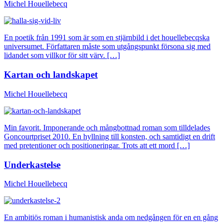
Michel Houellebecq
En poetik från 1991 som är som en stjärnbild i det houellebecqska
universumet. Författaren måste som utgångspunkt försona sig med
lidandet som villkor för sitt värv. […]
Kartan och landskapet
Michel Houellebecq
Min favorit. Imponerande och mångbottnad roman som tilldelades
Goncourtpriset 2010. En hyllning till konsten, och samtidigt en drift
med pretentioner och positioneringar. Trots att ett mord […]
Underkastelse
Michel Houellebecq
En ambitiös roman i humanistisk anda om nedgången för en en gång