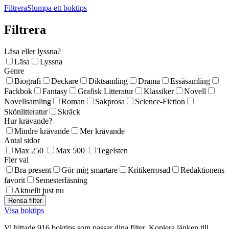
Filtrera
Slumpa ett boktips
Filtrera
Läsa eller lyssna?
Läsa
Lyssna
Genre
Biografi
Deckare
Diktsamling
Drama
Essäsamling
Fackbok
Fantasy
Grafisk Litteratur
Klassiker
Novell
Novellsamling
Roman
Sakprosa
Science-Fiction
Skönlitteratur
Skräck
Hur krävande?
Mindre krävande
Mer krävande
Antal sidor
Max 250
Max 500
Tegelsten
Fler val
Bra present
Gör mig smartare
Kritikerrosad
Redaktionens
favorit
Semesterläsning
Aktuellt just nu
Visa boktips
Vi hittade 916 boktips som passar dina filter. Kopiera länken till