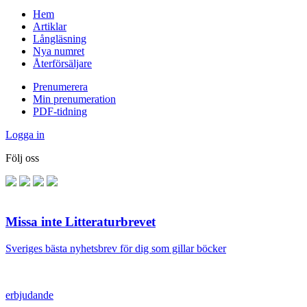
Hem
Artiklar
Långläsning
Nya numret
Återförsäljare
Prenumerera
Min prenumeration
PDF-tidning
Logga in
Följ oss
Missa inte Litteraturbrevet
Sveriges bästa nyhetsbrev för dig som gillar böcker
erbjudande