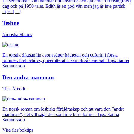
En serieroman som handlar om tidsresor och queerhet i Helsingfors i
dag och på 1950-talet. Edith är en god vän men jag är inte partisk.
Tips: […]
Teshne
Nioosha Shams
En törstig diktsamling som sätter kåtheten och euforin i första
rummet. Det behövs, queerlitteratur kan bli så cerebral. Tips: Sanna
Samuelsson
Den andra mamman
Tina Åmodt
En norsk roman om lesbiskt föräldraskap och att vara den ”andra
mamman”, det vill säga den som inte burit barnet. Tips: Sanna
Samuelsson
Visa fler boktips