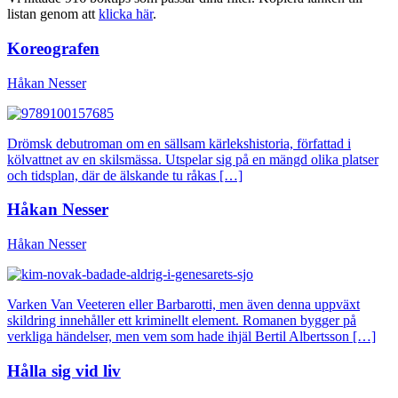
listan genom att
klicka här
.
Koreografen
Håkan Nesser
Drömsk debutroman om en sällsam kärlekshistoria, författad i
kölvattnet av en skilsmässa. Utspelar sig på en mängd olika platser
och tidsplan, där de älskande tu råkas […]
Håkan Nesser
Håkan Nesser
Varken Van Veeteren eller Barbarotti, men även denna uppväxt
skildring innehåller ett kriminellt element. Romanen bygger på
verkliga händelser, men vem som hade ihjäl Bertil Albertsson […]
Hålla sig vid liv