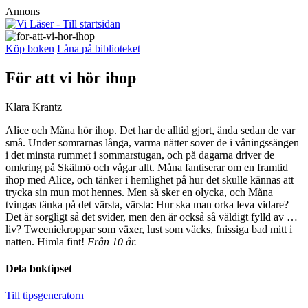
Annons
Köp boken
Låna på biblioteket
För att vi hör ihop
Klara Krantz
Alice och Måna hör ihop. Det har de alltid gjort, ända sedan de var
små. Under somrarnas långa, varma nätter sover de i våningssängen
i det minsta rummet i sommarstugan, och på dagarna driver de
omkring på Skälmö och vågar allt. Måna fantiserar om en framtid
ihop med Alice, och tänker i hemlighet på hur det skulle kännas att
trycka sin mun mot hennes. Men så sker en olycka, och Måna
tvingas tänka på det värsta, värsta: Hur ska man orka leva vidare?
Det är sorgligt så det svider, men den är också så väldigt fylld av …
liv? Tweenie­kroppar som växer, lust som väcks, ­fnissiga bad mitt i
natten. Himla fint!
Från 10 år.
Dela boktipset
Till tipsgeneratorn