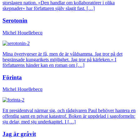
storslagen nation. »Den handlar om kollaboratörer i olika
skepnader« har författaren själv slagit fast. […]
Serotonin
Michel Houellebecq
Mina övertygeser är få, men de är våldsamma. Jag tror på det
begränsade kungarikets möjlighet. Jag tror på kärleken.« I
författarens händer kan en roman om […]
Förinta
Michel Houellebecq
Ett presidentval närmar sig, och rådgivaren Paul behöver hantera en
offentlig samt en privat katastrof. Boken är uppdelad i sagoformeln:
sju delar, med sju underkapitel. I […]
Jag är gråvit