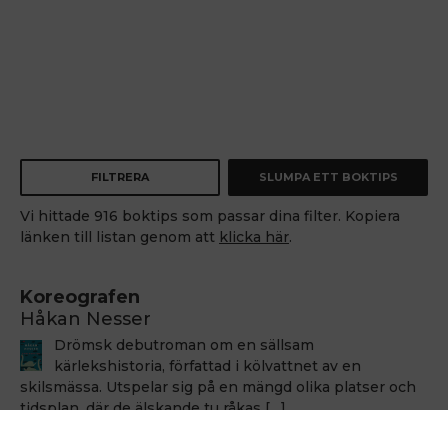
FILTRERA
SLUMPA ETT BOKTIPS
Vi hittade 916 boktips som passar dina filter. Kopiera
länken till listan genom att
klicka här
.
Koreografen
Håkan Nesser
Drömsk debutroman om en sällsam
kärlekshistoria, författad i kölvattnet av en
skilsmässa. Utspelar sig på en mängd olika platser och
tidsplan, där de älskande tu råkas […]