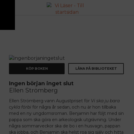
ANNONS
KÖP BOKEN
LÅNA PÅ BIBLIOTEKET
Ingen början inget slut
Ellen Strömberg
Ellen Strömberg vann Augustpriset för
Vi ska ju bara
cykla förbi
för några år sedan, och nu är hon tillbaka
med en ny ungdomsroman. Benjamin har följt med sin
pappa som ska göra en arkeologisk utgrävning. Under
några sommarveckor ska de bo i en husvagn, pappan
ska
jobba, och Benjamin ska helst roa sig själv och hitta