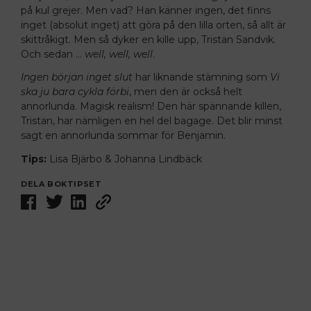
på kul grejer. Men vad? Han känner ingen, det finns
inget (absolut inget) att göra på den lilla orten, så allt är
skittråkigt. Men så dyker en kille upp, Tristan Sandvik.
Och sedan …
well, well, well
.
Ingen början inget slut
har liknande stämning som
Vi
ska ju bara cykla förbi
, men den är också helt
annorlunda. Magisk realism! Den här spännande killen,
Tristan, har nämligen en hel del bagage. Det blir minst
sagt en annorlunda sommar för Benjamin.
Tips:
L
isa Bjärbo & Johanna Lindbäck
DELA BOKTIPSET