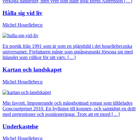
verkliga händelser, men vem som hade ihjäl Bertil Albertsson […]
Hålla sig vid liv
Michel Houellebecq
En poetik från 1991 som är som en stjärnbild i det houellebecqska
universumet. Författaren måste som utgångspunkt försona sig med
lidandet som villkor för sitt värv. […]
Kartan och landskapet
Michel Houellebecq
Min favorit. Imponerande och mångbottnad roman som tilldelades
Goncourtpriset 2010. En hyllning till konsten, och samtidigt en drift
med pretentioner och positioneringar. Trots att ett mord […]
Underkastelse
Michel Houellebecq