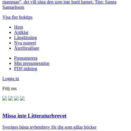
mamman”, det vill säga den som inte burit barnet. Tips: Sanna
Samuelsson
Visa fler boktips
Hem
Artiklar
Långläsning
Nya numret
Återförsäljare
Prenumerera
Min prenumeration
PDF-tidning
Logga in
Följ oss
Missa inte Litteraturbrevet
Sveriges bästa nyhetsbrev för dig som gillar böcker