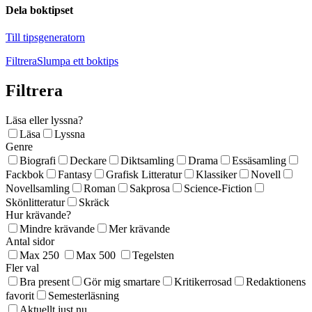
Dela boktipset
Till tipsgeneratorn
Filtrera
Slumpa ett boktips
Filtrera
Läsa eller lyssna?
Läsa
Lyssna
Genre
Biografi
Deckare
Diktsamling
Drama
Essäsamling
Fackbok
Fantasy
Grafisk Litteratur
Klassiker
Novell
Novellsamling
Roman
Sakprosa
Science-Fiction
Skönlitteratur
Skräck
Hur krävande?
Mindre krävande
Mer krävande
Antal sidor
Max 250
Max 500
Tegelsten
Fler val
Bra present
Gör mig smartare
Kritikerrosad
Redaktionens
favorit
Semesterläsning
Aktuellt just nu