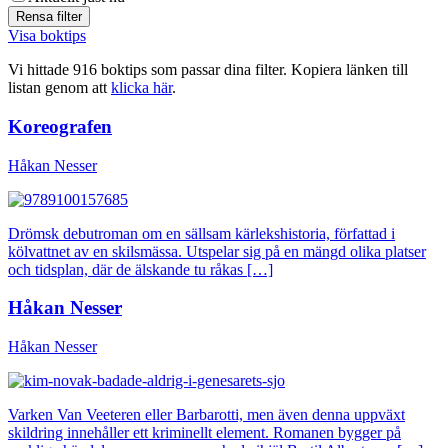
Visa boktips
Vi hittade 916 boktips som passar dina filter. Kopiera länken till
listan genom att
klicka här
.
Koreografen
Håkan Nesser
Drömsk debutroman om en sällsam kärlekshistoria, författad i
kölvattnet av en skilsmässa. Utspelar sig på en mängd olika platser
och tidsplan, där de älskande tu råkas […]
Håkan Nesser
Håkan Nesser
Varken Van Veeteren eller Barbarotti, men även denna uppväxt
skildring innehåller ett kriminellt element. Romanen bygger på