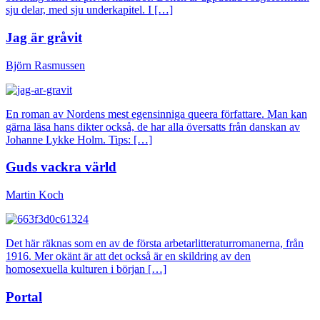
sju delar, med sju underkapitel. I […]
Jag är gråvit
Björn Rasmussen
En roman av Nordens mest egensinniga queera författare. Man kan
gärna läsa hans dikter också, de har alla översatts från danskan av
Johanne Lykke Holm. Tips: […]
Guds vackra värld
Martin Koch
Det här räknas som en av de första arbetarlitteraturromanerna, från
1916. Mer okänt är att det också är en skildring av den
homosexuella kulturen i början […]
Portal