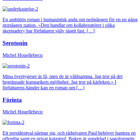
En ambitiös roman i humanistisk anda om nedgången för en en gång
storslagen nation. »Den handlar om kollaboratörer i olika
skepnader« har författaren själv slagit fast. […]
Serotonin
Michel Houellebecq
Mina övertygeser är få, men de är våldsamma. Jag tror på det
begränsade kungarikets möjlighet. Jag tror på kärleken.« I
författarens händer kan en roman om […]
Förinta
Michel Houellebecq
Ett presidentval närmar sig, och rådgivaren Paul behöver hantera en
offentlig samt en privat katastrof. Boken är uppdelad i sagoformeln: