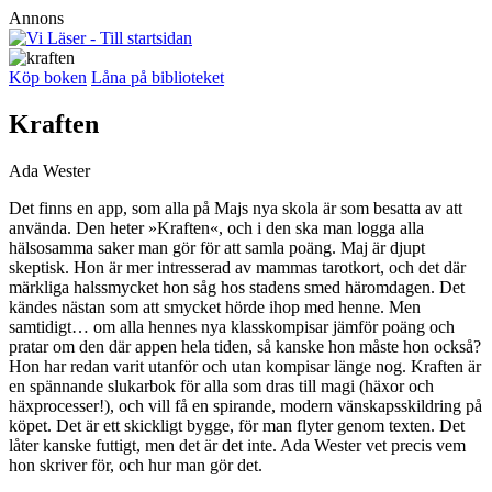
Annons
Köp boken
Låna på biblioteket
Kraften
Ada Wester
Det finns en app, som alla på Majs nya skola är som besatta av att
använda. Den heter »Kraften«, och i den ska man logga alla
hälsosamma saker man gör för att samla poäng. Maj är djupt
skeptisk. Hon är mer intresserad av mammas tarotkort, och det där
märkliga halssmycket hon såg hos stadens smed häromdagen. Det
kändes nästan som att smycket hörde ihop med henne. Men
samtidigt… om alla hennes nya klasskompisar jämför poäng och
pratar om den där appen hela tiden, så kanske hon måste hon också?
Hon har redan varit utanför och utan kompisar länge nog. Kraften är
en spännande slukarbok för alla som dras till magi (häxor och
häxprocesser!), och vill få en spirande, modern vänskapsskildring på
köpet. Det är ett skickligt bygge, för man flyter genom texten. Det
låter kanske futtigt, men det är det inte. Ada Wester vet precis vem
hon skriver för, och hur man gör det.