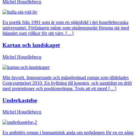
Michel Houellebecq
En poetik från 1991 som är som en stjärnbild i det houellebecqska
universumet. Författaren måste som utgångspunkt försona sig med
lidandet som villkor för sitt värv. […]
Kartan och landskapet
Michel Houellebecq
Min favorit. Imponerande och mångbottnad roman som tilldelades
Goncourtpriset 2010. En hyllning till konsten, och samtidigt en drift
med pretentioner och positioneringar. Trots att ett mord […]
Underkastelse
Michel Houellebecq
En ambitiös roman i humanistisk anda om nedgången för en en gång