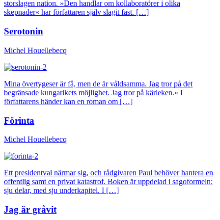
storslagen nation. »Den handlar om kollaboratörer i olika
skepnader« har författaren själv slagit fast. […]
Serotonin
Michel Houellebecq
Mina övertygeser är få, men de är våldsamma. Jag tror på det
begränsade kungarikets möjlighet. Jag tror på kärleken.« I
författarens händer kan en roman om […]
Förinta
Michel Houellebecq
Ett presidentval närmar sig, och rådgivaren Paul behöver hantera en
offentlig samt en privat katastrof. Boken är uppdelad i sagoformeln:
sju delar, med sju underkapitel. I […]
Jag är gråvit