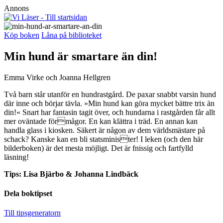
Annons
Köp boken
Låna på biblioteket
Min hund är smartare än din!
Emma Virke och Joanna Hellgren
Två barn står utanför en hundrastgård. De paxar snabbt varsin hund
där inne och börjar tävla. »Min hund kan göra mycket bättre trix än
din!« Snart har fantasin tagit över, och hundarna i rastgården får allt
mer oväntade förmågor. En kan klättra i träd. En annan kan
handla glass i kiosken. Säkert är någon av dem världsmästare på
schack? Kanske kan en bli statsminister! I leken (och den här
bilderboken) är det mesta möjligt. Det är fnissig och fartfylld
läsning!
Tips: Lisa Bjärbo & Johanna Lindbäck
Dela boktipset
Till tipsgeneratorn