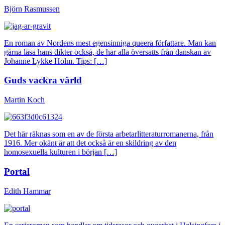
Björn Rasmussen
En roman av Nordens mest egensinniga queera författare. Man kan
gärna läsa hans dikter också, de har alla översatts från danskan av
Johanne Lykke Holm. Tips: […]
Guds vackra värld
Martin Koch
Det här räknas som en av de första arbetarlitteraturromanerna, från
1916. Mer okänt är att det också är en skildring av den
homosexuella kulturen i början […]
Portal
Edith Hammar