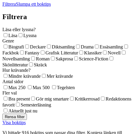
Filtrera
Slumpa ett boktips
Filtrera
Läsa eller lyssna?
Läsa
Lyssna
Genre
Biografi
Deckare
Diktsamling
Drama
Essäsamling
Fackbok
Fantasy
Grafisk Litteratur
Klassiker
Novell
Novellsamling
Roman
Sakprosa
Science-Fiction
Skönlitteratur
Skräck
Hur krävande?
Mindre krävande
Mer krävande
Antal sidor
Max 250
Max 500
Tegelsten
Fler val
Bra present
Gör mig smartare
Kritikerrosad
Redaktionens
favorit
Semesterläsning
Aktuellt just nu
Visa boktips
Vi hittade 916 boktips som passar dina filter. Kopiera länken till