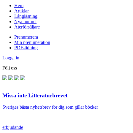
Hem
Artiklar
Långläsning
Nya numret
Återförsäljare
Prenumerera
Min prenumeration
PDF-tidning
Logga in
Följ oss
Missa inte Litteraturbrevet
Sveriges bästa nyhetsbrev för dig som gillar böcker
erbjudande