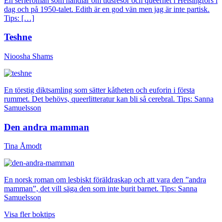
En serieroman som handlar om tidsresor och queerhet i Helsingfors i
dag och på 1950-talet. Edith är en god vän men jag är inte partisk.
Tips: […]
Teshne
Nioosha Shams
En törstig diktsamling som sätter kåtheten och euforin i första
rummet. Det behövs, queerlitteratur kan bli så cerebral. Tips: Sanna
Samuelsson
Den andra mamman
Tina Åmodt
En norsk roman om lesbiskt föräldraskap och att vara den ”andra
mamman”, det vill säga den som inte burit barnet. Tips: Sanna
Samuelsson
Visa fler boktips