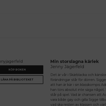
ANNONS
Min storslagna kärlek
Jenny Jägerfeld
KÖP BOKEN
Det är vår i Skärblacka och känslor
förändringar står för dörren. Sigge
LÅNA PÅ BIBLIOTEKET
att han är kär i sin klasskompis A
han törs absolut inte säga något
står på spel. Vad är chansen att A
vara både gay och gilla Sigge till
vad ska resten av klassen och vär