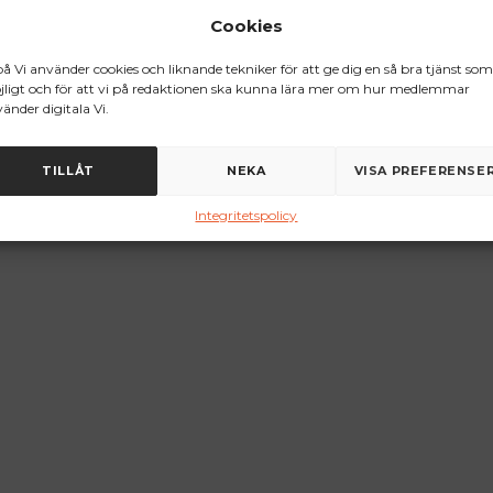
Cookies
på Vi använder cookies och liknande tekniker för att ge dig en så bra tjänst som
ligt och för att vi på redaktionen ska kunna lära mer om hur medlemmar
änder digitala Vi.
TILLÅT
NEKA
VISA PREFERENSE
Integritetspolicy