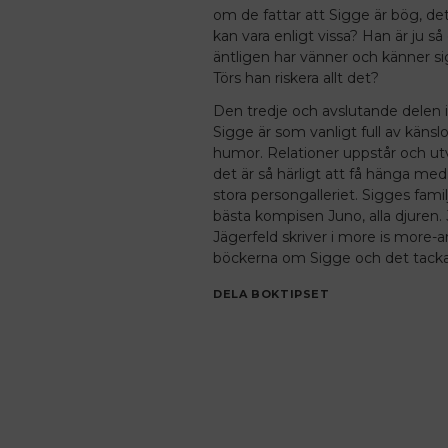
om de fattar att Sigge är bög, de
kan vara enligt vissa? Han är ju så
äntligen har vänner och känner s
Törs han riskera allt det?
Den tredje och avslutande delen 
Sigge är som vanligt full av känsl
humor. Relationer uppstår och ut
det är så härligt att få hänga med
stora persongalleriet. Sigges familj
bästa kompisen Juno, alla djuren.
Jägerfeld skriver i more is more-a
böckerna om Sigge och det tackar 
DELA BOKTIPSET