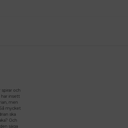
 spirar och
 har insett
drian, men
. Så mycket
drian ska
baka? Och
lden säga