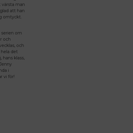
t värsta man
 glad att han
ig omtyckt.
i serien om
or och
vecklas, och
 hela det
, hans klass,
 Jenny
nda i
vi för!