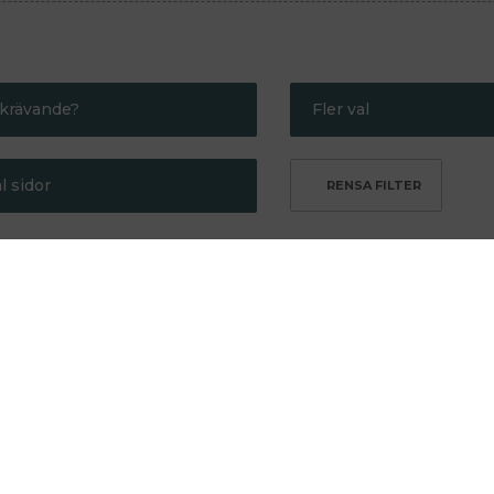
krävande?
Fler val
indre krävande
Bra present
l sidor
er krävande
Gör mig smartare
Kritikerrosad
Max 250
Redaktionens favor
Max 500
ra länken till listan genom att
klicka här
.
Semesterläsning
egelsten
Hålla sig vid liv
Kartan och
Michel
landskapet
Houellebecq
Michel
an
Houellebecq
En poetik
från 1991
Min favorit.