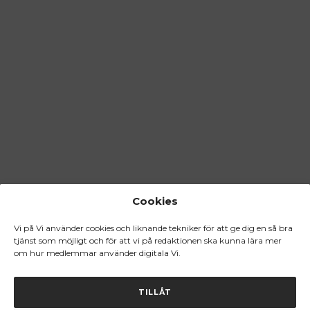
Cookies
Vi på Vi använder cookies och liknande tekniker för att ge dig en så bra
tjänst som möjligt och för att vi på redaktionen ska kunna lära mer
om hur medlemmar använder digitala Vi.
TILLÅT