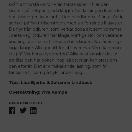
svårt att förstå varför. Från första sidan håller den
läsaren på helspänn, och långt efter läsningen lever den
här skildringen kvar inuti. Den handlar om 13-åriga Abdi,
som är på flykt tillsammans med sin femåriga lillasyster.
De flyr från odjuren, som verkar döda allt som kommer
i deras väg. Odjuren har långa, kraftiga klor och väsande
andning, och har satt skräck i hela landet. Nu råder inga
lagar längre. Alla gör allt för att överleva. Vem kan man
lita på? Var finns tryggheten? Allra bäst kanske det är
att läsa den här boken ihop, så att man kan prata om
den efteråt. Det är omskakande läsning, som för
tankarna till barn på flykt undan krig.
Tips: Lisa Bjärbo & Johanna Lindbäck
Översättning: Ylva Kempe
DELA BOKTIPSET