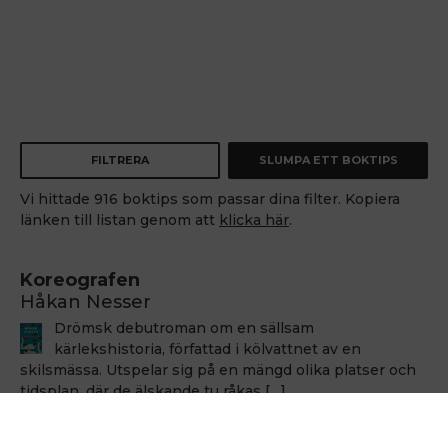
FILTRERA
SLUMPA ETT BOKTIPS
Vi hittade 916 boktips som passar dina filter. Kopiera
länken till listan genom att
klicka här
.
Koreografen
Håkan Nesser
Drömsk debutroman om en sällsam
kärlekshistoria, författad i kölvattnet av en
skilsmässa. Utspelar sig på en mängd olika platser och
tidsplan, där de älskande tu råkas […]