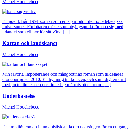
Michel Houellebecq
En poetik från 1991 som är som en stjärnbild i det houellebecqska
universumet. Författaren måste som utgångspunkt försona sig med
lidandet som villkor för sitt värv. […]
Kartan och landskapet
Michel Houellebecq
Min favorit. Imponerande och mångbottnad roman som tilldelades
Goncourtpriset 2010. En hyllning till konsten, och samtidigt en drift
med pretentioner och positioneringar. Trots att ett mord […]
Underkastelse
Michel Houellebecq
En ambitiös roman i humanistisk anda om nedgången för en en gång