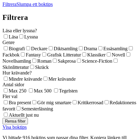
Filtrera
Slumpa ett boktips
Filtrera
Läsa eller lyssna?
Läsa
Lyssna
Genre
Biografi
Deckare
Diktsamling
Drama
Essäsamling
Fackbok
Fantasy
Grafisk Litteratur
Klassiker
Novell
Novellsamling
Roman
Sakprosa
Science-Fiction
Skönlitteratur
Skräck
Hur krävande?
Mindre krävande
Mer krävande
Antal sidor
Max 250
Max 500
Tegelsten
Fler val
Bra present
Gör mig smartare
Kritikerrosad
Redaktionens
favorit
Semesterläsning
Aktuellt just nu
Visa boktips
Vi hittade 916 boktips som passar dina filter. Kopiera länken till