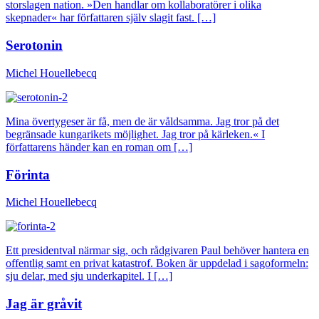
storslagen nation. »Den handlar om kollaboratörer i olika
skepnader« har författaren själv slagit fast. […]
Serotonin
Michel Houellebecq
Mina övertygeser är få, men de är våldsamma. Jag tror på det
begränsade kungarikets möjlighet. Jag tror på kärleken.« I
författarens händer kan en roman om […]
Förinta
Michel Houellebecq
Ett presidentval närmar sig, och rådgivaren Paul behöver hantera en
offentlig samt en privat katastrof. Boken är uppdelad i sagoformeln:
sju delar, med sju underkapitel. I […]
Jag är gråvit