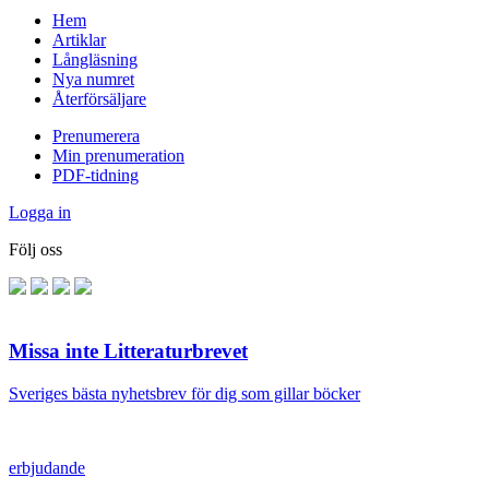
Hem
Artiklar
Långläsning
Nya numret
Återförsäljare
Prenumerera
Min prenumeration
PDF-tidning
Logga in
Följ oss
Missa inte Litteraturbrevet
Sveriges bästa nyhetsbrev för dig som gillar böcker
erbjudande