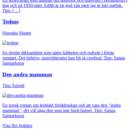
En serieroman som handlar om tidsresor och queerhet i Helsingfors i
dag och på 1950-talet. Edith är en god vän men jag är inte partisk.
Tips: […]
Teshne
Nioosha Shams
En törstig diktsamling som sätter kåtheten och euforin i första
rummet. Det behövs, queerlitteratur kan bli så cerebral. Tips: Sanna
Samuelsson
Den andra mamman
Tina Åmodt
En norsk roman om lesbiskt föräldraskap och att vara den ”andra
mamman”, det vill säga den som inte burit barnet. Tips: Sanna
Samuelsson
Visa fler boktips