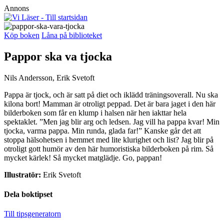
Annons
Köp boken
Låna på biblioteket
Pappor ska va tjocka
Nils Andersson, Erik Svetoft
Pappa är tjock, och är satt på diet och iklädd träningsoverall. Nu ska
kilona bort! Mamman är otroligt peppad. Det är bara jaget i den här
bilderboken som får en klump i halsen när hen iakttar hela
spektaklet. ”Men jag blir arg och ledsen. Jag vill ha pappa kvar! Min
tjocka, varma pappa. Min runda, glada far!” Kanske går det att
stoppa hälsohetsen i hemmet med lite klurighet och list? Jag blir på
otroligt gott humör av den här humoristiska bilderboken på rim. Så
mycket kärlek! Så mycket matglädje. Go, pappan!
Illustratör:
Erik Svetoft
Dela boktipset
Till tipsgeneratorn