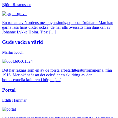
Björn Rasmussen
En roman av Nordens mest egensinniga queera författare. Man kan
gärna läsa hans dikter också, de har alla översatts från danskan av
Johanne Lykke Holm. Tips: […]
Guds vackra värld
Martin Koch
Det här räknas som en av de första arbetarlitteraturromanerna, från
1916. Mer okänt är att det också är en skildring av den
homosexuella kulturen i början […]
Portal
Edith Hammar