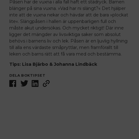
Påsen har de vuxna i alla fall haft ett städryck. Barnen
blänger på sina vuxna. »Vad har ni slängt?« Det hjälper
inte att de vuxna nekar och hävdar att de bara »plockat
lite«. Slängpåsen i hallen är uppenbarligen full och
måste akut undersökas. Och mycket riktigt! Där inne
ligger det mängder av livsviktiga saker som absolut
behövs i barnens liv och lek. Påsen är en ljuvlig hyllning
till alla ens värdaste småpryttlar, men framförallt till
leken och barns rätt att få vara med och bestämma.
Tips: Lisa Bjärbo & Johanna Lindbäck
DELA BOKTIPSET