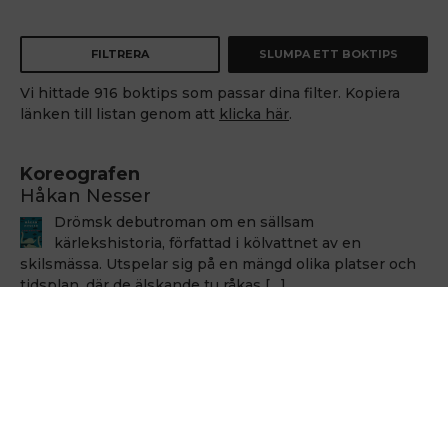
FILTRERA
SLUMPA ETT BOKTIPS
Vi hittade 916 boktips som passar dina filter. Kopiera
länken till listan genom att
klicka här
.
Koreografen
Håkan Nesser
Drömsk debutroman om en sällsam
kärlekshistoria, författad i kölvattnet av en
skilsmässa. Utspelar sig på en mängd olika platser och
tidsplan, där de älskande tu råkas […]
Håkan Nesser
Håkan Nesser
Varken Van Veeteren eller Barbarotti, men även
denna uppväxt skildring innehåller ett kriminellt
element. Romanen bygger på verkliga händelser, men