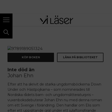
ANNONS
KÖP BOKEN
LÅNA PÅ BIBLIOTEKET
Inte död än
Johan Ehn
Efter att ha skrivit de starka ungdomsböckerna
Down
Under
och
Hästpojkarna
– som nominerades till
Nordiska rådets barn- och ungdomslitteraturpris –
vuxenboksdebuterar Johan Ehn nu med denna roman
om ett Sverige i förändring. Den handlar om Elis som
efter ett uppslitande gräl under ett julaftonsfirande