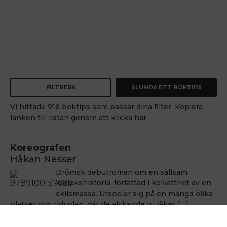
FILTRERA
SLUMPA ETT BOKTIPS
Vi hittade 916 boktips som passar dina filter. Kopiera
länken till listan genom att
klicka här
.
Koreografen
Håkan Nesser
Drömsk debutroman om en sällsam
kärlekshistoria, författad i kölvattnet av en
skilsmässa. Utspelar sig på en mängd olika
platser och tidsplan, där de älskande tu råkas […]