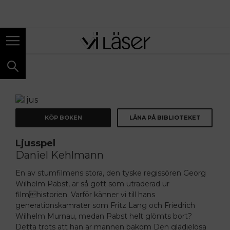
ANNONS
KÖP BOKEN
LÅNA PÅ BIBLIOTEKET
Ljusspel
Daniel Kehlmann
En av stumfilmens stora, den tyske regissören Georg
Wilhelm Pabst, är så gott som utraderad ur
filmhistorien. Varför känner vi till hans
generationskamrater som Fritz Lang och Friedrich
Wilhelm Murnau, medan Pabst helt glömts bort?
Detta trots att han är mannen bakom Den glädjelösa