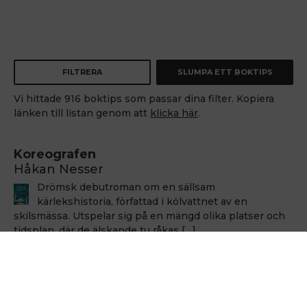
FILTRERA
SLUMPA ETT BOKTIPS
Vi hittade 916 boktips som passar dina filter. Kopiera
länken till listan genom att
klicka här
.
Koreografen
Håkan Nesser
Drömsk debutroman om en sällsam
kärlekshistoria, författad i kölvattnet av en
skilsmässa. Utspelar sig på en mängd olika platser och
tidsplan, där de älskande tu råkas […]
Håkan Nesser
Håkan Nesser
Varken Van Veeteren eller Barbarotti, men även