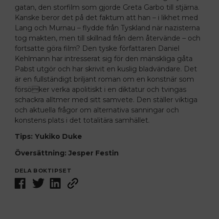
gatan, den storfilm som gjorde Greta Garbo till stjärna.
Kanske beror det på det faktum att han – i likhet med
Lang och Murnau – flydde från Tyskland när nazisterna
tog makten, men till skillnad från dem återvände – och
fortsatte göra film? Den tyske författaren Daniel
Kehlmann har intresserat sig för den mänskliga gåta
Pabst utgör och har skrivit en kuslig bladvändare. Det
är en fullständigt briljant roman om en konstnär som
försöker verka apolitiskt i en diktatur och tvingas
schackra alltmer med sitt samvete. Den ställer viktiga
och aktuella frågor om alternativa sanningar och
konstens plats i det totalitära samhället.
Tips: Yukiko Duke
Översättning: Jesper Festin
DELA BOKTIPSET