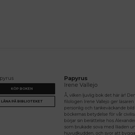
ANNONS
Papyrus
Irene Vallejo
KÖP BOKEN
Å, vilken ljuvlig bok det här är! D
filologen Irene Vallejo ger läsaren
LÅNA PÅ BIBLIOTEKET
personlig och tankeväckande bild
böckernas betydelse för vår civili
börjar sin berättelse hos Alexande
som brukade sova med Iliaden u
huvudkudden, och svor att bygga