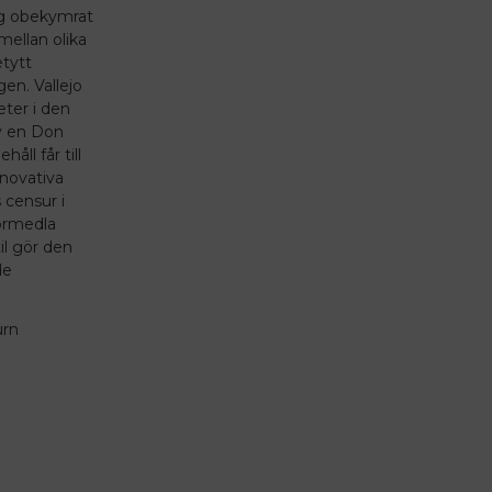
sig obekymrat
 mellan olika
tytt
gen. Vallejo
eter i den
v en Don
åll får till
novativa
 censur i
förmedla
il gör den
de
urn