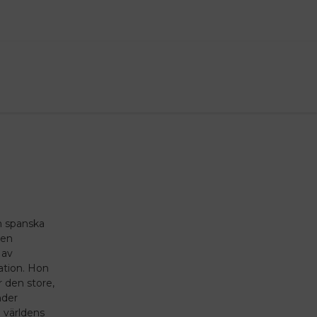
en spanska
 en
 av
sation. Hon
r den store,
nder
 världens