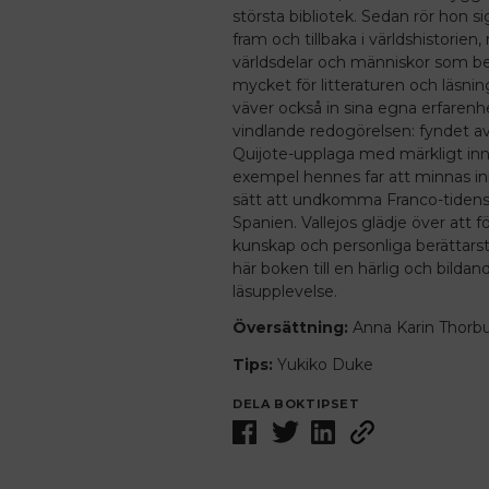
största bibliotek. Sedan rör hon 
fram och tillbaka i världshistorien,
världsdelar och människor som be
mycket för litteraturen och läsnin
väver också in sina egna erfarenh
vindlande redogörelsen: fyndet a
Quijote-upplaga med märkligt inneh
exempel hennes far att minnas in
sätt att undkomma Franco-tidens
Spanien. Vallejos glädje över att 
kunskap och personliga berättarst
här boken till en härlig och bildan
läsupplevelse.
Översättning:
Anna Karin Thorb
Tips:
Yukiko Duke
DELA BOKTIPSET