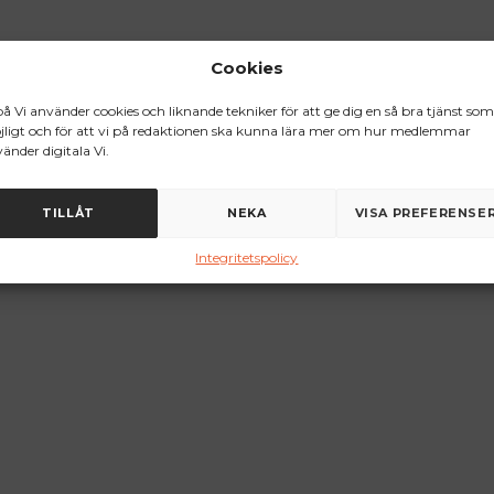
Cookies
på Vi använder cookies och liknande tekniker för att ge dig en så bra tjänst som
ligt och för att vi på redaktionen ska kunna lära mer om hur medlemmar
änder digitala Vi.
TILLÅT
NEKA
VISA PREFERENSE
Integritetspolicy