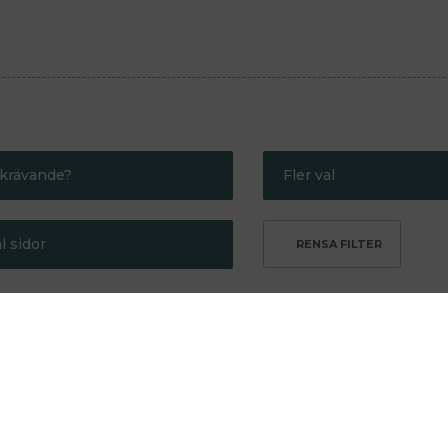
krävande?
Fler val
indre krävande
Bra present
l sidor
er krävande
Gör mig smartare
Kritikerrosad
Max 250
Redaktionens favor
Max 500
ra länken till listan genom att
klicka här
.
Semesterläsning
egelsten
Hålla sig vid liv
Kartan och
Michel
landskapet