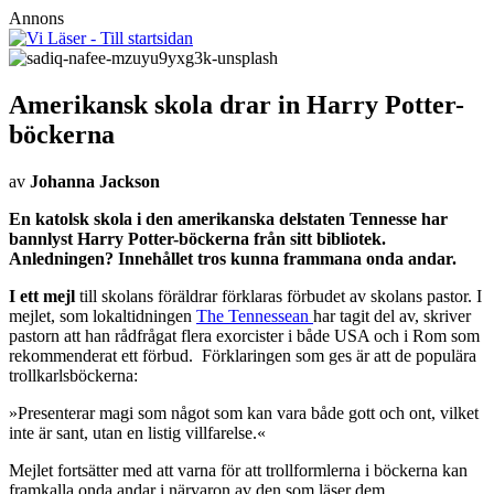
Annons
Amerikansk skola drar in Harry Potter-
böckerna
av
Johanna Jackson
En katolsk skola i den amerikanska delstaten Tennesse har
bannlyst Harry Potter-böckerna från sitt bibliotek.
Anledningen? Innehållet tros kunna frammana onda andar.
I ett mejl
till skolans föräldrar förklaras förbudet av skolans pastor. I
mejlet, som lokaltidningen
The Tennessean
har tagit del av, skriver
pastorn att han rådfrågat flera exorcister i både USA och i Rom som
rekommenderat ett förbud. Förklaringen som ges är att de populära
trollkarlsböckerna:
»Presenterar magi som något som kan vara både gott och ont, vilket
inte är sant, utan en listig villfarelse.«
Mejlet fortsätter med att varna för att trollformlerna i böckerna kan
framkalla onda andar i närvaron av den som läser dem.