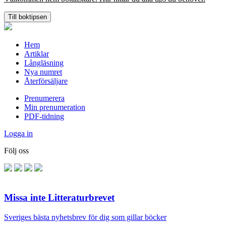
Till boktipsen
Hem
Artiklar
Långläsning
Nya numret
Återförsäljare
Prenumerera
Min prenumeration
PDF-tidning
Logga in
Följ oss
Missa inte Litteraturbrevet
Sveriges bästa nyhetsbrev för dig som gillar böcker