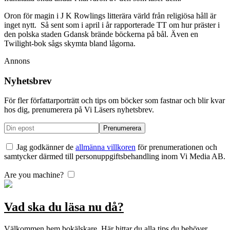
Oron för magin i J K Rowlings litterära värld från religiösa håll är
inget nytt. Så sent som i april i år rapporterade TT om hur präster i
den polska staden Gdansk brände böckerna på bål. Även en
Twilight-bok sågs skymta bland lågorna.
Annons
Nyhetsbrev
För fler författarporträtt och tips om böcker som fastnar och blir kvar
hos dig, prenumerera på Vi Läsers nyhetsbrev.
Jag godkänner de
allmänna villkoren
för prenumerationen och
samtycker därmed till personuppgiftsbehandling inom Vi Media AB.
Are you machine?
Vad ska du läsa nu då?
Välkommen hem bokälskare. Här hittar du alla tips du behöver.