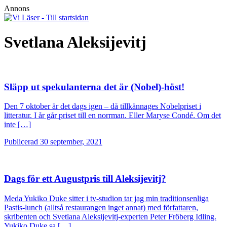
Annons
Svetlana Aleksijevitj
Släpp ut spekulanterna det är (Nobel)-höst!
Den 7 oktober är det dags igen – då tillkännages Nobelpriset i
litteratur. I år går priset till en norrman. Eller Maryse Condé. Om det
inte […]
Publicerad 30 september, 2021
Dags för ett Augustpris till Aleksijevitj?
Meda Yukiko Duke sitter i tv-studion tar jag min traditionsenliga
Pastis-lunch (alltså restaurangen inget annat) med författaren,
skribenten och Svetlana Aleksijevitj-experten Peter Fröberg Idling.
Yukiko Duke sa […]