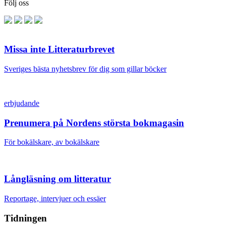
Följ oss
Missa inte Litteraturbrevet
Sveriges bästa nyhetsbrev för dig som gillar böcker
erbjudande
Prenumera på Nordens största bokmagasin
För bokälskare, av bokälskare
Långläsning om litteratur
Reportage, intervjuer och essäer
Tidningen