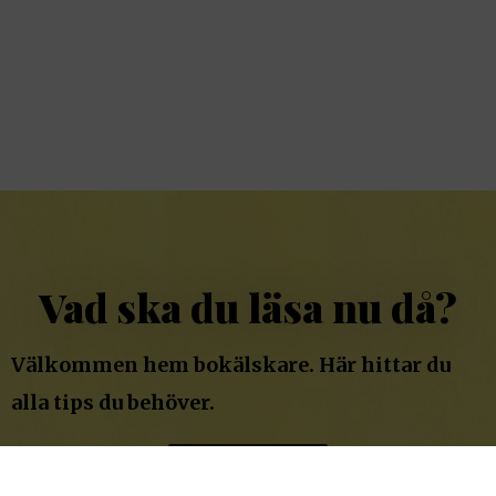
Vad ska du läsa nu då?
Välkommen hem bokälskare. Här hittar du
alla tips du behöver.
TILL BOKTIPSEN