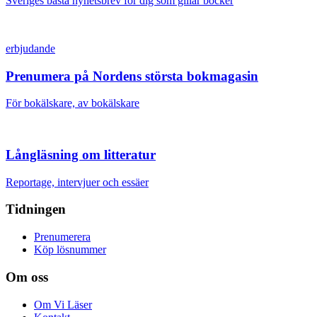
Sveriges bästa nyhetsbrev för dig som gillar böcker
erbjudande
Prenumera på Nordens största bokmagasin
För bokälskare, av bokälskare
Långläsning om litteratur
Reportage, intervjuer och essäer
Tidningen
Prenumerera
Köp lösnummer
Om oss
Om Vi Läser