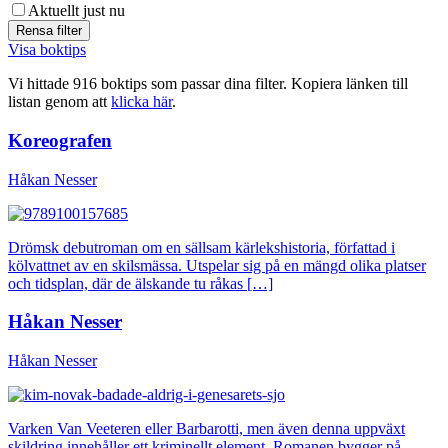
Aktuellt just nu
Visa boktips
Vi hittade 916 boktips som passar dina filter. Kopiera länken till
listan genom att
klicka här
.
Koreografen
Håkan Nesser
Drömsk debutroman om en sällsam kärlekshistoria, författad i
kölvattnet av en skilsmässa. Utspelar sig på en mängd olika platser
och tidsplan, där de älskande tu råkas […]
Håkan Nesser
Håkan Nesser
Varken Van Veeteren eller Barbarotti, men även denna uppväxt
skildring innehåller ett kriminellt element. Romanen bygger på