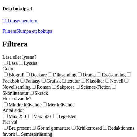
Dela boktipset
Till tipsgeneratorn
Filtrera
Slumpa ett boktips
Filtrera
Läsa eller lyssna?
Läsa
Lyssna
Genre
Biografi
Deckare
Diktsamling
Drama
Essäsamling
Fackbok
Fantasy
Grafisk Litteratur
Klassiker
Novell
Novellsamling
Roman
Sakprosa
Science-Fiction
Skönlitteratur
Skräck
Hur krävande?
Mindre krävande
Mer krävande
Antal sidor
Max 250
Max 500
Tegelsten
Fler val
Bra present
Gör mig smartare
Kritikerrosad
Redaktionens
favorit
Semesterläsning