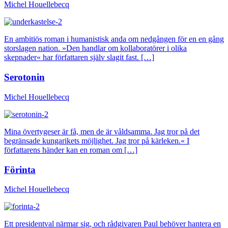
Michel Houellebecq
En ambitiös roman i humanistisk anda om nedgången för en en gång
storslagen nation. »Den handlar om kollaboratörer i olika
skepnader« har författaren själv slagit fast. […]
Serotonin
Michel Houellebecq
Mina övertygeser är få, men de är våldsamma. Jag tror på det
begränsade kungarikets möjlighet. Jag tror på kärleken.« I
författarens händer kan en roman om […]
Förinta
Michel Houellebecq
Ett presidentval närmar sig, och rådgivaren Paul behöver hantera en