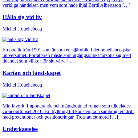
verkliga händelser, men vem som hade ihjäl Bertil Albertsson […]
Hålla sig vid liv
Michel Houellebecq
En poetik från 1991 som är som en stjärnbild i det houellebecqska
universumet. Författaren måste som utgångspunkt försona sig med
lidandet som villkor för sitt värv. […]
Kartan och landskapet
Michel Houellebecq
Min favorit. Imponerande och mångbottnad roman som tilldelades
Goncourtpriset 2010. En hyllning till konsten, och samtidigt en drift
med pretentioner och positioneringar. Trots att ett mord […]
Underkastelse