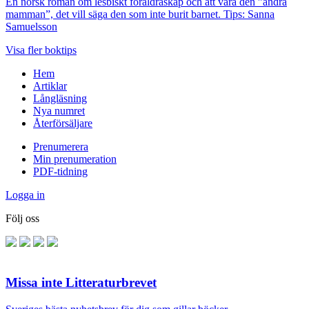
En norsk roman om lesbiskt föräldraskap och att vara den ”andra
mamman”, det vill säga den som inte burit barnet. Tips: Sanna
Samuelsson
Visa fler boktips
Hem
Artiklar
Långläsning
Nya numret
Återförsäljare
Prenumerera
Min prenumeration
PDF-tidning
Logga in
Följ oss
Missa inte Litteraturbrevet