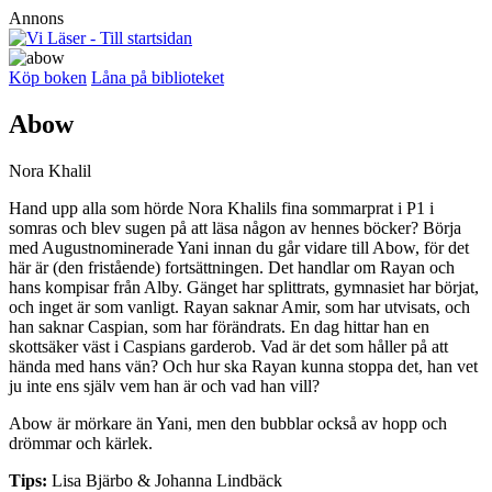
Annons
Köp boken
Låna på biblioteket
Abow
Nora Khalil
Hand upp alla som hörde Nora Khalils fina sommarprat i P1 i
somras och blev sugen på att läsa någon av hennes böcker? Börja
med Augustnominerade Yani innan du går vidare till Abow, för det
här är (den fristående) fortsättningen. Det handlar om Rayan och
hans kompisar från Alby. Gänget har splittrats, gymnasiet har börjat,
och inget är som vanligt. Rayan saknar Amir, som har utvisats, och
han saknar Caspian, som har förändrats. En dag hittar han en
skottsäker väst i Caspians garderob. Vad är det som håller på att
hända med hans vän? Och hur ska Rayan kunna stoppa det, han vet
ju inte ens själv vem han är och vad han vill?
Abow är mörkare än Yani, men den bubblar också av hopp och
drömmar och kärlek.
Tips:
L
isa Bjärbo & Johanna Lindbäck