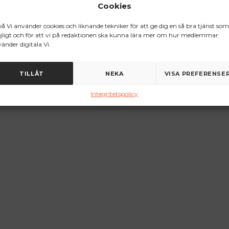
Cookies
på Vi använder cookies och liknande tekniker för att ge dig en så bra tjänst som
ligt och för att vi på redaktionen ska kunna lära mer om hur medlemmar
änder digitala Vi.
TILLÅT
NEKA
VISA PREFERENSE
Integritetspolicy