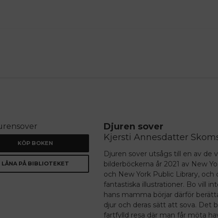
ANNONS
Djuren sover
Kjersti Annesdatter Skom
KÖP BOKEN
Djuren sover
utsågs till en av de 
bilderböckerna år 2021 av New Yo
LÅNA PÅ BIBLIOTEKET
och New York Public Library, och d
fantastiska illustrationer. Bo vill in
hans mamma börjar därför berätt
djur och deras sätt att sova. Det bl
fartfylld resa där man får möta hav