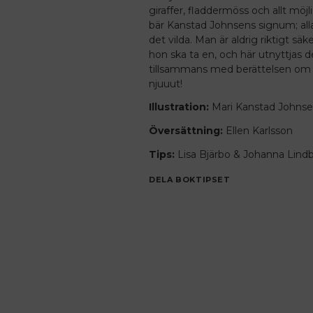
giraffer, fladdermöss och allt möjl
bär Kanstad Johnsens signum; alla 
det vilda. Man är aldrig riktigt säk
hon ska ta en, och här utnyttjas det
tillsammans med berättelsen om 
njuuut!
Illustration:
Mari Kanstad Johns
Översättning:
Ellen Karlsson
Tips:
Lisa Bjärbo & Johanna Lind
DELA BOKTIPSET