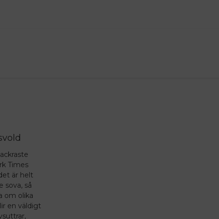
svold
vackraste
rk Times
et är helt
te sova, så
a om olika
ir en väldigt
suttrar,