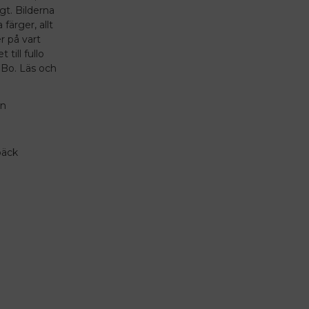
igt. Bilderna
färger, allt
er på vart
 till fullo
Bo. Läs och
en
bäck