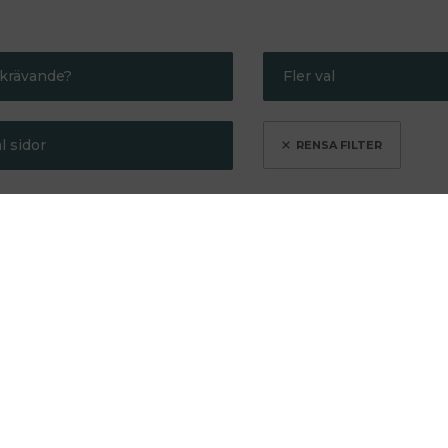
krävande?
Fler val
indre krävande
Bra present
l sidor
er krävande
Gör mig smartare
Kritikerrosad
Max 250
Redaktionens favor
Max 500
ra länken till listan genom att
klicka här
.
Semesterläsning
egelsten
Hålla sig vid liv
Kartan och
Michel
landskapet
Houellebecq
Michel
n
Houellebecq
En poetik
från 1991 som
Min favorit.
är som en
Imponerande