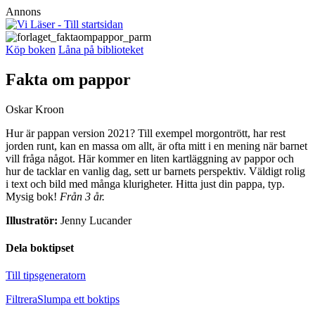
Annons
Köp boken
Låna på biblioteket
Fakta om pappor
Oskar Kroon
Hur är pappan version 2021? Till exempel morgontrött, har rest
jorden runt, kan en massa om allt, är ofta mitt i en mening när barnet
vill fråga något. Här kommer en liten kartläggning av pappor och
hur de tacklar en vanlig dag, sett ur barnets perspektiv. Väldigt rolig
i text och bild med många klurigheter. Hitta just din pappa, typ.
Mysig bok!
Från 3 år.
Illustratör:
Jenny Lucander
Dela boktipset
Till tipsgeneratorn
Filtrera
Slumpa ett boktips