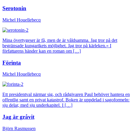
Serotonin
Michel Houellebecq
Mina övertygeser är få, men de är våldsamma. Jag tror på det
begränsade kungarikets möjlighet. Jag tror på kärleken.« I
författarens händer kan en roman om […]
Förinta
Michel Houellebecq
Ett presidentval närmar sig, och rådgivaren Paul behöver hantera en
offentlig samt en privat katastrof. Boken är uppdelad i sagoformeln:
sju delar, med sju underkapitel. I […]
Jag är gråvit
Björn Rasmussen