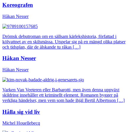
Koreografen
Håkan Nesser
Drömsk debutroman om en sällsam kärlekshistoria, författad i
kölvattnet av en skilsmässa. Utspelar sig på en mängd olika platser
och tidsplan, där de älskande tu råkas […]
Håkan Nesser
Håkan Nesser
Varken Van Veeteren eller Barbarotti, men även denna uppväxt
skildring innehåller ett kriminellt element. Romanen bygger på
verkliga händelser, men vem som hade ihjäl Bertil Albertsson […]
Hålla sig vid liv
Michel Houellebecq