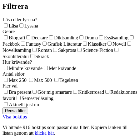
Filtrera
Läsa eller lyssna?
Läsa
Lyssna
Genre
Biografi
Deckare
Diktsamling
Drama
Essäsamling
Fackbok
Fantasy
Grafisk Litteratur
Klassiker
Novell
Novellsamling
Roman
Sakprosa
Science-Fiction
Skönlitteratur
Skräck
Hur krävande?
Mindre krävande
Mer krävande
Antal sidor
Max 250
Max 500
Tegelsten
Fler val
Bra present
Gör mig smartare
Kritikerrosad
Redaktionens
favorit
Semesterläsning
Aktuellt just nu
Visa boktips
Vi hittade 916 boktips som passar dina filter. Kopiera länken till
listan genom att
klicka här
.