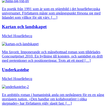
En poetik från 1991 som är som en stjärnbild i det houellebecqska
universumet. Författaren måste som utgångspunkt försona sig med
lidandet som villkor för sitt värv. […]
Kartan och landskapet
Michel Houellebecq
Min favorit. Imponerande och mångbottnad roman som tilldelades
Goncourtpriset 2010. En hyllning till konsten, och samtidigt en drift
med pretentioner och positioneringar. Trots att ett mord […]
Underkastelse
Michel Houellebecq
En ambitiös roman i humanistisk anda om nedgången för en en gång
storslagen nation. »Den handlar om kollaboratörer i olika
skepnader« har författaren själv slagit fast. […]