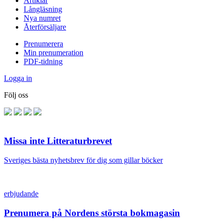
Artiklar
Långläsning
Nya numret
Återförsäljare
Prenumerera
Min prenumeration
PDF-tidning
Logga in
Följ oss
Missa inte Litteraturbrevet
Sveriges bästa nyhetsbrev för dig som gillar böcker
erbjudande
Prenumera på Nordens största bokmagasin