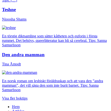
Tips: […]
Teshne
Nioosha Shams
En törstig diktsamling som sätter kåtheten och euforin i första
rummet. Det behövs, queerlitteratur kan bli så cerebral. Tips: Sanna
Samuelsson
Den andra mamman
Tina Åmodt
En norsk roman om lesbiskt föräldraskap och att vara den ”andra
mamman”, det vill säga den som inte burit barnet. Tips: Sanna
Samuelsson
Visa fler boktips
Hem