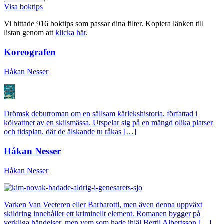
Visa boktips
Vi hittade 916 boktips som passar dina filter. Kopiera länken till
listan genom att
klicka här
.
Koreografen
Håkan Nesser
Drömsk debutroman om en sällsam kärlekshistoria, författad i
kölvattnet av en skilsmässa. Utspelar sig på en mängd olika platser
och tidsplan, där de älskande tu råkas […]
Håkan Nesser
Håkan Nesser
Varken Van Veeteren eller Barbarotti, men även denna uppväxt
skildring innehåller ett kriminellt element. Romanen bygger på
verkliga händelser, men vem som hade ihjäl Bertil Albertsson […]