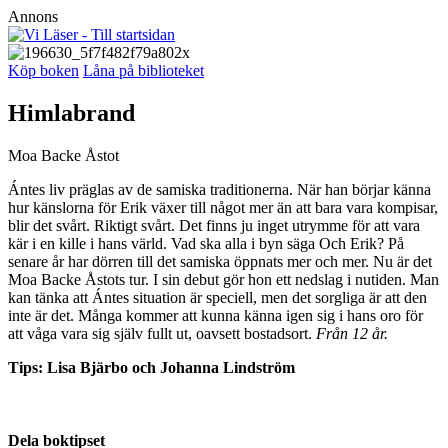
Annons
Köp boken
Låna på biblioteket
Himlabrand
Moa Backe Åstot
Ántes liv präglas av de samiska traditionerna. När han börjar känna
hur känslorna för Erik växer till något mer än att bara vara kompisar,
blir det svårt. Riktigt svårt. Det finns ju inget utrymme för att vara
kär i en kille i hans värld. Vad ska alla i byn säga Och Erik? På
senare år har dörren till det samiska öppnats mer och mer. Nu är det
Moa Backe Åstots tur. I sin debut gör hon ett nedslag i nutiden. Man
kan tänka att Ántes situation är speciell, men det sorgliga är att den
inte är det. Många kommer att kunna känna igen sig i hans oro för
att våga vara sig själv fullt ut, oavsett bostadsort.
Från ­12 år.
Tips: Lisa Bjärbo och Johanna Lindström
Dela boktipset