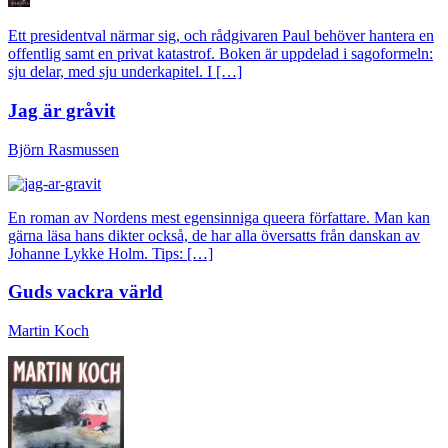
Ett presidentval närmar sig, och rådgivaren Paul behöver hantera en
offentlig samt en privat katastrof. Boken är uppdelad i sagoformeln:
sju delar, med sju underkapitel. I […]
Jag är gråvit
Björn Rasmussen
En roman av Nordens mest egensinniga queera författare. Man kan
gärna läsa hans dikter också, de har alla översatts från danskan av
Johanne Lykke Holm. Tips: […]
Guds vackra värld
Martin Koch