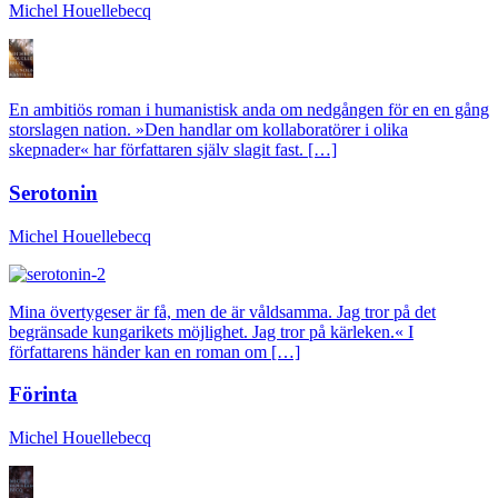
Michel Houellebecq
En ambitiös roman i humanistisk anda om nedgången för en en gång
storslagen nation. »Den handlar om kollaboratörer i olika
skepnader« har författaren själv slagit fast. […]
Serotonin
Michel Houellebecq
Mina övertygeser är få, men de är våldsamma. Jag tror på det
begränsade kungarikets möjlighet. Jag tror på kärleken.« I
författarens händer kan en roman om […]
Förinta
Michel Houellebecq