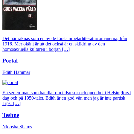
Det här räknas som en av de första arbetarlitteraturromanerna, från
1916. Mer okänt är att det också är en skildring av den
homosexuella kulturen i början […]
Portal
Edith Hammar
En serieroman som handlar om tidsresor och queerhet i Helsingfors i
dag och på 1950-talet. Edith är en god vän men jag är inte partisk.
Tips: […]
Teshne
Nioosha Shams