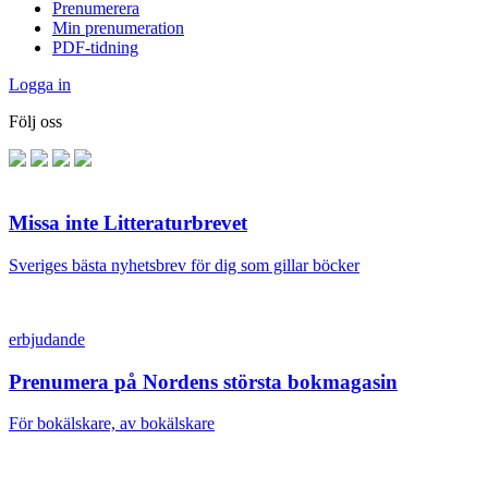
Prenumerera
Min prenumeration
PDF-tidning
Logga in
Följ oss
Missa inte Litteraturbrevet
Sveriges bästa nyhetsbrev för dig som gillar böcker
erbjudande
Prenumera på Nordens största bokmagasin
För bokälskare, av bokälskare