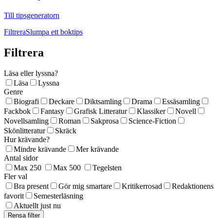
Till tipsgeneratorn
Filtrera
Slumpa ett boktips
Filtrera
Läsa eller lyssna?
Läsa
Lyssna
Genre
Biografi
Deckare
Diktsamling
Drama
Essäsamling
Fackbok
Fantasy
Grafisk Litteratur
Klassiker
Novell
Novellsamling
Roman
Sakprosa
Science-Fiction
Skönlitteratur
Skräck
Hur krävande?
Mindre krävande
Mer krävande
Antal sidor
Max 250
Max 500
Tegelsten
Fler val
Bra present
Gör mig smartare
Kritikerrosad
Redaktionens
favorit
Semesterläsning
Aktuellt just nu