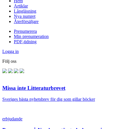
Hem
Artiklar
Långläsning
Nya numret
Återförsäljare
Prenumerera
Min prenumeration
PDF-tidning
Logga in
Följ oss
Missa inte Litteraturbrevet
Sveriges bästa nyhetsbrev för dig som gillar böcker
erbjudande