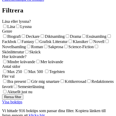
Filtrera
Läsa eller lyssna?
Läsa
Lyssna
Genre
Biografi
Deckare
Diktsamling
Drama
Essäsamling
Fackbok
Fantasy
Grafisk Litteratur
Klassiker
Novell
Novellsamling
Roman
Sakprosa
Science-Fiction
Skönlitteratur
Skräck
Hur krävande?
Mindre krävande
Mer krävande
Antal sidor
Max 250
Max 500
Tegelsten
Fler val
Bra present
Gör mig smartare
Kritikerrosad
Redaktionens
favorit
Semesterläsning
Aktuellt just nu
Visa boktips
Vi hittade 916 boktips som passar dina filter. Kopiera länken till
listan genom att
klicka här
.