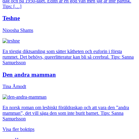
dag och på 1950-talet. Edith är en god vän men jag är inte partisk.
Tips: […]
Teshne
Nioosha Shams
En törstig diktsamling som sätter kåtheten och euforin i första
rummet. Det behövs, queerlitteratur kan bli så cerebral. Tips: Sanna
Samuelsson
Den andra mamman
Tina Åmodt
En norsk roman om lesbiskt föräldraskap och att vara den ”andra
mamman”, det vill säga den som inte burit barnet. Tips: Sanna
Samuelsson
Visa fler boktips