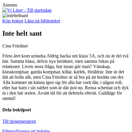
Annons
Köp boken
Låna på biblioteket
Inte helt sant
Cina Friedner
Förra året kom urstarka Aldrig backa om klass 5A, och nu är del två
här. Samma klass, delvis nya berättare, men samma fokus på
relationer. Livets stora fråga, hur tusan gör man? Vänskap,
klasskompisar, gamla kompisar, killar, kärlek, föräldrar. Inte är det
lätt att bolla allt, men Cina Friedner är så bra på att berätta om det.
Alla kommer att känna igen sig för alla har varit där, i någon roll,
eller har barn i sin närhet som är där just nu. Rensa schemat och dyk
in i den här serien. Avsätt tid för att debriefa efteråt. Guldläge för
samtal!
Dela boktipset
Till tipsgeneratorn
Filtrera
Slumpa ett boktips