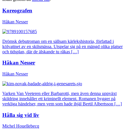
Koreografen
Håkan Nesser
Drömsk debutroman om en sällsam kärlekshistoria, författad i
kölvattnet av en skilsmässa. Utspelar sig på en mängd olika platser
och tidsplan, där de älskande tu råkas […]
Håkan Nesser
Håkan Nesser
Varken Van Veeteren eller Barbarotti, men även denna uppväxt
skildring innehåller ett kriminellt element. Romanen bygger på
verkliga händelser, men vem som hade ihjäl Bertil Albertsson […]
Hålla sig vid liv
Michel Houellebecq