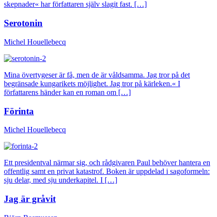
skepnader« har författaren själv slagit fast. […]
Serotonin
Michel Houellebecq
Mina övertygeser är få, men de är våldsamma. Jag tror på det
begränsade kungarikets möjlighet. Jag tror på kärleken.« I
författarens händer kan en roman om […]
Förinta
Michel Houellebecq
Ett presidentval närmar sig, och rådgivaren Paul behöver hantera en
offentlig samt en privat katastrof. Boken är uppdelad i sagoformeln:
sju delar, med sju underkapitel. I […]
Jag är gråvit