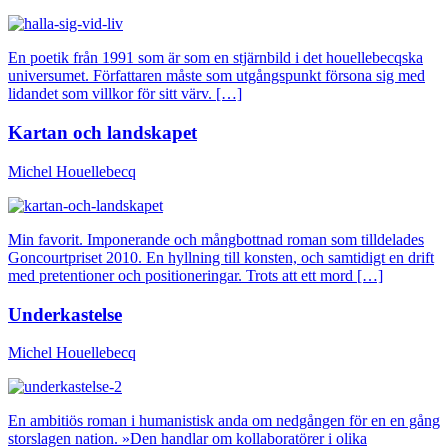
En poetik från 1991 som är som en stjärnbild i det houellebecqska
universumet. Författaren måste som utgångspunkt försona sig med
lidandet som villkor för sitt värv. […]
Kartan och landskapet
Michel Houellebecq
Min favorit. Imponerande och mångbottnad roman som tilldelades
Goncourtpriset 2010. En hyllning till konsten, och samtidigt en drift
med pretentioner och positioneringar. Trots att ett mord […]
Underkastelse
Michel Houellebecq
En ambitiös roman i humanistisk anda om nedgången för en en gång
storslagen nation. »Den handlar om kollaboratörer i olika