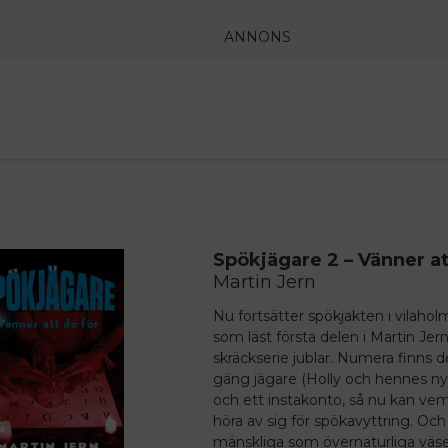
ANNONS
Spökjägare 2 – Vänner at
Martin Jern
Nu fortsätter spökjakten i vilaholm
som läst första delen i Martin Jer
skräckserie jublar. Numera finns 
gäng jägare (Holly och hennes ny
och ett instakonto, så nu kan ve
höra av sig för spökavyttring. Och
mänskliga som övernaturliga väse