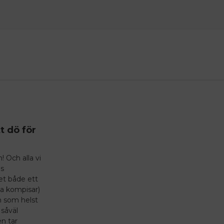
t dö för
! Och alla vi
ns
det både ett
a kompisar)
m som helst
 såväl
n tar