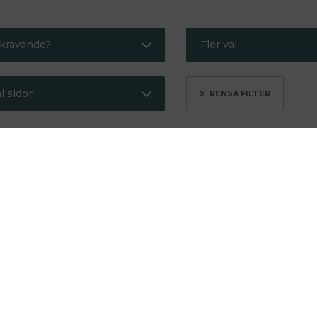
krävande?
Fler val
indre krävande
Bra present
l sidor
er krävande
Gör mig smartare
Kritikerrosad
Max 250
Redaktionens favor
Max 500
ra länken till listan genom att
klicka här
.
Semesterläsning
egelsten
Hålla sig vid liv
Kartan och
Michel
landskapet
Houellebecq
Michel
n
Houellebecq
En poetik
från 1991 som
Min favorit.
är som en
Imponerande
stjärnbild i
och