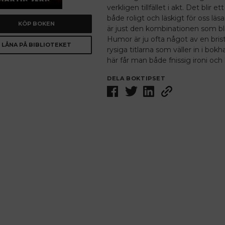
verkligen tillfället i akt. Det blir ett
både roligt och läskigt för oss läs
KÖP BOKEN
är just den kombinationen som bli
Humor är ju ofta något av en brist
LÅNA PÅ BIBLIOTEKET
rysiga titlarna som väller in i bo
här får man både fnissig ironi och k
DELA BOKTIPSET