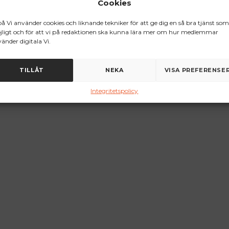
Cookies
på Vi använder cookies och liknande tekniker för att ge dig en så bra tjänst som
ligt och för att vi på redaktionen ska kunna lära mer om hur medlemmar
änder digitala Vi.
TILLÅT
NEKA
VISA PREFERENSE
Integritetspolicy