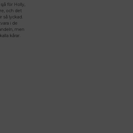
 sjå för Holly,
are, och det
r så lyckad.
vara i de
khandeln, men
alla kårar.