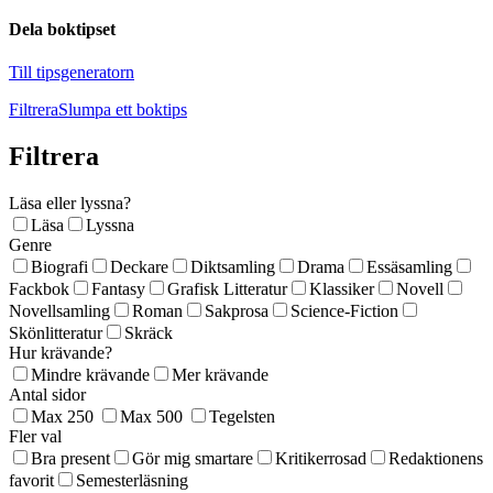
Dela boktipset
Till tipsgeneratorn
Filtrera
Slumpa ett boktips
Filtrera
Läsa eller lyssna?
Läsa
Lyssna
Genre
Biografi
Deckare
Diktsamling
Drama
Essäsamling
Fackbok
Fantasy
Grafisk Litteratur
Klassiker
Novell
Novellsamling
Roman
Sakprosa
Science-Fiction
Skönlitteratur
Skräck
Hur krävande?
Mindre krävande
Mer krävande
Antal sidor
Max 250
Max 500
Tegelsten
Fler val
Bra present
Gör mig smartare
Kritikerrosad
Redaktionens
favorit
Semesterläsning