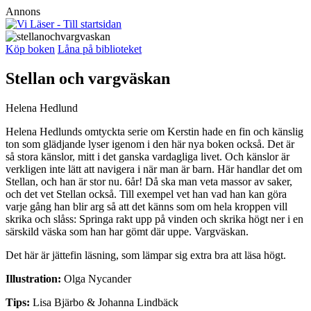
Annons
Köp boken
Låna på biblioteket
Stellan och vargväskan
Helena Hedlund
Helena Hedlunds omtyckta serie om Kerstin hade en fin och känslig
ton som glädjande lyser igenom i den här nya boken också. Det är
så stora känslor, mitt i det ganska vardagliga livet. Och känslor är
verkligen inte lätt att navigera i när man är barn. Här handlar det om
Stellan, och han är stor nu. 6år! Då ska man veta massor av saker,
och det vet Stellan också. Till exempel vet han vad han kan göra
varje gång han blir arg så att det känns som om hela kroppen vill
skrika och slåss: Springa rakt upp på vinden och skrika högt ner i en
särskild väska som han har gömt där uppe. Vargväskan.
Det här är jättefin läsning, som lämpar sig extra bra att läsa högt.
Illustration:
Olga Nycander
Tips:
L
isa Bjärbo & Johanna Lindbäck