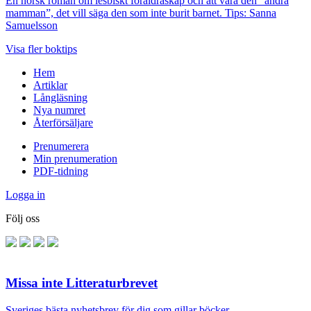
En norsk roman om lesbiskt föräldraskap och att vara den ”andra
mamman”, det vill säga den som inte burit barnet. Tips: Sanna
Samuelsson
Visa fler boktips
Hem
Artiklar
Långläsning
Nya numret
Återförsäljare
Prenumerera
Min prenumeration
PDF-tidning
Logga in
Följ oss
Missa inte Litteraturbrevet
Sveriges bästa nyhetsbrev för dig som gillar böcker