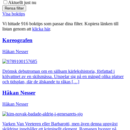
Aktuellt just nu
Visa boktips
Vi hittade 916 boktips som passar dina filter. Kopiera länken till
listan genom att
klicka här
.
Koreografen
Håkan Nesser
Drömsk debutroman om en sällsam kärlekshistoria, författad i
kölvattnet av en skilsmässa. Utspelar sig på en mängd olika platser
och tidsplan, där de älskande tu råkas […]
Håkan Nesser
Håkan Nesser
Varken Van Veeteren eller Barbarotti, men även denna uppväxt
skildring innehåller ett kriminellt element. Romanen bygger på