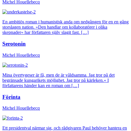
Michel Houellebecq
En ambitiös roman i humanistisk anda om nedgången för en en gång
storslagen nation. »Den handlar om kollaboratörer i olika
skepnader« har författaren själv slagit fast. […]
Serotonin
Michel Houellebecq
Mina övertygeser är få, men de är våldsamma. Jag tror på det
begränsade kungarikets möjlighet. Jag tror på kärleken.« I
författarens händer kan en roman om […]
Förinta
Michel Houellebecq
Ett presidentval närmar sig, och rådgivaren Paul behöver hantera en