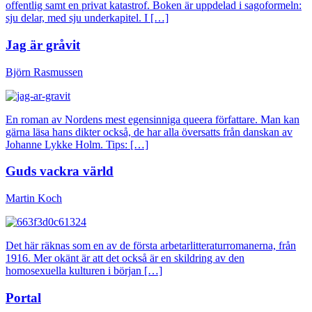
offentlig samt en privat katastrof. Boken är uppdelad i sagoformeln:
sju delar, med sju underkapitel. I […]
Jag är gråvit
Björn Rasmussen
En roman av Nordens mest egensinniga queera författare. Man kan
gärna läsa hans dikter också, de har alla översatts från danskan av
Johanne Lykke Holm. Tips: […]
Guds vackra värld
Martin Koch
Det här räknas som en av de första arbetarlitteraturromanerna, från
1916. Mer okänt är att det också är en skildring av den
homosexuella kulturen i början […]
Portal