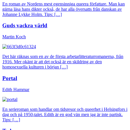
En roman av Nordens mest egensinniga queera författare. Man kan
gärna läsa hans dikter också, de har alla översatts från danskan av
Johanne Lykke Holm. Tips: […]
Guds vackra värld
Martin Koch
Det här räknas som en av de första arbetarlitteraturromanerna, från
1916. Mer okänt är att det också är en skildring av den
homosexuella kulturen i början […]
Portal
Edith Hammar
En serieroman som handlar om tidsresor och queerhet i Helsingfors i
dag och på 1950-talet. Edith är en god vän men jag är inte partisk.
Tips: […]