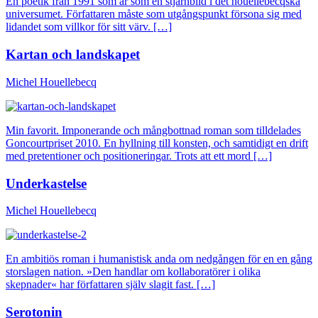
En poetik från 1991 som är som en stjärnbild i det houellebecqska
universumet. Författaren måste som utgångspunkt försona sig med
lidandet som villkor för sitt värv. […]
Kartan och landskapet
Michel Houellebecq
Min favorit. Imponerande och mångbottnad roman som tilldelades
Goncourtpriset 2010. En hyllning till konsten, och samtidigt en drift
med pretentioner och positioneringar. Trots att ett mord […]
Underkastelse
Michel Houellebecq
En ambitiös roman i humanistisk anda om nedgången för en en gång
storslagen nation. »Den handlar om kollaboratörer i olika
skepnader« har författaren själv slagit fast. […]
Serotonin