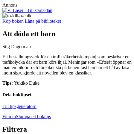
Annons
Köp boken
Låna på biblioteket
Att döda ett barn
Stig Dagerman
Ett beställningsverk för en trafiksäkerhetskampanj som beskriver en
trafikolycka där ett barn körs ihjäl. Meningar som »Efteråt öppnar en
man en bildörr och försöker stå på benen fast han har ett hål av fasa
inom sig«, gjorde att novellen blev en klassiker.
Tips:
Yukiko Duke
Dela boktipset
Till tipsgeneratorn
Filtrera
Slumpa ett boktips
Filtrera