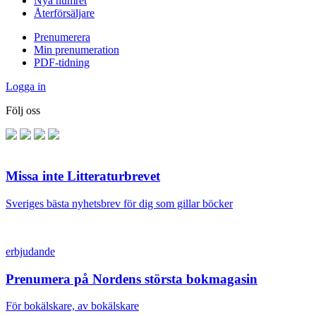
Nya numret
Återförsäljare
Prenumerera
Min prenumeration
PDF-tidning
Logga in
Följ oss
Missa inte Litteraturbrevet
Sveriges bästa nyhetsbrev för dig som gillar böcker
erbjudande
Prenumera på Nordens största bokmagasin
För bokälskare, av bokälskare