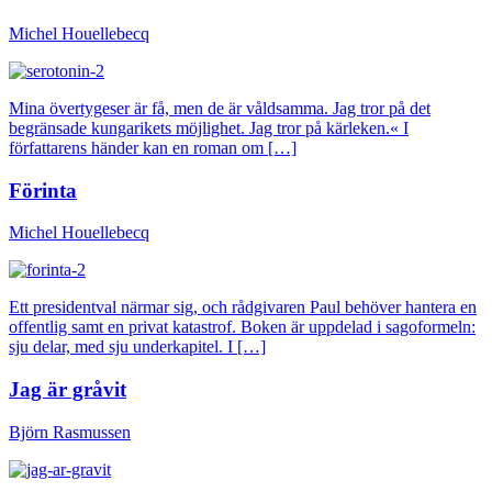
Michel Houellebecq
Mina övertygeser är få, men de är våldsamma. Jag tror på det
begränsade kungarikets möjlighet. Jag tror på kärleken.« I
författarens händer kan en roman om […]
Förinta
Michel Houellebecq
Ett presidentval närmar sig, och rådgivaren Paul behöver hantera en
offentlig samt en privat katastrof. Boken är uppdelad i sagoformeln:
sju delar, med sju underkapitel. I […]
Jag är gråvit
Björn Rasmussen