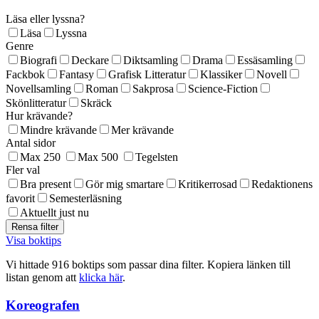
Läsa eller lyssna?
Läsa
Lyssna
Genre
Biografi
Deckare
Diktsamling
Drama
Essäsamling
Fackbok
Fantasy
Grafisk Litteratur
Klassiker
Novell
Novellsamling
Roman
Sakprosa
Science-Fiction
Skönlitteratur
Skräck
Hur krävande?
Mindre krävande
Mer krävande
Antal sidor
Max 250
Max 500
Tegelsten
Fler val
Bra present
Gör mig smartare
Kritikerrosad
Redaktionens
favorit
Semesterläsning
Aktuellt just nu
Visa boktips
Vi hittade 916 boktips som passar dina filter. Kopiera länken till
listan genom att
klicka här
.
Koreografen