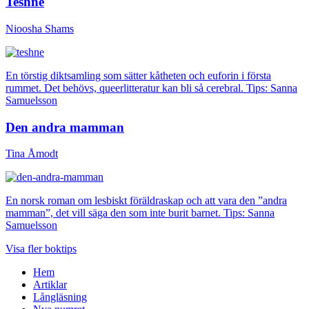
Teshne
Nioosha Shams
En törstig diktsamling som sätter kåtheten och euforin i första
rummet. Det behövs, queerlitteratur kan bli så cerebral. Tips: Sanna
Samuelsson
Den andra mamman
Tina Åmodt
En norsk roman om lesbiskt föräldraskap och att vara den ”andra
mamman”, det vill säga den som inte burit barnet. Tips: Sanna
Samuelsson
Visa fler boktips
Hem
Artiklar
Långläsning