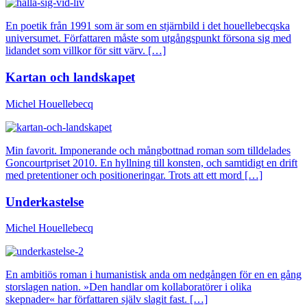
En poetik från 1991 som är som en stjärnbild i det houellebecqska
universumet. Författaren måste som utgångspunkt försona sig med
lidandet som villkor för sitt värv. […]
Kartan och landskapet
Michel Houellebecq
Min favorit. Imponerande och mångbottnad roman som tilldelades
Goncourtpriset 2010. En hyllning till konsten, och samtidigt en drift
med pretentioner och positioneringar. Trots att ett mord […]
Underkastelse
Michel Houellebecq
En ambitiös roman i humanistisk anda om nedgången för en en gång
storslagen nation. »Den handlar om kollaboratörer i olika
skepnader« har författaren själv slagit fast. […]