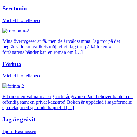
Serotonin
Michel Houellebecq
Mina övertygeser är få, men de är våldsamma. Jag tror på det
begränsade kungarikets möjlighet. Jag tror på kärleken.« I
författarens händer kan en roman om […]
Förinta
Michel Houellebecq
Ett presidentval närmar sig, och rådgivaren Paul behöver hantera en
offentlig samt en privat katastrof. Boken är uppdelad i sagoformeln:
sju delar, med sju underkapitel. I […]
Jag är gråvit
Björn Rasmussen