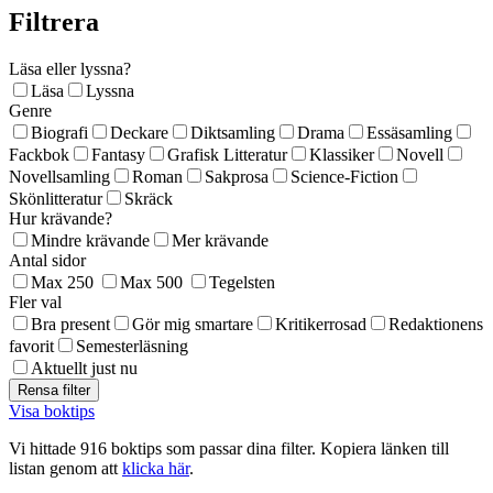
Filtrera
Läsa eller lyssna?
Läsa
Lyssna
Genre
Biografi
Deckare
Diktsamling
Drama
Essäsamling
Fackbok
Fantasy
Grafisk Litteratur
Klassiker
Novell
Novellsamling
Roman
Sakprosa
Science-Fiction
Skönlitteratur
Skräck
Hur krävande?
Mindre krävande
Mer krävande
Antal sidor
Max 250
Max 500
Tegelsten
Fler val
Bra present
Gör mig smartare
Kritikerrosad
Redaktionens
favorit
Semesterläsning
Aktuellt just nu
Visa boktips
Vi hittade 916 boktips som passar dina filter. Kopiera länken till
listan genom att
klicka här
.