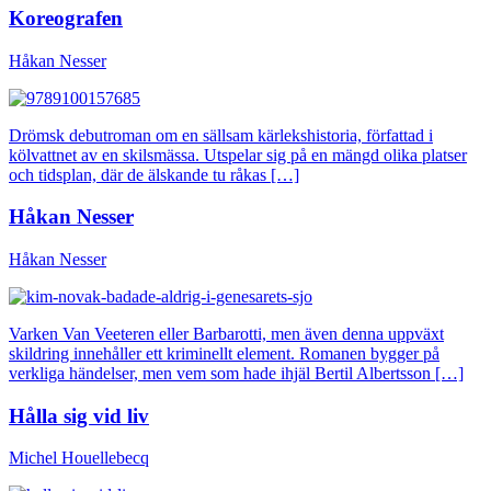
Koreografen
Håkan Nesser
Drömsk debutroman om en sällsam kärlekshistoria, författad i
kölvattnet av en skilsmässa. Utspelar sig på en mängd olika platser
och tidsplan, där de älskande tu råkas […]
Håkan Nesser
Håkan Nesser
Varken Van Veeteren eller Barbarotti, men även denna uppväxt
skildring innehåller ett kriminellt element. Romanen bygger på
verkliga händelser, men vem som hade ihjäl Bertil Albertsson […]
Hålla sig vid liv
Michel Houellebecq