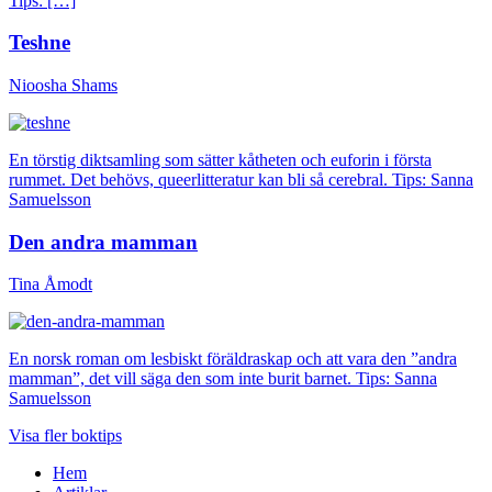
Tips: […]
Teshne
Nioosha Shams
En törstig diktsamling som sätter kåtheten och euforin i första
rummet. Det behövs, queerlitteratur kan bli så cerebral. Tips: Sanna
Samuelsson
Den andra mamman
Tina Åmodt
En norsk roman om lesbiskt föräldraskap och att vara den ”andra
mamman”, det vill säga den som inte burit barnet. Tips: Sanna
Samuelsson
Visa fler boktips
Hem