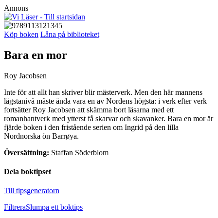
Annons
Köp boken
Låna på biblioteket
Bara en mor
Roy Jacobsen
Inte för att allt han skriver blir mästerverk. Men den här mannens
lägstanivå måste ända vara en av Nordens högsta: i verk efter verk
fortsätter Roy Jacobsen att skämma bort läsarna med ett
romanhantverk med ytterst få skarvar och skavanker. Bara en mor är
fjärde boken i den fristående serien om Ingrid på den lilla
Nordnorska ön Barrøya.
Översättning:
Staffan Söderblom
Dela boktipset
Till tipsgeneratorn
Filtrera
Slumpa ett boktips