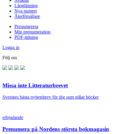
Artiklar
Långläsning
Nya numret
Återförsäljare
Prenumerera
Min prenumeration
PDF-tidning
Logga in
Följ oss
Missa inte Litteraturbrevet
Sveriges bästa nyhetsbrev för dig som gillar böcker
erbjudande
Prenumera på Nordens största bokmagasin