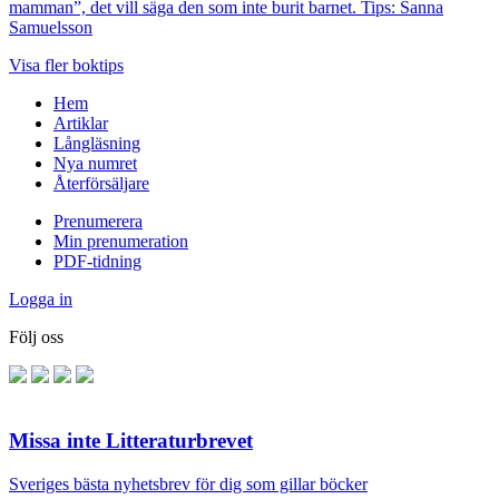
mamman”, det vill säga den som inte burit barnet. Tips: Sanna
Samuelsson
Visa fler boktips
Hem
Artiklar
Långläsning
Nya numret
Återförsäljare
Prenumerera
Min prenumeration
PDF-tidning
Logga in
Följ oss
Missa inte Litteraturbrevet
Sveriges bästa nyhetsbrev för dig som gillar böcker