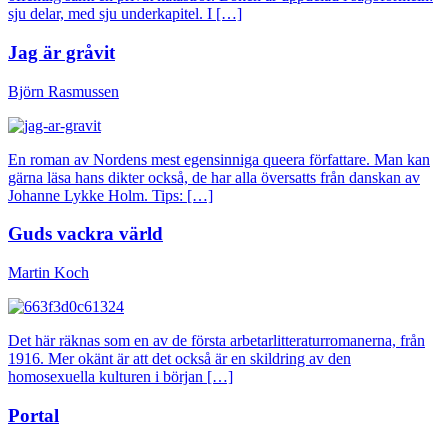
sju delar, med sju underkapitel. I […]
Jag är gråvit
Björn Rasmussen
En roman av Nordens mest egensinniga queera författare. Man kan
gärna läsa hans dikter också, de har alla översatts från danskan av
Johanne Lykke Holm. Tips: […]
Guds vackra värld
Martin Koch
Det här räknas som en av de första arbetarlitteraturromanerna, från
1916. Mer okänt är att det också är en skildring av den
homosexuella kulturen i början […]
Portal