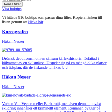
Visa boktips
Vi hittade 916 boktips som passar dina filter. Kopiera länken till
listan genom att
klicka här
.
Koreografen
Håkan Nesser
Drömsk debutroman om en sällsam kärlekshistoria, författad i
kölvattnet av en skilsmässa. Utspelar sig på en mängd olika platser
och tidsplan, där de älskande tu råkas […]
Håkan Nesser
Håkan Nesser
Varken Van Veeteren eller Barbarotti, men även denna uppväxt
skildring innehåller ett kriminellt element. Romanen bygger på