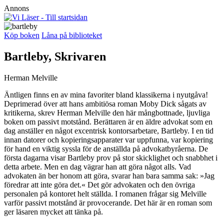
Annons
Köp boken
Låna på biblioteket
Bartleby, Skrivaren
Herman Melville
Äntligen finns en av mina favoriter bland klassikerna i nyutgåva!
Deprimerad över att hans ambitiösa roman Moby Dick sågats av
kritikerna, skrev Herman Melville den här mångbottnade, ljuvliga
boken om passivt motstånd. Berättaren är en äldre advokat som en
dag anställer en något excentrisk kontorsarbetare, Bartleby. I en tid
innan datorer och kopieringsapparater var uppfunna, var kopiering
för hand en viktig syssla för de anställda på advokatbyråerna. De
första dagarna visar Bartleby prov på stor skicklighet och snabbhet i
detta arbete. Men en dag vägrar han att göra något alls. Vad
advokaten än ber honom att göra, svarar han bara samma sak: »Jag
föredrar att inte göra det.« Det gör advokaten och den övriga
personalen på kontoret helt ställda. I romanen frågar sig Melville
varför passivt motstånd är provocerande. Det här är en roman som
ger läsaren mycket att tänka på.