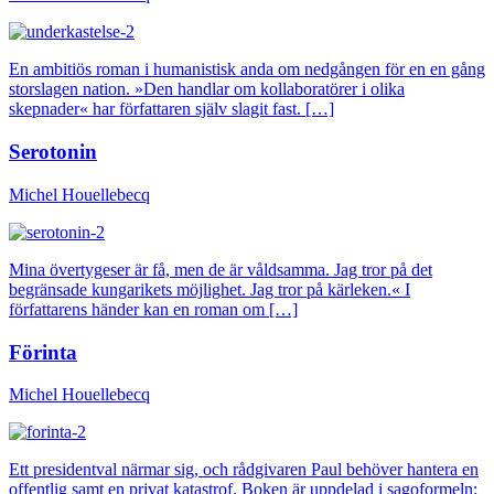
En ambitiös roman i humanistisk anda om nedgången för en en gång
storslagen nation. »Den handlar om kollaboratörer i olika
skepnader« har författaren själv slagit fast. […]
Serotonin
Michel Houellebecq
Mina övertygeser är få, men de är våldsamma. Jag tror på det
begränsade kungarikets möjlighet. Jag tror på kärleken.« I
författarens händer kan en roman om […]
Förinta
Michel Houellebecq
Ett presidentval närmar sig, och rådgivaren Paul behöver hantera en
offentlig samt en privat katastrof. Boken är uppdelad i sagoformeln: