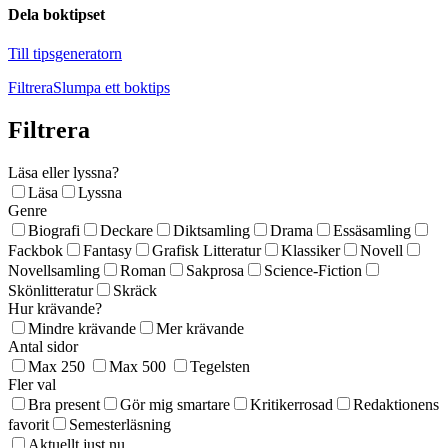
Dela boktipset
Till tipsgeneratorn
Filtrera
Slumpa ett boktips
Filtrera
Läsa eller lyssna?
Läsa
Lyssna
Genre
Biografi
Deckare
Diktsamling
Drama
Essäsamling
Fackbok
Fantasy
Grafisk Litteratur
Klassiker
Novell
Novellsamling
Roman
Sakprosa
Science-Fiction
Skönlitteratur
Skräck
Hur krävande?
Mindre krävande
Mer krävande
Antal sidor
Max 250
Max 500
Tegelsten
Fler val
Bra present
Gör mig smartare
Kritikerrosad
Redaktionens
favorit
Semesterläsning
Aktuellt just nu