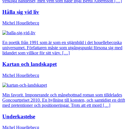
verkliga händelser, men vem som hade ihjäl Bertil Albertsson […]
Hålla sig vid liv
Michel Houellebecq
En poetik från 1991 som är som en stjärnbild i det houellebecqska
universumet. Författaren måste som utgångspunkt försona sig med
lidandet som villkor för sitt värv. […]
Kartan och landskapet
Michel Houellebecq
Min favorit. Imponerande och mångbottnad roman som tilldelades
Goncourtpriset 2010. En hyllning till konsten, och samtidigt en drift
med pretentioner och positioneringar. Trots att ett mord […]
Underkastelse
Michel Houellebecq