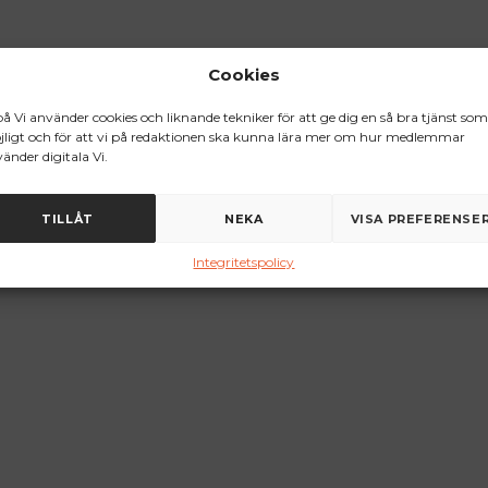
Cookies
på Vi använder cookies och liknande tekniker för att ge dig en så bra tjänst som
ligt och för att vi på redaktionen ska kunna lära mer om hur medlemmar
änder digitala Vi.
TILLÅT
NEKA
VISA PREFERENSE
Integritetspolicy