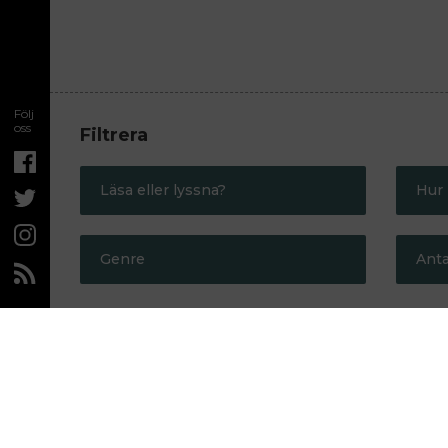
Följ
oss
Filtrera
Läsa eller lyssna?
Hur 
Läsa
M
Genre
Anta
Lyssna
M
Biografi
Deckare
Vi hittade 916 boktips som passar dina filter. Kopie
Diktsamling
T
Drama
Koreografen
Håkan Nesser
Essäsamling