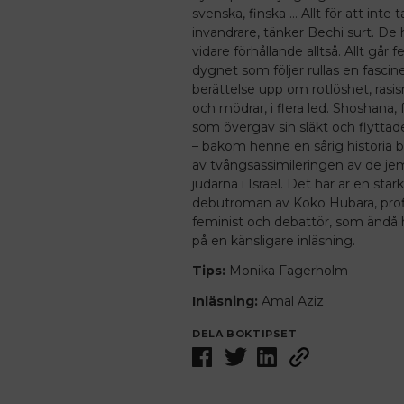
svenska, ­finska … Allt för att inte t
invandrare, tänker Bechi surt. De 
vidare ­förhållande alltså. Allt går 
dygnet som följer rullas en fasci
berättelse upp om rot­löshet, rasi
och mödrar, i flera led. Shoshana, f
som övergav sin släkt och flyttade 
– bakom henne en sårig historia
av tvångsassimileringen av de je
judarna i Israel. Det här är en star
debutroman av Koko Hubara, prof
feminist och debattör, som ändå 
på en känsligare inläsning.
Tips:
Monika Fagerholm
Inläsning:
Amal Aziz
DELA BOKTIPSET