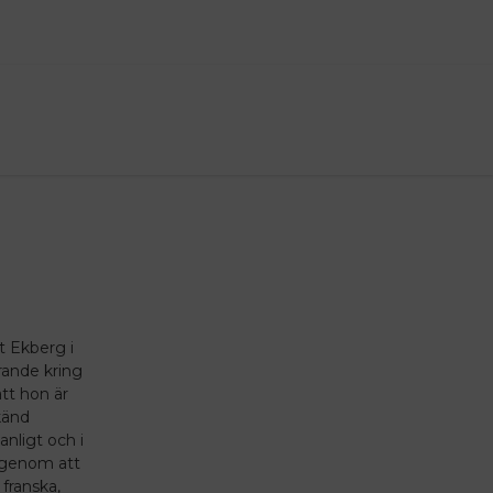
t Ekberg i
erande kring
tt hon är
känd
anligt och i
n genom att
 franska,