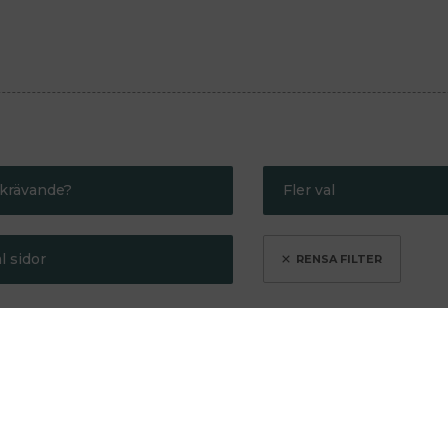
krävande?
Fler val
indre krävande
Bra present
l sidor
er krävande
Gör mig smartare
Kritikerrosad
Max 250
Redaktionens favor
Max 500
ra länken till listan genom att
klicka här
.
Semesterläsning
egelsten
Hålla sig vid liv
Kartan och