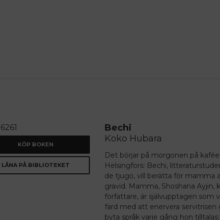
ANNONS
Bechi
Koko Hubara
KÖP BOKEN
Det börjar på morgonen på kafée
Helsingfors: Bechi, litteraturstud
LÅNA PÅ BIBLIOTEKET
de tjugo, vill berätta för mamma a
gravid. Mamma, ­Shoshana Ayjin, 
författare, är ­självupptagen som v
färd med att enervera servitrise
byta språk varje gång hon tilltalas: