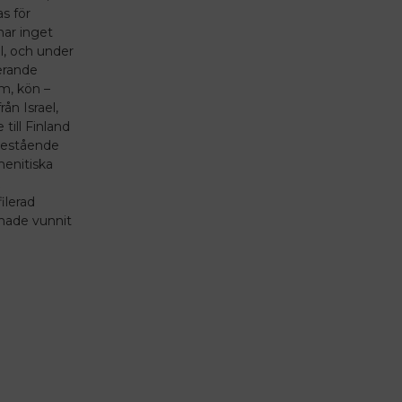
as för
har inget
fel, och under
nerande
sm, kön –
rån Israel,
till Finland
 bestående
menitiska
k
ilerad
hade vunnit