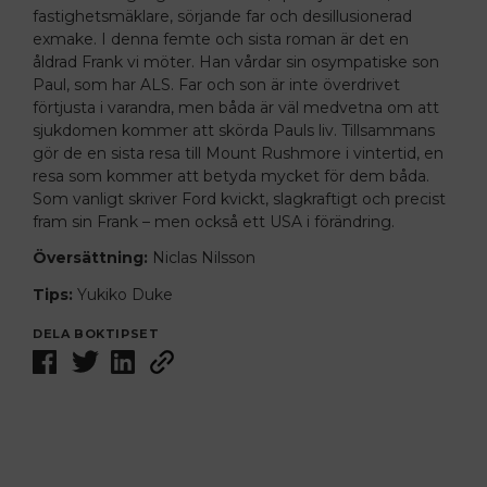
fastighetsmäklare, sörjande far och desillusionerad
exmake. I denna femte och sista roman är det en
åldrad Frank vi möter. Han vårdar sin osympatiske son
Paul, som har ALS. Far och son är inte överdrivet
förtjusta i varandra, men båda är väl medvetna om att
sjukdomen kommer att skörda Pauls liv. Tillsammans
gör de en sista resa till Mount Rushmore i vintertid, en
resa som kommer att betyda mycket för dem båda.
Som vanligt skriver Ford kvickt, slagkraftigt och precist
fram sin Frank – men också ett USA i förändring.
Översättning:
Niclas Nilsson
Tips:
Yukiko Duke
DELA BOKTIPSET