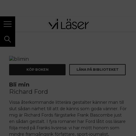
ANNONS
KÖP BOKEN
LÅNA PÅ BIBLIOTEKET
Bli min
Richard Ford
Vissa återkommande litterära gestalter känner man till
slut sådan närhet till att de känns som goda vänner. För
mig är Richard Fords färgstarke Frank Bascombe just
en sådan gestalt. I fyra romaner har Ford låtit oss läsare
följa med på Franks livsresa: vi har mött honom som
mindre framgångsrik författare, sport-­journalist,