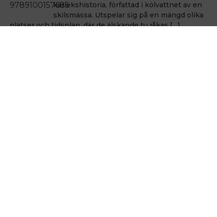
kärlekshistoria, författad i kölvattnet av en
skilsmässa. Utspelar sig på en mängd olika
platser och tidsplan, där de älskande tu råkas […]
Håkan Nesser
Håkan Nesser
Varken Van Veeteren eller Barbarotti, men
även denna uppväxt skildring innehåller ett
kriminellt element. Romanen bygger på
verkliga händelser, men vem som hade ihjäl
Bertil Albertsson […]
Hålla sig vid liv
Michel Houellebecq
En poetik från 1991 som är som en
stjärnbild i det houellebecqska
universumet. Författaren måste som