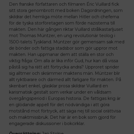
Den franske författaren och filmaren Éric Vuillard fick
sitt stora genombrott med boken
Dagordningen
, som
skildrar det hemliga möte mellan Hitler och cheferna
för de tyska storföretagen som förde nazisterna till
makten. Den här gången riktar Vuillard strålkastarljuset
mot Thomas Müntzer, en ung revolutionär teolog i
1500-talets Tyskland. Müntzer gör gemensam sak med
de bönder och fattiga stadsbor som gör uppror mot
makten. Han uppmanar dem att ställa en stor och
viktig fråga: Om alla är lika inför Gud, hur kan då vissa
påstå sig ha rätt att förtrycka andra? Upproret sprider
sig alltmer och skrämmer maktens män. Müntzer blir
allt ryktbarare och därmed allt farligare för makten. På
skenbart enkel, glasklar prosa skildrar Vuillard en
karismatisk gestalt som verkar under en våldsam
övergångsperiod i Europas historia.
De fattigas krig
är
en glödande appell för det nödvändiga i att göra
motstånd mot förtryck, att säga nej till social orättvisa
och maktmissbruk. Det här är en bok som gjord för
engagerade diskussioner i bokcirklar.
Översättning:
Jan Stolpe