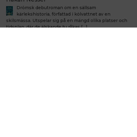
Drömsk debutroman om en sällsam
kärlekshistoria, författad i kölvattnet av en
skilsmässa. Utspelar sig på en mängd olika platser och
tidsplan, där de älskande tu råkas […]
Håkan Nesser
Håkan Nesser
Varken Van Veeteren eller Barbarotti, men även
denna uppväxt skildring innehåller ett kriminellt
element. Romanen bygger på verkliga händelser, men
vem som hade ihjäl Bertil Albertsson […]
Hålla sig vid liv
Michel Houellebecq
En poetik från 1991 som är som en stjärnbild i det
houellebecqska universumet. Författaren måste
som utgångspunkt försona sig med lidandet som
villkor för sitt värv. […]