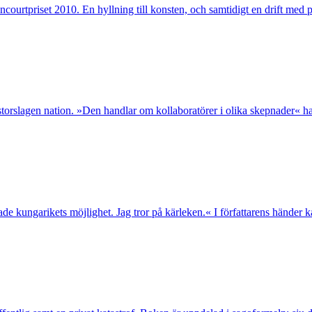
rtpriset 2010. En hyllning till konsten, och samtidigt en drift med pr
slagen nation. »Den handlar om kollaboratörer i olika skepnader« har f
ade kungarikets möjlighet. Jag tror på kärleken.« I författarens hände