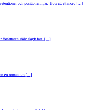
etentioner och positioneringar. Trots att ett mord […]
örfattaren själv slagit fast. […]
r kan en roman om […]