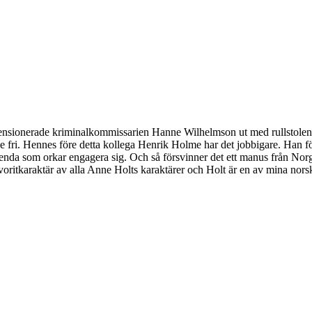
en pensionerade kriminalkommissarien Hanne Wilhelmson ut med rullstolen. 
 länge fri. Hennes före detta kollega Henrik Holme har det jobbigare. Han
nda som orkar engagera sig. Och så försvinner det ett manus från Norges s
karaktär av alla Anne Holts karaktärer och Holt är en av mina norska favo