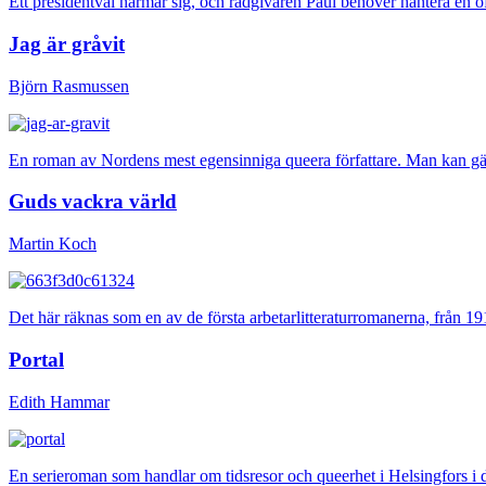
Ett presidentval närmar sig, och rådgivaren Paul behöver hantera en of
Jag är gråvit
Björn Rasmussen
En roman av Nordens mest egensinniga queera författare. Man kan gär
Guds vackra värld
Martin Koch
Det här räknas som en av de första arbetarlitteraturromanerna, från 19
Portal
Edith Hammar
En serieroman som handlar om tidsresor och queerhet i Helsingfors i d