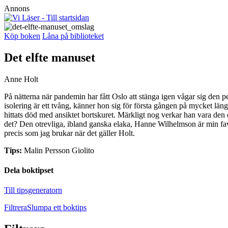
Annons
Köp boken
Låna på biblioteket
Det elfte manuset
Anne Holt
På nätterna när pandemin har fått Oslo att stänga igen vågar sig d
isolering är ett tvång, känner hon sig för första gången på mycket
hittats död med ansiktet bortskuret. Märkligt nog verkar han vara den e
det? Den otrevliga, ibland ganska elaka, Hanne Wilhelmson är min favorit
precis som jag brukar när det gäller Holt.
Tips:
Malin Persson Giolito
Dela boktipset
Till tipsgeneratorn
Filtrera
Slumpa ett boktips