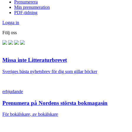
Prenumerera
Min prenumeration
PDF-tidning
Logga in
Följ oss
Missa inte Litteraturbrevet
Sveriges bästa nyhetsbrev för dig som gillar böcker
erbjudande
Prenumera på Nordens största bokmagasin
För bokälskare, av bokälskare