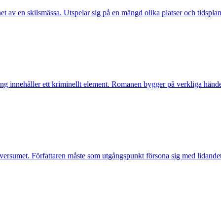
et av en skilsmässa. Utspelar sig på en mängd olika platser och tidspla
ng innehåller ett kriminellt element. Romanen bygger på verkliga händ
versumet. Författaren måste som utgångspunkt försona sig med lidandet 