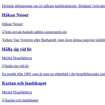
Drömsk debutroman om en sällsam kärlekshistoria, författad i kölvattn
Håkan Nesser
Håkan Nesser
Varken Van Veeteren eller Barbarotti, men även denna uppväxt skildri
Hålla sig vid liv
Michel Houellebecq
En poetik från 1991 som är som en stjärnbild i det houellebecqska uni
Kartan och landskapet
Michel Houellebecq