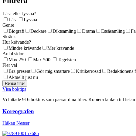
Filtrera
Läsa eller lyssna?
Läsa
Lyssna
Genre
Biografi
Deckare
Diktsamling
Drama
Essäsamling
Fa
Skräck
Hur krävande?
Mindre krävande
Mer krävande
Antal sidor
Max 250
Max 500
Tegelsten
Fler val
Bra present
Gör mig smartare
Kritikerrosad
Redaktionens f
Aktuellt just nu
Visa boktips
Vi hittade 916 boktips som passar dina filter. Kopiera länken till lista
Koreografen
Håkan Nesser