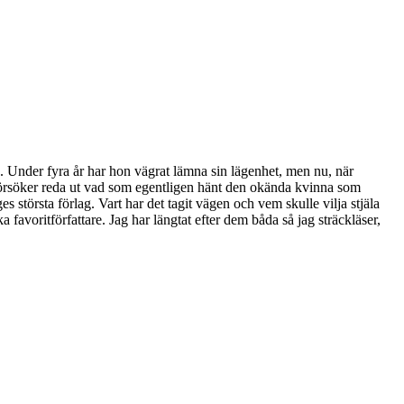
Under fyra år har hon vägrat lämna sin lägenhet, men nu, när
 försöker reda ut vad som egentligen hänt den okända kvinna som
törsta förlag. Vart har det tagit vägen och vem skulle vilja stjäla
ritförfattare. Jag har längtat efter dem båda så jag sträckläser,