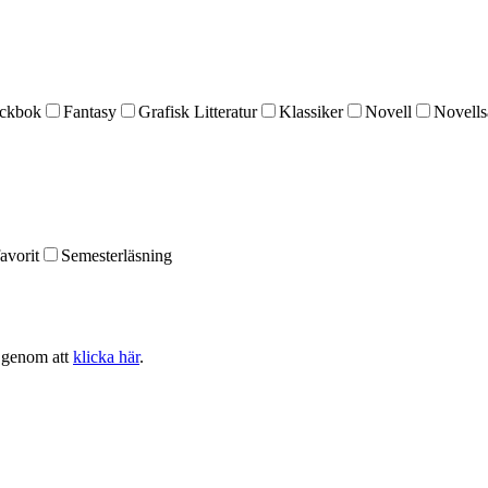
ckbok
Fantasy
Grafisk Litteratur
Klassiker
Novell
Novells
avorit
Semesterläsning
n genom att
klicka här
.