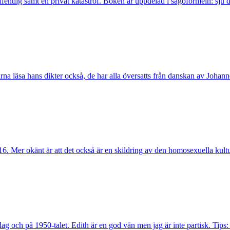
fentlig samt en privat katastrof. Boken är uppdelad i sagoformeln: sju d
na läsa hans dikter också, de har alla översatts från danskan av Joha
16. Mer okänt är att det också är en skildring av den homosexuella kult
ag och på 1950-talet. Edith är en god vän men jag är inte partisk. Tips