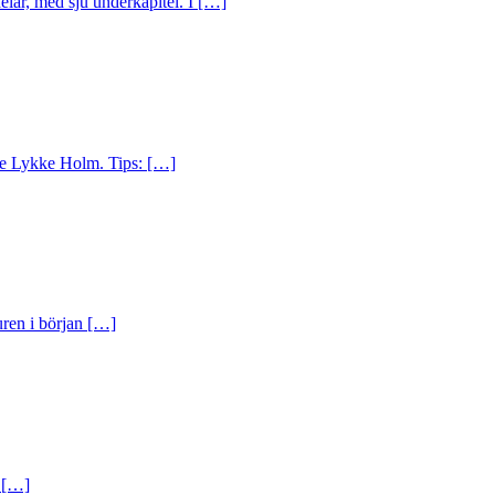
elar, med sju underkapitel. I […]
nne Lykke Holm. Tips: […]
uren i början […]
: […]