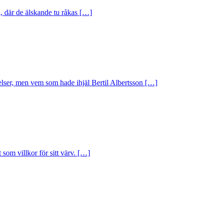
n, där de älskande tu råkas […]
elser, men vem som hade ihjäl Bertil Albertsson […]
som villkor för sitt värv. […]