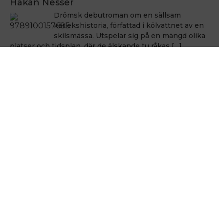
Håkan Nesser
Drömsk debutroman om en sällsam
kärlekshistoria, författad i kölvattnet av en
skilsmässa. Utspelar sig på en mängd olika
platser och tidsplan, där de älskande tu råkas […]
Håkan Nesser
Håkan Nesser
Varken Van Veeteren eller Barbarotti, men
även denna uppväxt skildring innehåller ett
kriminellt element. Romanen bygger på
verkliga händelser, men vem som hade ihjäl
Bertil Albertsson […]
Hålla sig vid liv
Michel Houellebecq
En poetik från 1991 som är som en