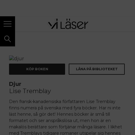
ANNONS
KÖP BOKEN
LÅNA PÅ BIBLIOTEKET
Djur
Lise Tremblay
Den fransk-kanadensiska författaren Lise Tremblay
finns numera på svenska med fyra böcker. Har ni inte
läst henne, så gör det! Hennes böcker är små till
formatet och ser anspråkslösa ut, men hon är en
makalös berättare som förtjänar många läsare. I likhet
med Tremblays tidigare romaner utspelar sig hennes