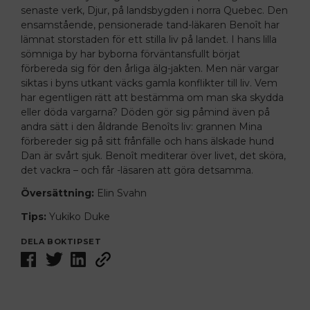
senaste verk,
Djur
, på landsbygden i norra Quebec. Den
ensamstående, pensionerade tand-läkaren Benoît har
lämnat storstaden för ett stilla liv på landet. I hans lilla
sömniga by har byborna förväntansfullt börjat
förbereda sig för den årliga älg-jakten. Men när vargar
siktas i byns utkant väcks gamla konflikter till liv. Vem
har egentligen rätt att bestämma om man ska skydda
eller döda vargarna? Döden gör sig påmind även på
andra sätt i den åldrande Benoîts liv: grannen Mina
förbereder sig på sitt frånfälle och hans älskade hund
Dan är svårt sjuk. Benoît mediterar över livet, det sköra,
det vackra – och får -läsaren att göra detsamma.
Översättning:
Elin Svahn
Tips:
Yukiko Duke
DELA BOKTIPSET