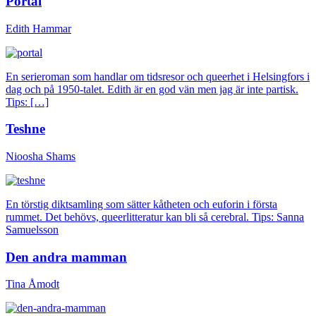
Portal
Edith Hammar
En serieroman som handlar om tidsresor och queerhet i Helsingfors i
dag och på 1950-talet. Edith är en god vän men jag är inte partisk.
Tips: […]
Teshne
Nioosha Shams
En törstig diktsamling som sätter kåtheten och euforin i första
rummet. Det behövs, queerlitteratur kan bli så cerebral. Tips: Sanna
Samuelsson
Den andra mamman
Tina Åmodt