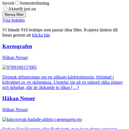
favorit
Semesterläsning
Aktuellt just nu
Visa boktips
Vi hittade 916 boktips som passar dina filter. Kopiera länken till
listan genom att
klicka här
.
Koreografen
Håkan Nesser
Drömsk debutroman om en sällsam kärlekshistoria, författad i
kölvattnet av en skilsmässa. Utspelar sig på en mängd olika platser
och tidsplan, där de älskande tu råkas […]
Håkan Nesser
Håkan Nesser