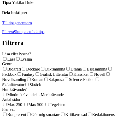
Tips:
Yukiko Duke
Dela boktipset
Till tipsgeneratorn
Filtrera
Slumpa ett boktips
Filtrera
Läsa eller lyssna?
Läsa
Lyssna
Genre
Biografi
Deckare
Diktsamling
Drama
Essäsamling
Fackbok
Fantasy
Grafisk Litteratur
Klassiker
Novell
Novellsamling
Roman
Sakprosa
Science-Fiction
Skönlitteratur
Skräck
Hur krävande?
Mindre krävande
Mer krävande
Antal sidor
Max 250
Max 500
Tegelsten
Fler val
Bra present
Gör mig smartare
Kritikerrosad
Redaktionens