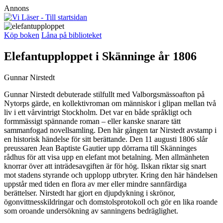
Annons
Köp boken
Låna på biblioteket
Elefantupploppet i Skänninge år 1806
Gunnar Nirstedt
Gunnar Nirstedt debuterade stilfullt med Valborgsmässoafton på
Nytorps gärde, en kollektivroman om människor i glipan mellan två
liv i ett vårvintrigt Stockholm. Det var en både språkligt och
formmässigt spännande roman – eller kanske snarare tätt
sammanfogad novellsamling. Den här gången tar Nirstedt avstamp i
en historisk händelse för sitt berättande. Den 11 augusti 1806 slår
preussaren Jean Baptiste Gautier upp dörrarna till Skänninges
rådhus för att visa upp en elefant mot betalning. Men allmänheten
knorrar över att inträdesavgiften är för hög. Ilskan riktar sig snart
mot stadens styrande och upplopp utbryter. Kring den här händelsen
uppstår med tiden en flora av mer eller mindre sannfärdiga
berättelser. Nirstedt har gjort en djupdykning i skrönor,
ögonvittnesskildringar och domstolsprotokoll och gör en lika roande
som oroande undersökning av sanningens bedräglighet.