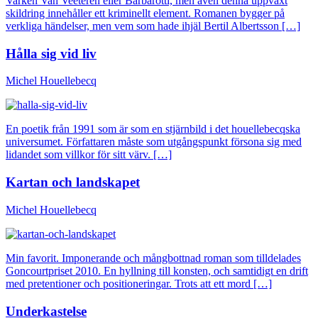
Varken Van Veeteren eller Barbarotti, men även denna uppväxt
skildring innehåller ett kriminellt element. Romanen bygger på
verkliga händelser, men vem som hade ihjäl Bertil Albertsson […]
Hålla sig vid liv
Michel Houellebecq
En poetik från 1991 som är som en stjärnbild i det houellebecqska
universumet. Författaren måste som utgångspunkt försona sig med
lidandet som villkor för sitt värv. […]
Kartan och landskapet
Michel Houellebecq
Min favorit. Imponerande och mångbottnad roman som tilldelades
Goncourtpriset 2010. En hyllning till konsten, och samtidigt en drift
med pretentioner och positioneringar. Trots att ett mord […]
Underkastelse