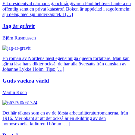
Ett presidentval närmar sig, och rådgivaren Paul behöver hantera en
offentlig samt en privat katastrof. Boken är uppdelad i sagoformeln:
sju delar, med sju underkapitel. I […]
Jag är gråvit
Björn Rasmussen
En roman av Nordens mest egensinniga queera författare. Man kan
gärna läsa hans dikter också, de har alla översatts från danskan av
Johanne Lykke Holm. Tips: […]
Guds vackra värld
Martin Koch
Det här räknas som en av de första arbetarlitteraturromanerna, från
1916. Mer okänt är att det också är en skildring av den
homosexuella kulturen i början […]