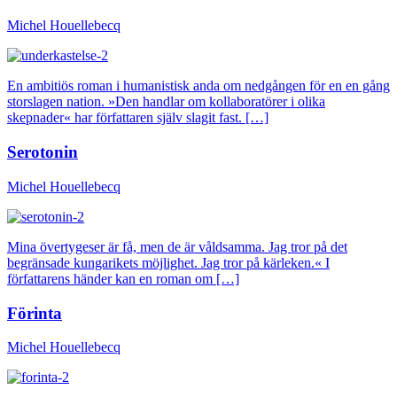
Michel Houellebecq
En ambitiös roman i humanistisk anda om nedgången för en en gång
storslagen nation. »Den handlar om kollaboratörer i olika
skepnader« har författaren själv slagit fast. […]
Serotonin
Michel Houellebecq
Mina övertygeser är få, men de är våldsamma. Jag tror på det
begränsade kungarikets möjlighet. Jag tror på kärleken.« I
författarens händer kan en roman om […]
Förinta
Michel Houellebecq