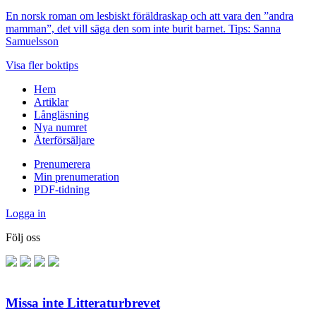
En norsk roman om lesbiskt föräldraskap och att vara den ”andra
mamman”, det vill säga den som inte burit barnet. Tips: Sanna
Samuelsson
Visa fler boktips
Hem
Artiklar
Långläsning
Nya numret
Återförsäljare
Prenumerera
Min prenumeration
PDF-tidning
Logga in
Följ oss
Missa inte Litteraturbrevet