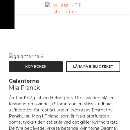
ANNONS
KÖP BOKEN
LÅNA PÅ BIBLIOTEKET
Galanterna
Mia Franck
Året är 1912, platsen Helsingfors. Ute i världen blåser
förändringens vindar, i Storbritannien slåss stridbara ­
suffragetter för rösträtt under ledning av Emmeline
Pankhurst. Men i Finland, som är ryskt storfursten-
döme, tycks tiden stå stilla vad det gäller kvinnors rätt.
De fyra begåvade, yrkesarbetande kvinnorna Dagmar,