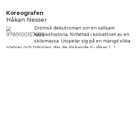
Koreografen
Håkan Nesser
Drömsk debutroman om en sällsam
kärlekshistoria, författad i kölvattnet av en
skilsmässa. Utspelar sig på en mängd olika
platser och tidsplan, där de älskande tu råkas […]
Håkan Nesser
Håkan Nesser
Varken Van Veeteren eller Barbarotti, men
även denna uppväxt skildring innehåller ett
kriminellt element. Romanen bygger på
verkliga händelser, men vem som hade ihjäl
Bertil Albertsson […]
Hålla sig vid liv