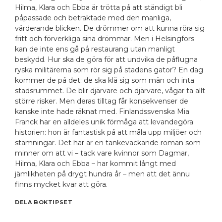
Hilma, Klara och Ebba är trötta på att ständigt bli
påpassade och betraktade med den manliga,
värderande blicken. De drömmer om att kunna röra sig
fritt och förverkliga sina drömmar. Men i Helsingfors
kan de inte ens gå på restaurang utan manligt
beskydd. Hur ska de göra för att undvika de påflugna
ryska militärerna som rör sig på stadens gator? En dag
kommer de på det: de ska klä sig som män och inta
stadsrummet. De blir djärvare och djärvare, vågar ta allt
större risker. Men deras tilltag får konsekvenser de
kanske inte hade räknat med. Finlandssvenska Mia
Franck har en alldeles unik förmåga att levandegöra
historien: hon är fantastisk på att måla upp miljöer och
stämningar. Det här är en tankeväckande roman som
minner om att vi – tack vare kvinnor som Dagmar,
Hilma, Klara och Ebba – har kommit långt med
jämlikheten på drygt hundra år – men att det ännu
finns mycket kvar att göra.
DELA BOKTIPSET