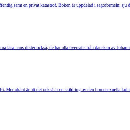
fentlig samt en privat katastrof. Boken är uppdelad i sagoformeln: sju d
na läsa hans dikter också, de har alla översatts från danskan av Joha
16. Mer okänt är att det också är en skildring av den homosexuella kult