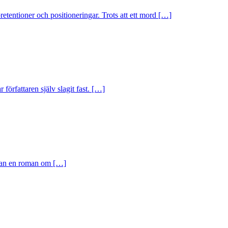
etentioner och positioneringar. Trots att ett mord […]
örfattaren själv slagit fast. […]
r kan en roman om […]