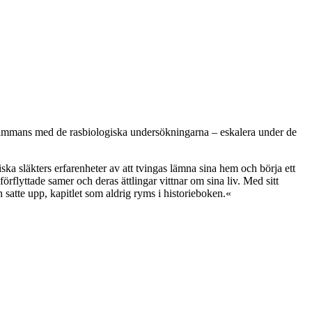
llsammans med de rasbiologiska undersökningarna – eskalera under de
ka släkters erfarenheter av att tvingas lämna sina hem och börja ett
förflyttade samer och deras ättlingar vittnar om sina liv. Med sitt
satte upp, kapitlet som aldrig ryms i historieboken.«