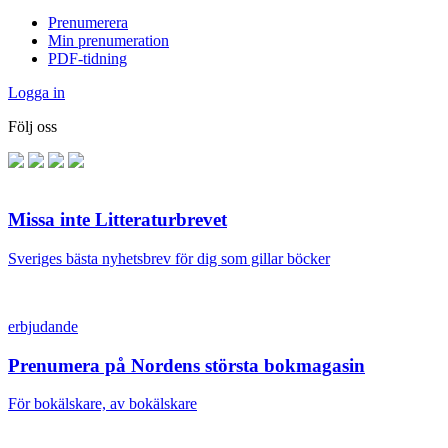
Prenumerera
Min prenumeration
PDF-tidning
Logga in
Följ oss
Missa inte Litteraturbrevet
Sveriges bästa nyhetsbrev för dig som gillar böcker
erbjudande
Prenumera på Nordens största bokmagasin
För bokälskare, av bokälskare