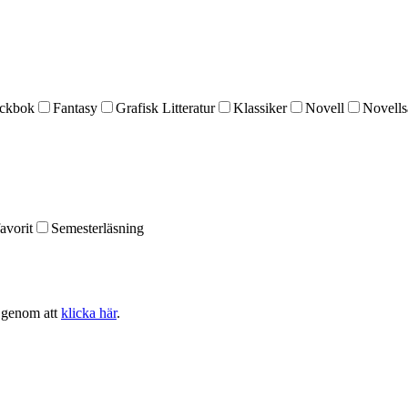
ckbok
Fantasy
Grafisk Litteratur
Klassiker
Novell
Novells
avorit
Semesterläsning
n genom att
klicka här
.