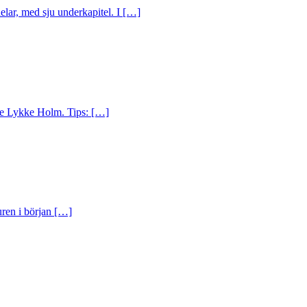
elar, med sju underkapitel. I […]
nne Lykke Holm. Tips: […]
uren i början […]