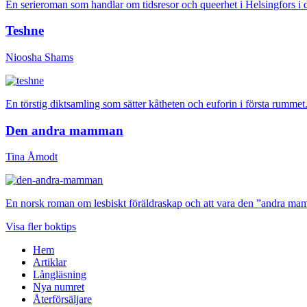
En serieroman som handlar om tidsresor och queerhet i Helsingfors i d
Teshne
Nioosha Shams
En törstig diktsamling som sätter kåtheten och euforin i första rummet
Den andra mamman
Tina Åmodt
En norsk roman om lesbiskt föräldraskap och att vara den ”andra mam
Visa fler boktips
Hem
Artiklar
Långläsning
Nya numret
Återförsäljare