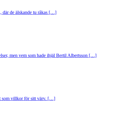
n, där de älskande tu råkas […]
elser, men vem som hade ihjäl Bertil Albertsson […]
som villkor för sitt värv. […]