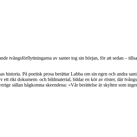
ande tvångsförflyttningarna av samer tog sin början, för att sedan – ti
s historia. På poetisk prosa berättar Labba om sin egen och andra samis
v ett rikt dokument- och bildmaterial, bildar en kör av röster, där tvångs
erige sällan hågkomna skeendena: »Vår berättelse är skylten som ingen 