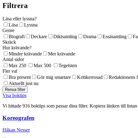
Filtrera
Läsa eller lyssna?
Läsa
Lyssna
Genre
Biografi
Deckare
Diktsamling
Drama
Essäsamling
Fa
Skräck
Hur krävande?
Mindre krävande
Mer krävande
Antal sidor
Max 250
Max 500
Tegelsten
Fler val
Bra present
Gör mig smartare
Kritikerrosad
Redaktionens f
Aktuellt just nu
Visa boktips
Vi hittade 916 boktips som passar dina filter. Kopiera länken till lista
Koreografen
Håkan Nesser