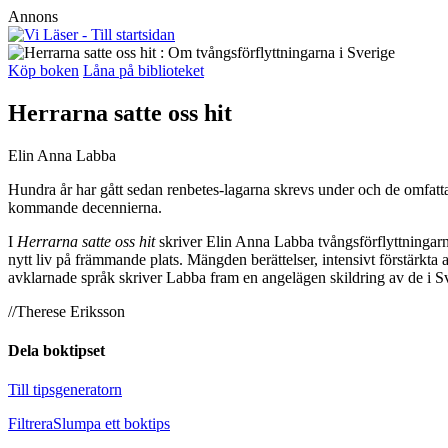
Annons
Köp boken
Låna på biblioteket
Herrarna satte oss hit
Elin Anna Labba
Hundra år har gått sedan renbetes-lagarna skrevs under och de omfatt
kommande decennierna.
I
Herrarna satte oss hit
skriver Elin Anna Labba tvångsförflyttningarna
nytt liv på främmande plats. Mängden berättelser, intensivt förstärkta a
avklarnade språk skriver Labba fram en angelägen skildring av de i Sv
//Therese Eriksson
Dela boktipset
Till tipsgeneratorn
Filtrera
Slumpa ett boktips