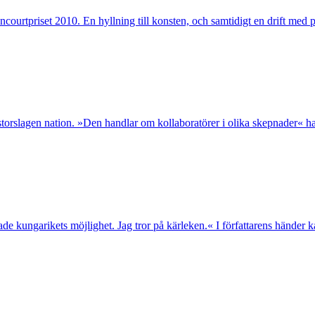
rtpriset 2010. En hyllning till konsten, och samtidigt en drift med pr
slagen nation. »Den handlar om kollaboratörer i olika skepnader« har f
ade kungarikets möjlighet. Jag tror på kärleken.« I författarens hände